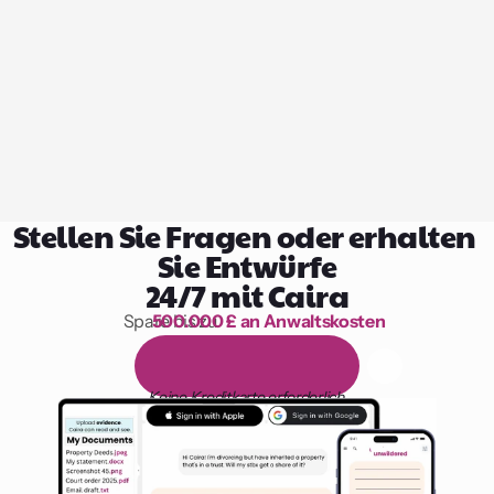
Stellen Sie Fragen oder erhalten 
Sie Entwürfe
24/7 mit Caira
Spare bis zu 
500.000 £ an Anwaltskosten
1.000 Stunden Lesen
1
4
-
t
ä
g
i
g
e
k
o
s
t
e
n
l
o
s
e
T
e
s
t
v
e
r
s
i
o
n
Keine Kreditkarte erforderlich