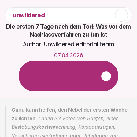
unwildered
Die ersten 7 Tage nach dem Tod: Was vor dem 
Nachlassverfahren zu tun ist
Author: Unwildered editorial team
07.04.2026
C
h
a
t
t
e
r
u
n
d
u
m
d
i
e
U
h
r
m
i
t
C
a
i
r
a
.
L
a
d
e
D
o
k
u
m
e
n
t
e
h
o
c
h
f
ü
r
r
e
l
e
v
a
n
t
e
r
e
A
n
t
w
o
r
t
e
n
.
K
o
s
t
e
n
l
o
s
e
T
e
s
t
v
e
r
s
i
o
n
–
k
e
i
n
e
K
r
e
d
i
t
k
a
r
t
e
e
r
f
o
r
d
e
r
l
i
c
h
Caira kann helfen, den Nebel der ersten Woche 
zu lichten.
 Laden Sie Fotos von Briefen, einer 
Bestattungskostenrechnung, Kontoauszügen, 
Versicherungsunterlagen oder Unterlagen von 