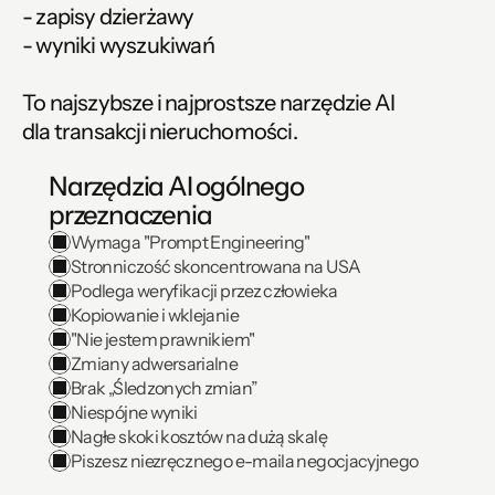
- zapisy dzierżawy
- wyniki wyszukiwań
To najszybsze i najprostsze narzędzie AI
dla transakcji nieruchomości.
Narzędzia AI ogólnego 
przeznaczenia
Wymaga "Prompt Engineering"
Stronniczość skoncentrowana na USA
Podlega weryfikacji przez człowieka
Kopiowanie i wklejanie
"Nie jestem prawnikiem"
Zmiany adwersarialne
Brak „Śledzonych zmian”
Niespójne wyniki
Nagłe skoki kosztów na dużą skalę	
Piszesz niezręcznego e-maila negocjacyjnego