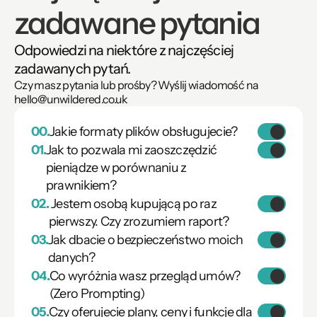
zadawane pytania
Odpowiedzi na niektóre z najczęściej 
zadawanych pytań.
Czy masz pytania lub prośby? Wyślij wiadomość na 
hello@unwildered.co.uk
00.
Jakie formaty plików obsługujecie?
01.
Jak to pozwala mi zaoszczędzić 
.docx
pieniądze w porównaniu z 
.pdf
.txt
prawnikiem?
02.
 Jestem osobą kupującą po raz 
£300-
pierwszy. Czy zrozumiem raport?
£500+VAT
03.
Jak dbacie o bezpieczeństwo moich 
48-72 godz.
danych?
"Nieruchomość 
04.
Co wyróżnia wasz przegląd umów? 
£30 za 
podlega ograniczającemu 
(Zero Prompting)
analizę.
40 warunków 
05.
Czy oferujecie plany, ceny i funkcje dla 