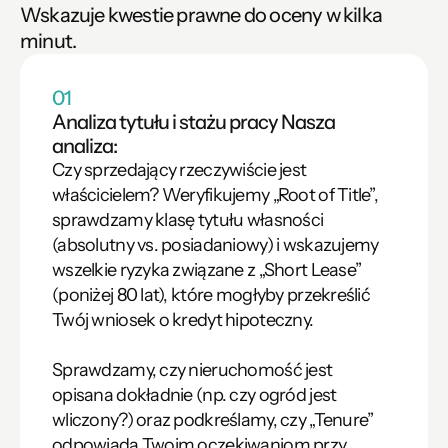
Wskazuje kwestie prawne do oceny w kilka 
minut.
01
Analiza tytułu i stażu pracy Nasza 
analiza:
Czy sprzedający rzeczywiście jest 
właścicielem? Weryfikujemy „Root of Title”, 
sprawdzamy klasę tytułu własności 
(absolutny vs. posiadaniowy) i wskazujemy 
wszelkie ryzyka związane z „Short Lease” 
(poniżej 80 lat), które mogłyby przekreślić 
Twój wniosek o kredyt hipoteczny.

Sprawdzamy, czy nieruchomość jest 
opisana dokładnie (np. czy ogród jest 
wliczony?) oraz podkreślamy, czy „Tenure” 
odpowiada Twoim oczekiwaniom przy 