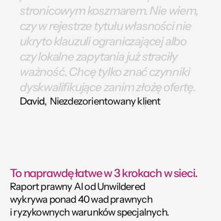
stronicowym
koszmarem. Nie
wiem,
czy
w
rejestrze
tytułu
własności nie
ukryto
klauzuli
ograniczającej albo
czy
lokalne
zapytania już
straciły
ważność. Chcę
tylko
znać czynniki
dyskwalifikujące zanim
złożę
ofertę.
David
,  Niezdezorientowany klient
To naprawdę łatwe w 3 krokach w sieci. 
Raport prawny AI od Unwildered
wykrywa ponad 40 wad prawnych
i ryzykownych warunków specjalnych.