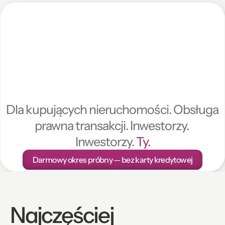
Analiza
AI
aktu
notarialnego
w
10
minut
Dla kupujących nieruchomości. Obsługa 
prawna transakcji. Inwestorzy. 
Inwestorzy. 
Ty.
Darmowy okres próbny — bez karty kredytowej
Najczęściej 