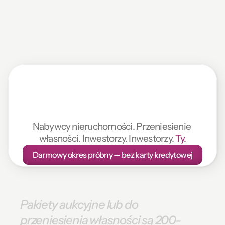
Przegląd
pakietu
aukcyjnego
AI
za
10
min
Nabywcy nieruchomości. Przeniesienie 
własności. Inwestorzy. Inwestorzy. 
Ty.
Darmowy okres próbny — bez karty kredytowej
Pakiety
aukcyjne
lub
do
przeniesienia
własności są
200-