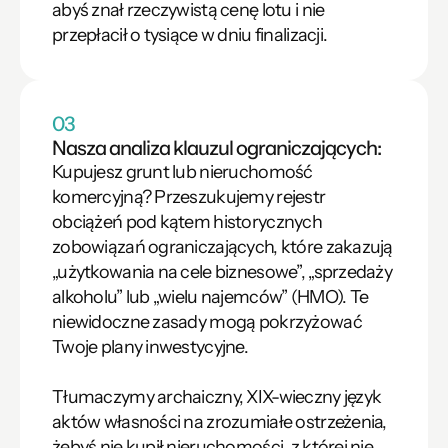
abyś znał rzeczywistą cenę lotu i nie 
przepłacił o tysiące w dniu finalizacji.
03
Nasza analiza klauzul ograniczających: 
Kupujesz grunt lub nieruchomość 
komercyjną? Przeszukujemy rejestr 
obciążeń pod kątem historycznych 
zobowiązań ograniczających, które zakazują 
„użytkowania na cele biznesowe”, „sprzedaży 
alkoholu” lub „wielu najemców” (HMO). Te 
niewidoczne zasady mogą pokrzyżować 
Twoje plany inwestycyjne.

Tłumaczymy archaiczny, XIX-wieczny język 
aktów własności na zrozumiałe ostrzeżenia, 
żebyś nie kupił nieruchomości, z której nie 