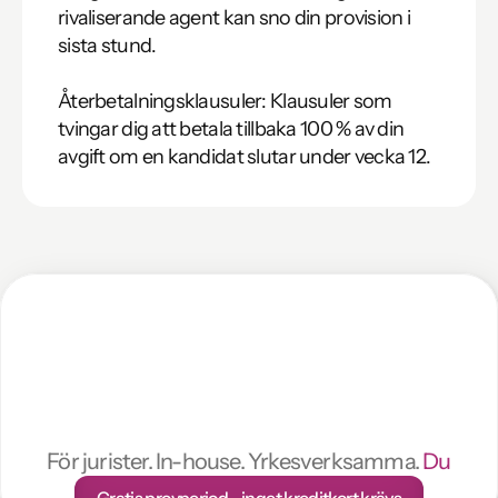
rivaliserande agent kan sno din provision i 
sista stund.

Återbetalningsklausuler: Klausuler som 
tvingar dig att betala tillbaka 100 % av din 
avgift om en kandidat slutar under vecka 12.
AI-granskning
av
avtal
på
1
min
För jurister. In-house. Yrkesverksamma. 
Du
Gratis provperiod - inget kreditkort krävs