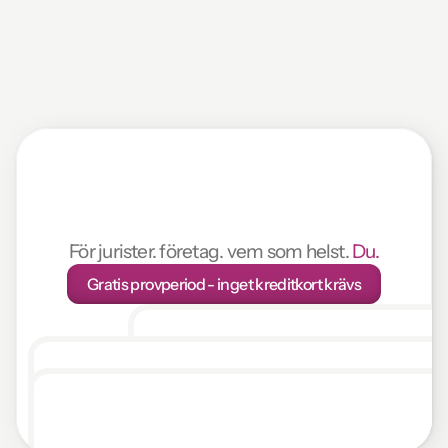
AI-granskning
av
avtal
på
1
min
För jurister. företag. vem som helst. 
Du.
Gratis provperiod - inget kreditkort krävs