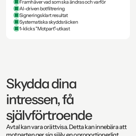
Framhäver vad som ska ändras och varför
AI-driven botfiltrering
Signeringsklart resultat
Systematiska skyddsräcken
1-klicks "Motpart"-utkast
Skydda dina 
intressen, få 
självförtroende
Avtal kan vara orättvisa. Detta kan innebära att 
motparten ger sig själv en oproportionerligt 