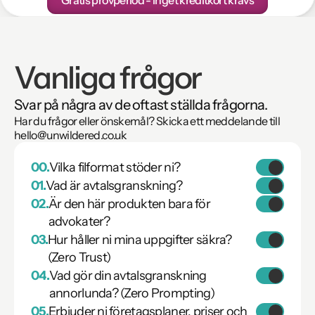
Vanliga frågor
Svar på några av de oftast ställda frågorna.
Har du frågor eller önskemål? Skicka ett meddelande till 
hello@unwildered.co.uk
00.
Vilka filformat stöder ni?
01.
Vad är avtalsgranskning?
.docx
02.
Är den här produkten bara för 
.pdf
.txt
advokater?
03.
Hur håller ni mina uppgifter säkra? 
(Zero Trust)
04.
Vad gör din avtalsgranskning 
annorlunda? (Zero Prompting)
05.
Erbjuder ni företagsplaner, priser och 