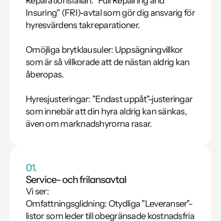
Reparationsfällan: "Full Repairing and 
Insuring" (FRI)-avtal som gör dig ansvarig för 
hyresvärdens takreparationer.

Omöjliga brytklausuler: Uppsägningvillkor 
som är så villkorade att de nästan aldrig kan 
åberopas.

Hyresjusteringar: "Endast uppåt"-justeringar 
som innebär att din hyra aldrig kan sänkas, 
även om marknadshyrorna rasar.
01.
Service- och frilansavtal
Vi ser:

Omfattningsglidning: Otydliga "Leveranser"-
listor som leder till obegränsade kostnadsfria 