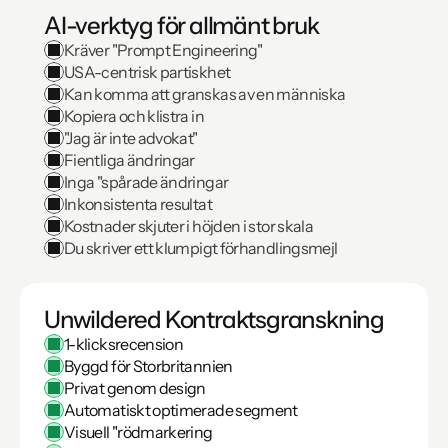
AI-verktyg för allmänt bruk
Kräver "Prompt Engineering"
USA-centrisk partiskhet
Kan komma att granskas av en människa
Kopiera och klistra in
"Jag är inte advokat"
Fientliga ändringar
Inga "spårade ändringar
Inkonsistenta resultat
Kostnader skjuter i höjden i stor skala
Du skriver ett klumpigt förhandlingsmejl
Unwildered Kontraktsgranskning
1-klicksrecension
Byggd för Storbritannien
Privat genom design
Automatiskt optimerade segment
Visuell "rödmarkering