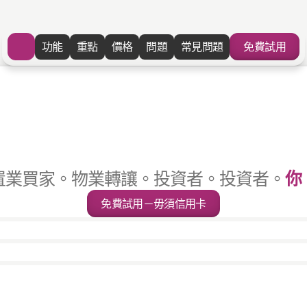
功能
重點
價格
問題
常見問題
免費試用
10分鐘
AI
拍賣文件審
置業買家。物業轉讓。投資者。投資者。
你
免費試用－毋須信用卡