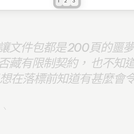
1
2
3
讓文件包都是 200頁的噩夢
否藏有限制契約， 也不知
只想在落標前知道有甚麼會