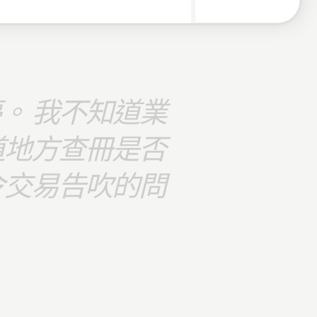
。 我不知道業
道地方查冊是否
令交易告吹的問