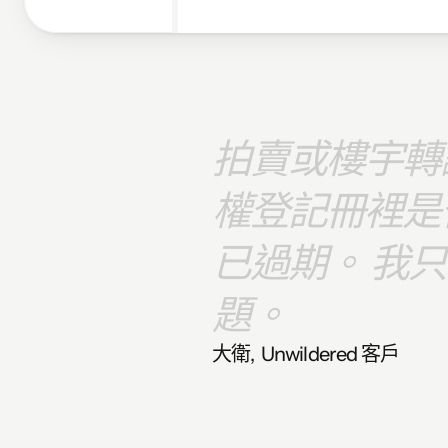
拍賣或樓宇轉
權登記冊裡是
已過期。 我
題。
大衛
,  Unwildered 客戶