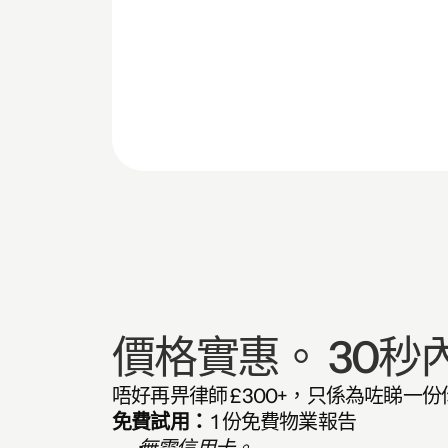
價格實惠。 30秒
唔好再畀律師 £300+，只係為咗睇
免費試用：
 1 份免費物業報告