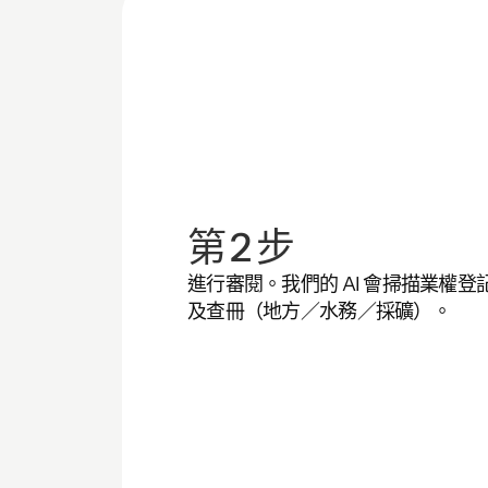
第 2 步
進行審閱。我們的 AI 會掃描業權登
及查冊（地方／水務／採礦）。