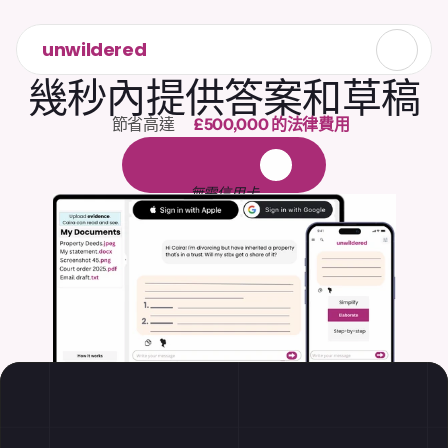
unwildered
幾秒內提供答案和草稿
節省高達 
£500,000 的法律費用
1,000 小時的閱讀
免
費
1
4
天
試
用
無需信用卡
離婚
家庭
物業轉易
遺產稅