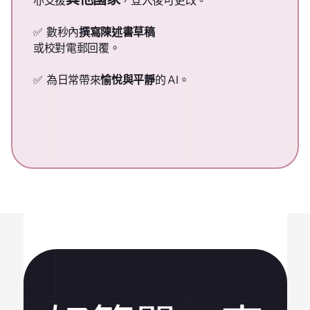
亦支援
，登入後可更改。
✅  數秒內
撰寫陳述書草稿
或校對電郵回覆。
✅  為日常帶來
愉悅與平靜
的 AI。