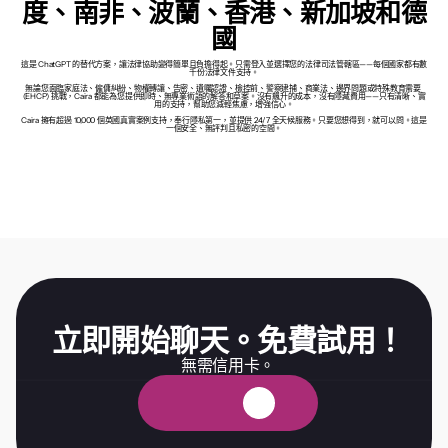
度、南非、波蘭、香港、新加坡和德
國
這是 ChatGPT 的替代方案，讓法律協助變得簡單且負擔得起。只需登入並選擇您的法律司法管轄區——每個國家都有數
千份法律文件支持。
無論您面臨家庭法、僱傭糾紛、物權轉讓、告密、遺囑認證、檢控前、警察逮捕、商業法、邊界問題或特殊教育需要 
(EHCP) 挑戰，Caira 都能為您提供即時、無專業術語的解答和草案。沒有飆升的成本，沒有隱藏費用——只有清晰、實
用的支持，幫助您減輕焦慮，增強信心。
Caira 擁有超過 10,000 個英國真實案例支持，奉行隱私第一，並提供 24/7 全天候服務。只要您想得到，就可以問。這是
一個安全、無評判且私密的空間。
立即開始聊天。免費試用！
無需信用卡。
免
費
試
用