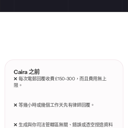
Caira 之前 
❌  每次電郵回覆收費 £150-300，而且費用無上
限。
❌  等幾小時或幾個工作天先有律師回覆。
❌  生成與你司法管轄區無關、錯誤或憑空捏造資料