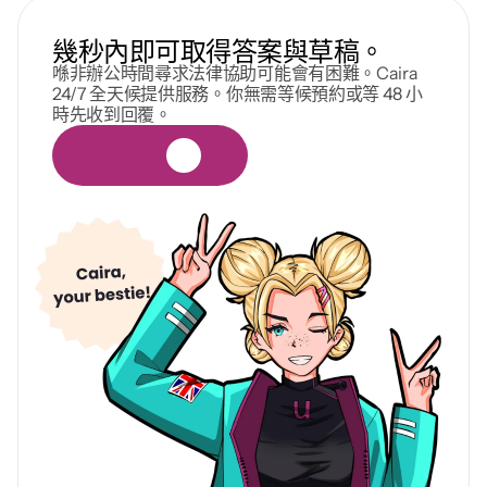
幾秒內即可取得答案與草稿。
喺非辦公時間尋求法律協助可能會有困難。Caira 
24/7 全天候提供服務。你無需等候預約或等 48 小
時先收到回覆。
免
費
試
用