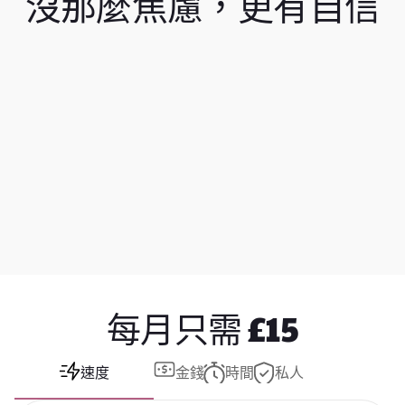
沒那麼焦慮，更有自信
非常非常感謝……這大概是我近來收到過最有
非
參考價值的建議。
每月只需 £15
速度
金錢
時間
私人