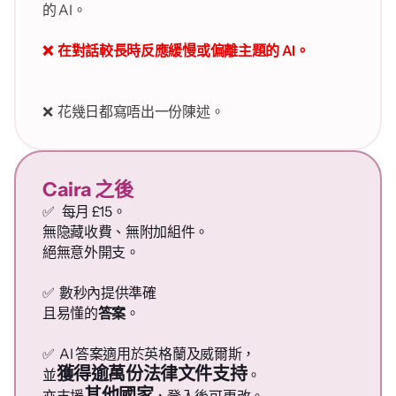
的 AI。
❌  在對話較長時反應緩慢或偏離主題的 AI。
❌  花幾日都寫唔出一份陳述。
Caira 之後
✅   每月 £15。
無隐藏收費、無附加組件。
絕無意外開支。
✅  數秒內提供準確
且易懂的
答案
。
✅  AI 答案適用於英格蘭及威爾斯，
獲得逾萬份法律文件支持
並
。
其他國家