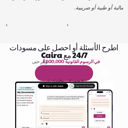
مالية أو طبية أو ضريبية.
‹ 
 ›
اطرح الأسئلة أو احصل على مسودات
24/7 مع Caira
£500,000 في الرسوم القانونية
وفّر حتى 
1,000 ساعة من القراءة
ا
م
و
ي
4
1
ة
د
م
ل
ة
ي
ن
ا
ج
م
ة
ي
ب
ي
ر
ج
ت
ة
خ
س
ن
لا حاجة إلى بطاقة ائتمان