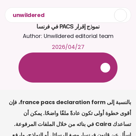
unwildered
نموذج إقرار PACS في فرنسا
Author: Unwildered editorial team
27‏/04‏/2026
ع
ف
ر
ا
.
7
/
4
2
a
r
i
a
C
ع
م
ث
د
ح
ت
د
و
د
ر
ى
ل
ع
ل
و
ص
ح
ل
ل
ت
ا
د
ن
ت
س
م
ل
ا
ا
ل
-
ة
ي
ن
ا
ج
م
ة
ب
ر
ج
ت
.
ة
ل
ص
ر
ث
ك
أ
ن
ا
م
ت
ئ
ا
ة
ق
ا
ط
ب
ل
ة
ج
ا
ح
بالنسبة إلى france pacs declaration form، فإن 
أقوى خطوة أولى تكون عادةً ملفًا واضحًا. يمكن أن 
تساعدك Caira في بنائه من خلال الملفات المرفوعة. 
اسأل عن قانون فرنسا، وصِغ الرسائل أو النماذج، وارفع 