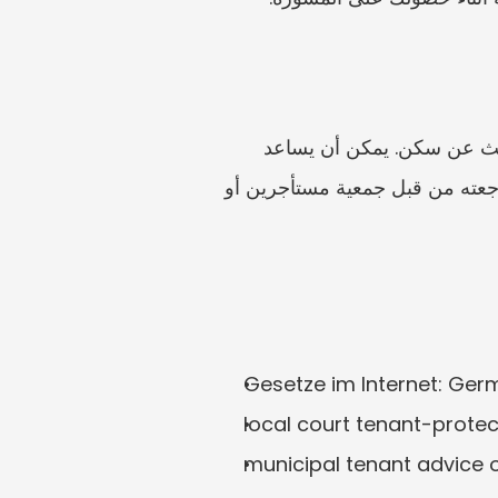
ارفع Kündigung، وعقد الإيجار، والمظروف، ورسائل المالك، ومستندات المشقة، وسجلات البحث عن سكن. يمكن أن يساعد 
Unwildered في بناء خط زمني، وتحديد الوقائع الناقصة، وصياغة Widerspruch موضوعي لمراجعته من قبل جمعية مستأجرين أو 
Gesetze im Internet: Ger
local court tenant-prote
municipal tenant advice o