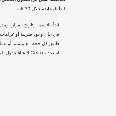
ابدأ المحادثة خلال 30 ثانية
ابدأ بالتقييم، وتاريخ القرار، ومدة
في حال وجود ضريبة أو غرامات متنازع عليها بقيمة 1 مليون يورو، فإن
طابق كل حجة مع مستند أو عملي
استخدم Caira لإنشاء جدول للمسائل قبل صياغة الاستئناف أو الاعتراض.