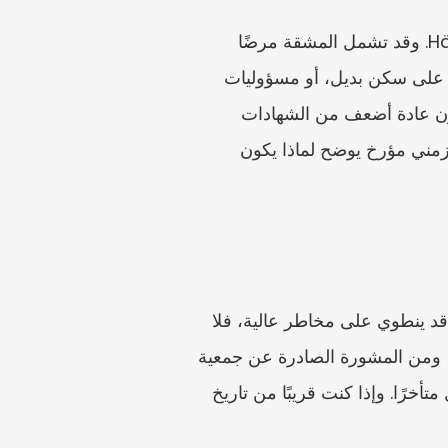
إن أحكام المشقة في BGB هي السبب في أن كثيرًا من المستأجرين يبحثون عن اعتراض Härtefall. وقد تشمل المشقة مرضًا 
خطيرًا، أو إعاقة، أو حملًا، أو تقدمًا في السن، أو اضطرابًا في الدراسة، أو عدم القدرة على العثور على سكن بديل، أو مسؤوليات 
الرعاية، أو وقائع محددة أخرى. والكلمة المهمة هي: محددة. فالتصريح العام بأن الانتقال مرهق يكون عادة أضعف من الشهادات 
الطبية، ومستندات الرعاية، وخطابات المدرسة، وسجلات البحث عن سكن، وأدلة الدخل، وجدول زمني مؤرخ يوضح لماذا يكون 
تُبرز المواد الرسمية مهلة اعتراض المستأجر وشكله باعتبارهما نقطتين حاسمتين. وبما أن التوقيت قد ينطوي على مخاطر عالية، فلا 
تعتمد على هذا المقال كحاسبة نهائية للموعد. تحقّق سريعًا من النص الحالي لـ BGB، ومن الإشعار، ومن المشورة الصادرة عن جمعية 
مستأجرين، أو Caira، أو شركة التأمين القانوني، أو مركز المشورة. قد لا يحميك نموذج جيد أُرسل متأخرًا. وإذا كنت قريبًا من تاريخ 