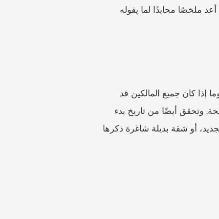
والاستخدام المقصود، والتوقيت، وما إذا كان الشرح محددًا أم مبهمًا. لا تبدأ برد عاطفي طويل. أولًا، أعد ملخصًا محايدًا لما يقوله 
قبل كتابة اعتراض على أساس المشقة، تحقّق مما إذا كان الإشعار موجَّهًا إلى جميع المستأجرين، وما إذا كان جميع المالكين قد 
وقّعوه أو فوّضوا به، وما إذا كانت الشقة محددة بشكل صحيح، وما إذا كانت الحاجة المذكورة موضحة. وتحقق أيضًا من تاريخ بدء 
الإيجار، وبنود العقد، ورسائل المالك السابقة، وأي وقائع متعارضة مثل خطط بيع حديثة، أو خطط تجديد، أو شقة بديلة شاغرة ذكرها 