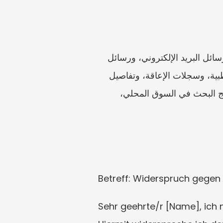
أنشئ مجلدين. الأول هو أدلة الإشعار: عقد الإيجار، وإشعار المالك، والمظروف، وتاريخ التسليم، ورسائل البريد الإلكتروني، ورسائل 
المالك السابقة، وأي دليل على الحاجة الشخصية المذكورة. والثاني هو أدلة المشقة: المستندات الطبية، وسجلات الإعاقة، وتفاصيل 
المدرسة أو رعاية الأطفال، والتزامات الرعاية، ومحاولات البحث عن سكن، وسجلات الدخل، ونتائج البحث في السوق المحلي، 
Betreff: Widerspruch gege
Sehr geehrte/r [Name], ich