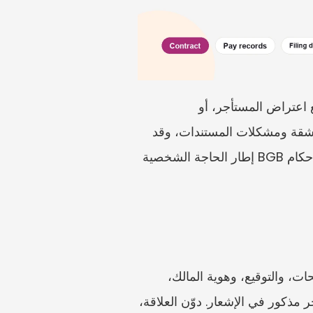
إن Eigenbedarfskündigung هو إنهاء من المالك بسبب الحاجة الشخصية. ولا ينبغي التعامل مع اعتراض المستأجر، أو 
Widerspruch، على أنه خطاب إلغاء سحري. بل هو وسيلة منظمة لطرح الاعتراضات ووقائع المشقة ومشكلات المستندات، وقد 
تعتمد النتيجة بدرجة كبيرة على الوقائع. وتؤكد المواد الرسمية الإطار القانوني فقط جزئيًا: إذ تدعم أحكام BGB إطار الحاجة الشخصية 
ابدأ بخطاب Kündigung نفسه. احتفظ بالمظروف، وإثبات التسليم، وتاريخ الاستلام، وجميع الصفحات، والتوقيع، وهوية المالك، 
والسبب المذكور. حدِّد من الذي يُفترض أنه يحتاج الشقة: المالك، أو أحد أفراد الأسرة، أو شخص آخر مذكور في الإشعار. دوّن العلاقة، 