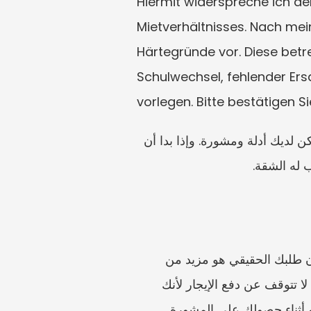
Hiermit widerspreche ich de
Mietverhältnisses. Nach mei
Härtegründe vor. Diese betre
Schulwechsel, fehlender Ers
vorlegen. Bitte bestätigen 
هذه الصياغة متحفظة عمدًا. استبدل العناصر النائبة بالوقائع، وتجنب اتهام المالك بسوء النية ما لم تكن لديك أدلة ومشورة. وإذا بدا أن 
 له الشقة.
لا تفترض أن الصمت أكثر أمانًا. لا ترسل نموذجًا دون تاريخ الاستلام. لا تقل إنك لن تنتقل أبدًا إذا كان طلبك الحقيقي هو مزيد من 
الوقت. لا تُرفق مستندات طبية حساسة في كل بريد إلكتروني عابر؛ اسأل كيف ينبغي تقديم الأدلة. لا تتوقف عن دفع الإيجار لأنك 
 أثناء حصولك على المشورة.