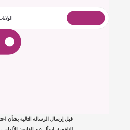
الولايات
ل
و
خ
د
ل
ا
ل
ي
ج
س
ت
الناقصة. اسأل عن القانون الألماني، 