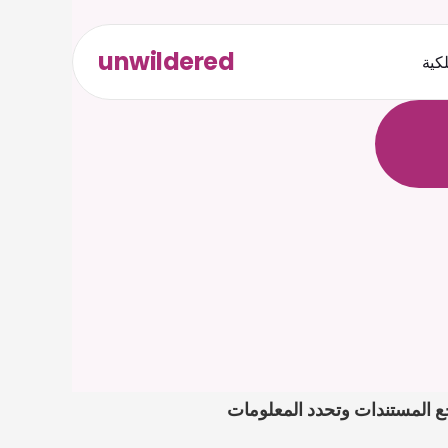
unwildered
لكية
ث
د
ح
ت
.
ة
ل
ص
قبل إرسال الرسالة التالية بشأن اعتراض الإخلاء بسبب الحاجة الشخصية في ألمانيا، دع Caira تراجع المستندات وتحدد المعلومات 