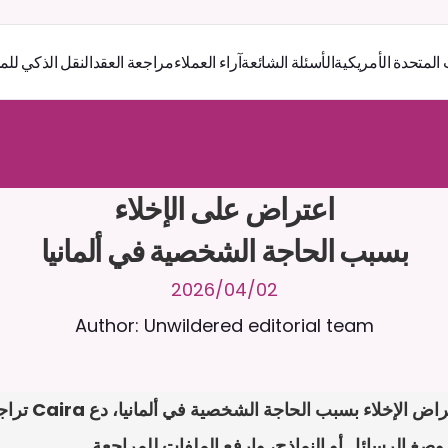
 المتحدة الأمريكية
الأسئلة الشائعة
آراء العملاء
مراجعة العقد
النقل الذكي للم
ر
ث
ك
أ
د
و
د
ر
ى
ل
ع
ل
و
ص
ح
ل
ل
ت
ا
د
ن
ت
س
م
ل
ا
ع
ف
ر
ا
.
7
/
4
2
a
r
i
a
C
ع
م
ن
ا
م
ت
ئ
ا
ة
ق
ا
ط
ب
ل
ة
ج
ا
ح
ا
ل
-
ة
ي
ن
ا
ج
م
ة
ب
ر
ج
ت
بسبب الحاجة الشخصية في ألمانيا
02‏/04‏/2026
Author: Unwildered editorial team
وصِغ الرسائل أو النماذج، وارفع الملفات للمراجعة.