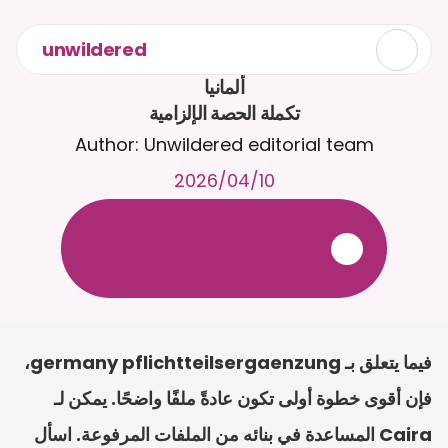
unwildered
تكملة الحصة الإلزامية
Author: Unwildered editorial team
10‏/04‏/2026
ع
ف
ر
ا
.
7
/
4
2
a
r
i
a
C
ع
م
ث
د
ح
ت
د
و
د
ر
ى
ل
ع
ل
و
ص
ح
ل
ل
ت
ا
د
ن
ت
س
م
ل
ا
ا
ل
-
ة
ي
ن
ا
ج
م
ة
ب
ر
ج
ت
.
ة
ل
ص
ر
ث
ك
أ
ن
ا
م
ت
ئ
ا
ة
ق
ا
ط
ب
ل
ة
ج
ا
ح
فيما يتعلق بـ germany pflichtteilsergaenzung، 
فإن أقوى خطوة أولى تكون عادةً ملفًا واضحًا. يمكن لـ 
Caira المساعدة في بنائه من الملفات المرفوعة. اسأل 