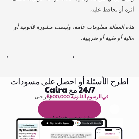
أثره أو تحافظ عليه.
هذه المقالة معلومات عامة، وليست مشورة قانونية أو 
مالية أو طبية أو ضريبية.
‹ 
 ›
اطرح الأسئلة أو احصل على مسودات
24/7 مع Caira
£500,000 في الرسوم القانونية
وفّر حتى 
1,000 ساعة من القراءة
ا
م
و
ي
4
1
ة
د
م
ل
ة
ي
ن
ا
ج
م
ة
ي
ب
ي
ر
ج
ت
ة
خ
س
ن
لا حاجة إلى بطاقة ائتمان