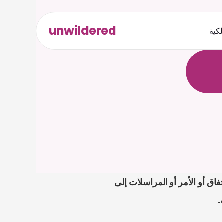
unwildered
لكية
ث
د
ح
ت
.
ة
ل
ص
إذا كانت مسألة germany erbschein beantragen على مكتبك، فابدأ بتحميل الإشعار أو الاتفاق أو الأمر أو المراسلات إلى 