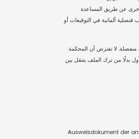
Justice إلى أن مقدم الطلب يمكنه تقديم الطلب لدى المحكمة المختصة، أو عبر محكمة محلية أخرى عن طريق المساعدة 
القضائية، أو أمام كاتب عدل ألماني. وبالنسبة للمغتربين، فإن مسألة المسار مهمة: فقد تساعد أقرب قنصلية ألمانية في التوقيعات أو 
إذا كان المتوفى يقيم في الخارج لكنه خلّف أصولًا ألمانية، فقد تحتاج مسألة الاختصاص إلى مشورة منفصلة. لا تفترض أن المحكمة 
الأقرب إلى العقار هي دائمًا المحكمة المختصة بالتركة كلها. اطرح مسألة الاختصاص في الموعد الأول بدلًا من ترك الملف يتنقل بين 
Ausweisdokument der ant