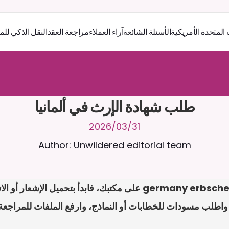
 المتحدة الأمريكية
الأسئلة الشائعة
آراء العملاء
مراجعة العقد
النقل الذكي للم
ر
ث
ك
أ
د
و
د
ر
ى
ل
ع
ل
و
ص
ح
ل
ل
ت
ا
د
ن
ت
س
م
ل
ا
ع
ف
ر
ا
.
7
/
4
2
a
r
i
a
C
ع
م
ن
ا
م
ت
ئ
ا
ة
ق
ا
ط
ب
ل
ة
ج
ا
ح
ا
ل
-
ة
ي
ن
ا
ج
م
ة
ب
ر
ج
ت
طلب شهادة الإرث في ألمانيا
31‏/03‏/2026
Author: Unwildered editorial team