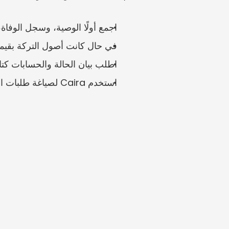
اجمع أولًا الوصية، وسجل الوفاة،
في حال كانت أصول التركة بقيمة 1 مليون يورو، فإن نقص سجلات البنك أو الشركة أو السجلات الأجنبية قد يؤخر ا
اطلب بيان الحالة والحسابات كتاب
استخدم Caira لصياغة طلبات المستندات للمستفيدين أو المنفذ أو حائز الأصول.