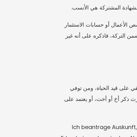
الشهادة المشتركة هي الأنسب.
احذر من تقدير القيم المنخفضة. فقد يبدو التقليل من القيمة غير ضار في البداية، لكن العقار أو حصص الأعمال أو حسابات الاستثمار 
قد تجعل الطلب يبدو غير موثوق إذا اكتُشفت لاحقًا. وإذا لم تكن متأكدًا مما إذا كان أصل ما يدخل ضمن التركة، فاذكره على أنه غير 
الطلبات السليمة هي التي تروي قصة إرث متماسكة: من توفي، وأي قانون أو وصية يحكم، ومن بقي على قيد الحياة، ومن توفي 
قبله، ومن قد يكون قد تنازل، وأي الأصول تحتاج إلى إثبات. وتظهر المشكلات عادةً عندما يهمل وارث ذكر أخ أو أخت، أو يعتمد على 
Ich beantrage Auskunft, welche Unterlagen für ei 