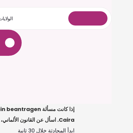
الولايات
ل
و
خ
د
ل
ا
ل
ي
ج
س
ت
Caira. اسأل عن القانون الألماني، واطلب مسودات للخطابات أو النماذج، وارفع الملفات للمراجعة.
ابدأ المحادثة خلال 30 ثانية