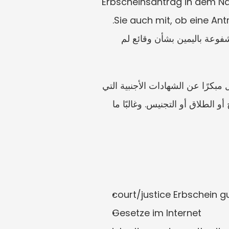
Erbscheinsantrag in dem Nac
Sie auch mit, ob eine Antragstellung über ein Nachlassgericht am Wohnort oder einen Notar möglich ist. 
أرفق نسخًا فقط ما لم تُطلب الأصول، وتتبع كل تقديم، واطلب المشورة قبل الإدلاء بتصريحات مشفوعة باليمين بشأن وقائع لم 
بالنسبة للعائلات الدولية، قد تصبح الترجمات والتصديقات القنصلية هي عنق الزجاجة الحقيقي. اسأل مبكرًا عن الشهادات الأجنبية التي 
يجب أن تكون أصلية، وأيها يحتاج إلى ترجمة معتمدة، وما إذا كانت الأسماء قد تغيّرت بسبب الزواج أو الطلاق أو التجنيس. وغالبًا ما 
court/justice Erbschein 
Gesetze im Internet