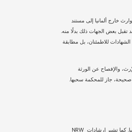
يظهر الطلب المعتاد على Erbschein عندما يجمّد بنك الحسابات، أو يجب تسجيل عقار، أو يحتاج وارث خارج ألمانيا إلى مستند 
واضح للأصول الألمانية. ومع ذلك، إذا كانت هناك وصية موثقة أو عقد إرث مفتوح لدى المحكمة، فقد تقبل بعض الجهات ذلك بدلًا منه. 
وفي الحالات العابرة للحدود، قد تكون الشهادة الأوروبية للإراثة ذات صلة أيضًا. المقصود ليس جمع الشهادات للاطمئنان، بل مطابقة 
وهذا مهم لأن طلب Erbschein ليس إجراءً إداريًا فحسب. فعلى مقدم الطلب عادةً بيان أساس الإرث، والإفصاح عن الورثة 
المحتملين الآخرين، ودعم صلات القرابة بمستندات الأحوال المدنية. وإذا تبيّن لاحقًا أن الشهادة غير صحيحة، جاز للمحكمة سحبها. 
يكون Nachlassgericht عادةً هو المحكمة المحلية لمحل الإقامة المعتاد الأخير للمتوفى في ألمانيا. كما تشير إرشادات NRW 