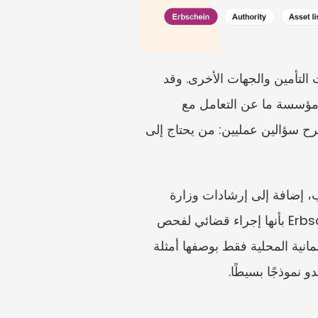
إن Erbschein هو الشهادة الألمانية التي تثبت صفة الوراثة أمام البنوك وسجلات الأراضي وشركات التأمين والجهات الأخرى. وقد 
يكون ضروريًا في تركة ألمانية، ولا سيما عند عدم وجود وصية موثقة، أو وجود عدة ورثة، أو امتناع مؤسسة ما عن التعامل مع 
المستندات الأجنبية وحدها. لكنه ليس مطلوبًا تلقائيًا في كل تركة. قبل التقديم، ينبغي للوارث أن يطرح سؤالين عمليين: من يحتاج إلى 
الأساس القانوني الرسمي هو القانون المدني الألماني، الذي ينص على شهادة الوراثة بناءً على طلب، إضافة إلى إرشادات وزارة 
العدل في الولاية بشأن إجراءات Nachlassgericht. وتصف وزارة العدل في NRW عملية Erbschein بأنها إجراء قضائي لفحص 
حق الإرث وتسجيل الوارث أو الورثة. وتفيد عمليات البحث في قرارات BGH والمدونة القانونية الألمانية المحلية فقط بوصفها أمثلة 
و نموذجًا بسيطًا.