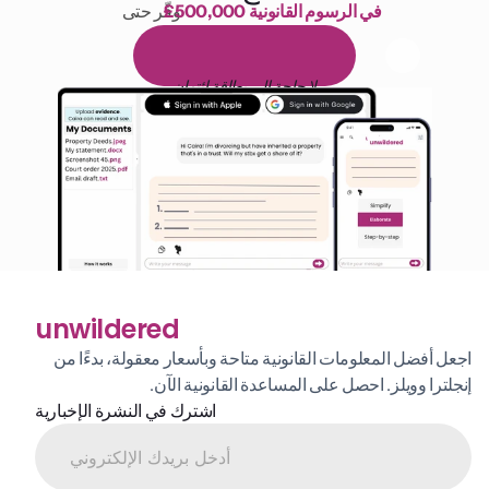
£500,000 في الرسوم القانونية
وفّر حتى 
1,000 ساعة من القراءة
ا
م
و
ي
4
1
ة
د
م
ل
ة
ي
ن
ا
ج
م
ة
ي
ب
ي
ر
ج
ت
ة
خ
س
ن
لا حاجة إلى بطاقة ائتمان
unwildered
اجعل أفضل المعلومات القانونية متاحة وبأسعار معقولة، بدءًا من 
إنجلترا وويلز. احصل على المساعدة القانونية الآن.
اشترك في النشرة الإخبارية