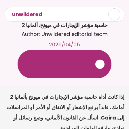
unwildered
حاسبة مؤشر الإيجارات في ميونخ، ألمانيا 2
Author: Unwildered editorial team
05‏/04‏/2026
ع
ف
ر
ا
.
7
/
4
2
a
r
i
a
C
ع
م
ث
د
ح
ت
د
و
د
ر
ى
ل
ع
ل
و
ص
ح
ل
ل
ت
ا
د
ن
ت
س
م
ل
ا
ا
ل
-
ة
ي
ن
ا
ج
م
ة
ب
ر
ج
ت
.
ة
ل
ص
ر
ث
ك
أ
ن
ا
م
ت
ئ
ا
ة
ق
ا
ط
ب
ل
ة
ج
ا
ح
إذا كانت أداة حاسبة مؤشر الإيجارات في ميونخ بألمانيا 2 
أمامك، فابدأ برفع الإشعار أو الاتفاق أو الأمر أو المراسلات 
إلى Caira. اسأل عن القانون الألماني، وصِغ رسائل أو 
نماذج، وارفع الملفات للمراجعة.