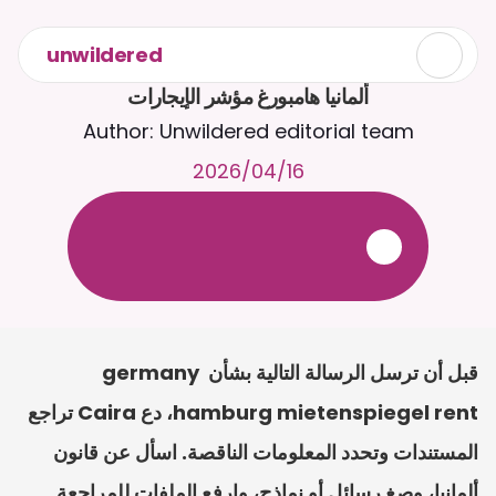
unwildered
ألمانيا هامبورغ مؤشر الإيجارات
Author: Unwildered editorial team
16‏/04‏/2026
ع
ف
ر
ا
.
7
/
4
2
a
r
i
a
C
ع
م
ث
د
ح
ت
د
و
د
ر
ى
ل
ع
ل
و
ص
ح
ل
ل
ت
ا
د
ن
ت
س
م
ل
ا
ا
ل
-
ة
ي
ن
ا
ج
م
ة
ب
ر
ج
ت
.
ة
ل
ص
ر
ث
ك
أ
ن
ا
م
ت
ئ
ا
ة
ق
ا
ط
ب
ل
ة
ج
ا
ح
قبل أن ترسل الرسالة التالية بشأن germany 
hamburg mietenspiegel rent، دع Caira تراجع 
المستندات وتحدد المعلومات الناقصة. اسأل عن قانون 
ألمانيا، وصِغ رسائل أو نماذج، وارفع الملفات للمراجعة.