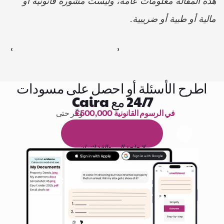
هذه المقالة معلومات عامة، وليست مشورة قانونية أو 
مالية أو طبية أو ضريبية.
‹ 
 ›
اطرح الأسئلة أو احصل على مسودات
24/7 مع Caira
£500,000 في الرسوم القانونية
وفّر حتى 
1,000 ساعة من القراءة
ا
م
و
ي
4
1
ة
د
م
ل
ة
ي
ن
ا
ج
م
ة
ي
ب
ي
ر
ج
ت
ة
خ
س
ن
لا حاجة إلى بطاقة ائتمان