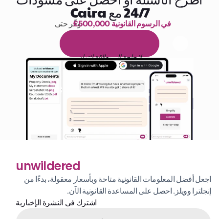
24/7 مع Caira
£500,000 في الرسوم القانونية
وفّر حتى 
1,000 ساعة من القراءة
ا
م
و
ي
4
1
ة
د
م
ل
ة
ي
ن
ا
ج
م
ة
ي
ب
ي
ر
ج
ت
ة
خ
س
ن
لا حاجة إلى بطاقة ائتمان
unwildered
اجعل أفضل المعلومات القانونية متاحة وبأسعار معقولة، بدءًا من 
إنجلترا وويلز. احصل على المساعدة القانونية الآن.
اشترك في النشرة الإخبارية