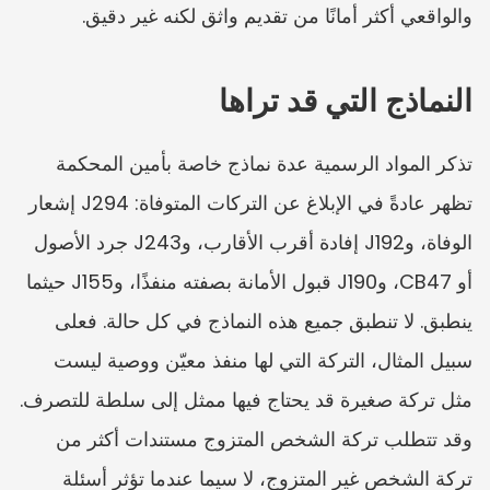
والواقعي أكثر أمانًا من تقديم واثق لكنه غير دقيق.
النماذج التي قد تراها
تذكر المواد الرسمية عدة نماذج خاصة بأمين المحكمة 
تظهر عادةً في الإبلاغ عن التركات المتوفاة: J294 إشعار 
الوفاة، وJ192 إفادة أقرب الأقارب، وJ243 جرد الأصول 
أو CB47، وJ190 قبول الأمانة بصفته منفذًا، وJ155 حيثما 
ينطبق. لا تنطبق جميع هذه النماذج في كل حالة. فعلى 
سبيل المثال، التركة التي لها منفذ معيّن ووصية ليست 
مثل تركة صغيرة قد يحتاج فيها ممثل إلى سلطة للتصرف. 
وقد تتطلب تركة الشخص المتزوج مستندات أكثر من 
تركة الشخص غير المتزوج، لا سيما عندما تؤثر أسئلة 