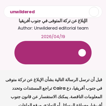
unwildered
الإبلاغ عن تركة المتوفى في جنوب أفريقيا
Author: Unwildered editorial team
19‏/04‏/2026
ع
ف
ر
ا
.
7
/
4
2
a
r
i
a
C
ع
م
ث
د
ح
ت
د
و
د
ر
ى
ل
ع
ل
و
ص
ح
ل
ل
ت
ا
د
ن
ت
س
م
ل
ا
ا
ل
-
ة
ي
ن
ا
ج
م
ة
ب
ر
ج
ت
.
ة
ل
ص
ر
ث
ك
أ
ن
ا
م
ت
ئ
ا
ة
ق
ا
ط
ب
ل
ة
ج
ا
ح
قبل أن ترسل الرسالة التالية بشأن الإبلاغ عن تركة متوفى 
في جنوب أفريقيا، دع Caira تراجع المستندات وتحدد 
المعلومات الناقصة. يمكنك الاستفسار عن قانون جنوب 
أفريقيا، وصياغة الرسائل أو النماذج، ورفع الملفات 