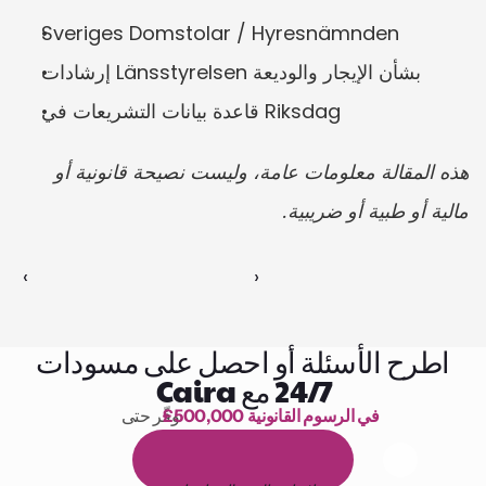
Sveriges Domstolar / Hyresnämnden
إرشادات Länsstyrelsen بشأن الإيجار والوديعة
قاعدة بيانات التشريعات في Riksdag
هذه المقالة معلومات عامة، وليست نصيحة قانونية أو 
مالية أو طبية أو ضريبية.
‹ 
 ›
اطرح الأسئلة أو احصل على مسودات
24/7 مع Caira
£500,000 في الرسوم القانونية
وفّر حتى 
1,000 ساعة من القراءة
ا
م
و
ي
4
1
ة
د
م
ل
ة
ي
ن
ا
ج
م
ة
ي
ب
ي
ر
ج
ت
ة
خ
س
ن