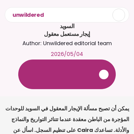
unwildered
إيجار مستعمل معقول
Author: Unwildered editorial team
04‏/05‏/2026
ع
ف
ر
ا
.
7
/
4
2
a
r
i
a
C
ع
م
ث
د
ح
ت
د
و
د
ر
ى
ل
ع
ل
و
ص
ح
ل
ل
ت
ا
د
ن
ت
س
م
ل
ا
ا
ل
-
ة
ي
ن
ا
ج
م
ة
ب
ر
ج
ت
.
ة
ل
ص
ر
ث
ك
أ
ن
ا
م
ت
ئ
ا
ة
ق
ا
ط
ب
ل
ة
ج
ا
ح
يمكن أن تصبح مسألة الإيجار المعقول في السويد للوحدات 
المؤجرة من الباطن معقدة عندما تتناثر التواريخ والنماذج 
والأدلة. تساعدك Caira على تنظيم السجل. اسأل عن 