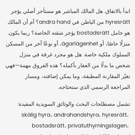
ابدأ بالاتفاق. هل المالك المباشر هو مستأجر أصلي يؤجر 
hyresrätt من الباطن في andra hand؟ أم أن المالك 
هو حامل bostadsrätt يؤجر شقته الخاصة؟ ربما يكون 
منزلًا خاصًا، أو ägarlägenhet، أو نوعًا آخر من المسكن 
المملوك ملكية خاصة. هل هو مجرد غرفة في منزل 
شخص ما بدلًا من العقار بأكمله؟ هذه الفروق مهمة—فهي 
تغيّر المقارنة المطبقة، وما يمكن إضافته، ومسار 
المراجعة الرسمي الذي ستحتاجه.
تشمل مصطلحات البحث والوثائق السويدية المفيدة: 
skälig hyra، andrahandshyra، hyresrätt، 
bostadsrätt، privatuthyrningslagen، 