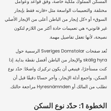
المسكن المملوك ملكية خاصة، وفق قواعد وعوامل 
مختلفة. والتعميمات الواسعة مثل «قارنه فقط بإيجار 
السوق» أو «كل إيجار من الباطن أعلى من الإيجار الأصلي 
غير قانوني» هي تعميمات حادة أكثر من اللازم لتكون 
نصيحة، لأنها تغفل تفاصيل مهمة.
تُعد صفحات Sveriges Domstolar الرسمية حول 
skälig hyra والإيجار من الباطن أفضل نقطة بداية. إذا 
كنت مستأجرًا، فينبغي أن يكون تركيزك واضحًا: حدّد نوع 
السكن، واجمع أدلة الإيجار، وأجرِ حسابًا دقيقًا قبل أن 
تطلب من المالك أو Hyresnämnden مراجعة حالتك.
الخطوة 1: حدّد نوع السكن