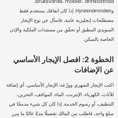
bruksvärde، möbler، driftkostnad، 
وHyresnämnden. إذا كان اتفاقك يستخدم فقط 
مصطلحات إنجليزية عامة، فاسأل عن نوع الإيجار 
السويدي المطبق أو تحقّق من مستندات الملكية والإذن 
الخاصة بالسكن.
الخطوة 2: افصل الإيجار الأساسي 
عن الإضافات
اكتب الإيجار الشهري ووزّعه: الإيجار الأساسي، أي إضافة 
للأثاث، الكهرباء، الإنترنت، الماء، المواقف، التخزين، 
التنظيف، أو رسوم الخدمة. إذا كان كل شيء مدمجًا في 
مبلغ واحد، فاطلب من المالك تفصيلًا بنديًا. غالبًا ما يبرر 