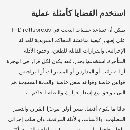
استخدم القضايا كأمثلة عملية
يمكن أن تساعد عمليات البحث في HFD rättspraxis 
على إظهار كيفية مناقشة المحاكم السويدية للعدالة 
الإجرائية، والقرارات القابلة للطعن، وحدود الأدلة 
المتأخرة. استخدمها بحذر. فقد يكون لكل قرار في الهجرة 
أو الضرائب أو المدارس أو المشتريات أو التراخيص 
قوانين خاصة وقواعد طعن خاصة. والحجة الصحيحة هي 
التي تتوافق مع إشعار قرارك والنظام الحاكم له.
غالبًا ما يكون أفضل طعن أولي موجزًا: القرار، والتغيير 
المطلوب، والأسباب، والأدلة المرقمة، وأي طلب إجرائي 
عاجل. حافظ على نبرة متزنة. يكون الطعن الإداري أكثر 