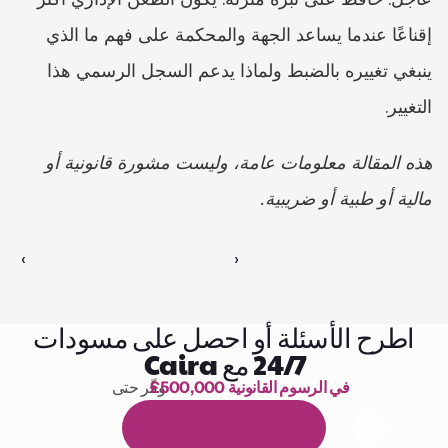
إقناعًا عندما يساعد الجهة والمحكمة على فهم ما الذي 
ينبغي تغييره بالضبط ولماذا يدعم السجل الرسمي هذا 
التغيير.
هذه المقالة معلومات عامة، وليست مشورة قانونية أو 
مالية أو طبية أو ضريبية.
‹ 
 ›
اطرح الأسئلة أو احصل على مسودات
24/7 مع Caira
£500,000 في الرسوم القانونية
وفّر حتى 
1,000 ساعة من القراءة
ا
م
و
ي
4
1
ة
د
م
ل
ة
ي
ن
ا
ج
م
ة
ي
ب
ي
ر
ج
ت
ة
خ
س
ن