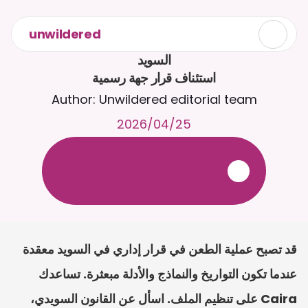
unwildered
استئناف قرار جهة رسمية
Author: Unwildered editorial team
25‏/04‏/2026
ع
ف
ر
ا
.
7
/
4
2
a
r
i
a
C
ع
م
ث
د
ح
ت
د
و
د
ر
ى
ل
ع
ل
و
ص
ح
ل
ل
ت
ا
د
ن
ت
س
م
ل
ا
ا
ل
-
ة
ي
ن
ا
ج
م
ة
ب
ر
ج
ت
.
ة
ل
ص
ر
ث
ك
أ
ن
ا
م
ت
ئ
ا
ة
ق
ا
ط
ب
ل
ة
ج
ا
ح
قد تصبح عملية الطعن في قرار إداري في السويد معقدة 
عندما تكون التواريخ والنماذج والأدلة مبعثرة. تساعدك 
Caira على تنظيم الملف. اسأل عن القانون السويدي، 