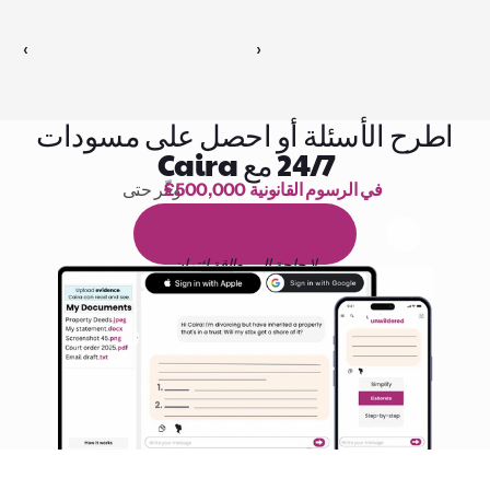
‹ 
 ›
اطرح الأسئلة أو احصل على مسودات
24/7 مع Caira
£500,000 في الرسوم القانونية
وفّر حتى 
1,000 ساعة من القراءة
ا
م
و
ي
4
1
ة
د
م
ل
ة
ي
ن
ا
ج
م
ة
ي
ب
ي
ر
ج
ت
ة
خ
س
ن
لا حاجة إلى بطاقة ائتمان