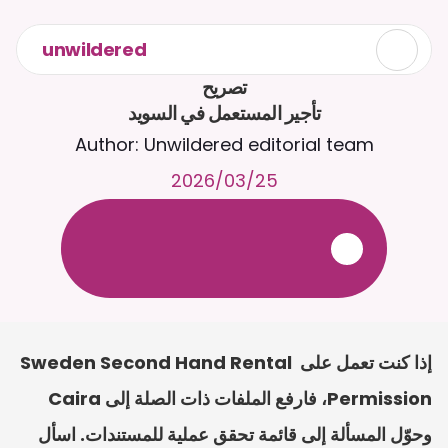
unwildered
تأجير المستعمل في السويد
Author: Unwildered editorial team
25‏/03‏/2026
ع
ف
ر
ا
.
7
/
4
2
a
r
i
a
C
ع
م
ث
د
ح
ت
د
و
د
ر
ى
ل
ع
ل
و
ص
ح
ل
ل
ت
ا
د
ن
ت
س
م
ل
ا
ا
ل
-
ة
ي
ن
ا
ج
م
ة
ب
ر
ج
ت
.
ة
ل
ص
ر
ث
ك
أ
ن
ا
م
ت
ئ
ا
ة
ق
ا
ط
ب
ل
ة
ج
ا
ح
إذا كنت تعمل على Sweden Second Hand Rental 
Permission، فارفع الملفات ذات الصلة إلى Caira 
وحوّل المسألة إلى قائمة تحقق عملية للمستندات. اسأل 