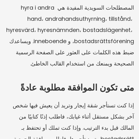
المصطلحات السويدية المفيدة هي hyra i andra 
hand، andrahandsuthyrning، tillstånd، 
hyresvärd، hyresnämnden، bostadslägenhet، 
bostadsrättsförening، و inneboende. ويساعدك 
ضبط هذه الكلمات على العثور على الصفحة الرسمية 
الصحيحة ويمنعك من استخدام القالب الخاطئ.
متى تكون الموافقة مطلوبة عادةً
إذا كنت تستأجر شقة إيجار وتريد أن يعيش فيها شخص 
آخر بشكل مستقل أثناء غيابك، فاطلب إذنًا كتابيًا من 
المالك قبل بدء الترتيب. وإذا كنت تملك أو تحتفظ بـ 
bostadsrätt وتريد تأجيرها، فاطلب موافقة الجمعية 