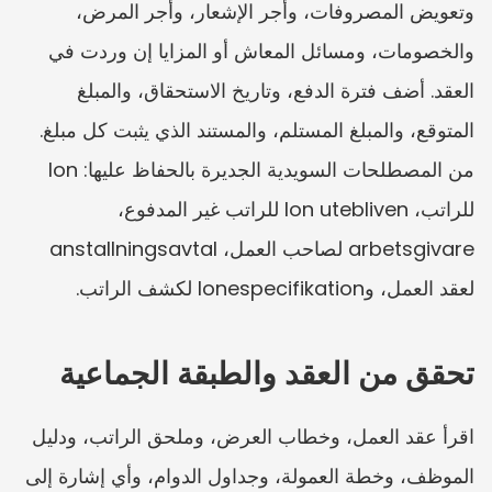
وتعويض المصروفات، وأجر الإشعار، وأجر المرض، 
والخصومات، ومسائل المعاش أو المزايا إن وردت في 
العقد. أضف فترة الدفع، وتاريخ الاستحقاق، والمبلغ 
المتوقع، والمبلغ المستلم، والمستند الذي يثبت كل مبلغ. 
من المصطلحات السويدية الجديرة بالحفاظ عليها: lon 
للراتب، lon utebliven للراتب غير المدفوع، 
arbetsgivare لصاحب العمل، anstallningsavtal 
لعقد العمل، وlonespecifikation لكشف الراتب.
تحقق من العقد والطبقة الجماعية
اقرأ عقد العمل، وخطاب العرض، وملحق الراتب، ودليل 
الموظف، وخطة العمولة، وجداول الدوام، وأي إشارة إلى 