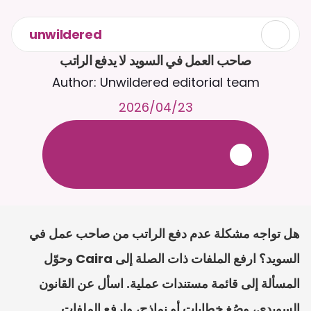
unwildered
صاحب العمل في السويد لا يدفع الراتب
Author: Unwildered editorial team
23‏/04‏/2026
ع
ف
ر
ا
.
7
/
4
2
a
r
i
a
C
ع
م
ث
د
ح
ت
د
و
د
ر
ى
ل
ع
ل
و
ص
ح
ل
ل
ت
ا
د
ن
ت
س
م
ل
ا
ا
ل
-
ة
ي
ن
ا
ج
م
ة
ب
ر
ج
ت
.
ة
ل
ص
ر
ث
ك
أ
ن
ا
م
ت
ئ
ا
ة
ق
ا
ط
ب
ل
ة
ج
ا
ح
هل تواجه مشكلة عدم دفع الراتب من صاحب عمل في 
السويد؟ ارفع الملفات ذات الصلة إلى Caira وحوّل 
المسألة إلى قائمة مستندات عملية. اسأل عن القانون 
السويدي، وصُغ خطابات أو نماذج، وارفع الملفات 