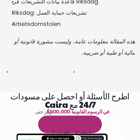
قاعدة بيانات التشريعات في Riksdag
Riksdag: تشريعات حماية العمل
Arbetsdomstolen
هذه المقالة معلومات عامة، وليست مشورة قانونية أو 
مالية أو طبية أو ضريبية.
‹ 
 ›
اطرح الأسئلة أو احصل على مسودات
24/7 مع Caira
£500,000 في الرسوم القانونية
وفّر حتى 
1,000 ساعة من القراءة
ا
م
و
ي
4
1
ة
د
م
ل
ة
ي
ن
ا
ج
م
ة
ي
ب
ي
ر
ج
ت
ة
خ
س
ن
لا حاجة إلى بطاقة ائتمان