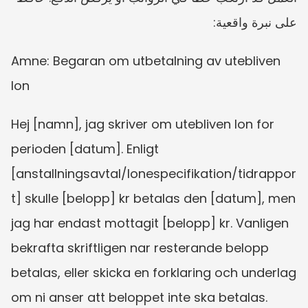
على نبرة واقعية:
Amne: Begaran om utbetalning av utebliven 
lon
Hej [namn], jag skriver om utebliven lon for 
perioden [datum]. Enligt 
[anstallningsavtal/lonespecifikation/tidrappor
t] skulle [belopp] kr betalas den [datum], men 
jag har endast mottagit [belopp] kr. Vanligen 
bekrafta skriftligen nar resterande belopp 
betalas, eller skicka en forklaring och underlag 
om ni anser att beloppet inte ska betalas. 