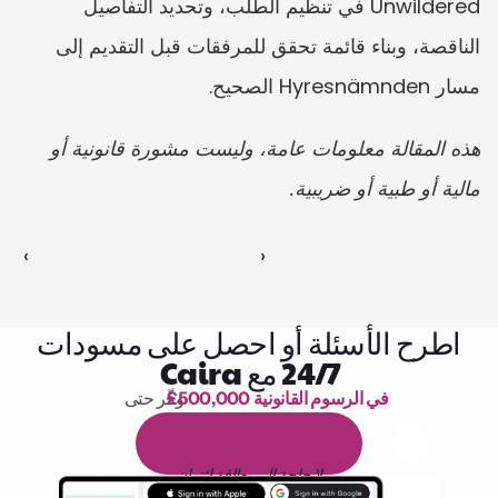
Unwildered في تنظيم الطلب، وتحديد التفاصيل 
الناقصة، وبناء قائمة تحقق للمرفقات قبل التقديم إلى 
مسار Hyresnämnden الصحيح.
هذه المقالة معلومات عامة، وليست مشورة قانونية أو 
مالية أو طبية أو ضريبية.
‹ 
 ›
اطرح الأسئلة أو احصل على مسودات
24/7 مع Caira
£500,000 في الرسوم القانونية
وفّر حتى 
1,000 ساعة من القراءة
ا
م
و
ي
4
1
ة
د
م
ل
ة
ي
ن
ا
ج
م
ة
ي
ب
ي
ر
ج
ت
ة
خ
س
ن
لا حاجة إلى بطاقة ائتمان