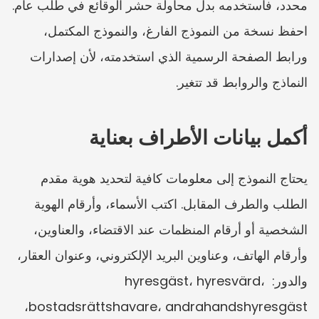
محدد، فاستخدمه بدل محاولة حشر الوقائع في طلب عام. 
احفظ نسخة من النموذج الفارغ، والنموذج المكتمل، 
ورابط الصفحة الرسمية الذي استخدمته، لأن إصدارات 
النماذج والروابط قد تتغير.
أكمل بيانات الأطراف بعناية
يحتاج النموذج إلى معلومات كافية لتحديد هوية مقدم 
الطلب والطرف المقابل. اكتب الأسماء، وأرقام الهوية 
الشخصية أو أرقام المنظمات عند الاقتضاء، والعناوين، 
وأرقام الهاتف، وعناوين البريد الإلكتروني، وعنوان العقار، 
والدور: hyresgäst، hyresvärd، 
bostadsrättshavare، andrahandshyresgäst، 