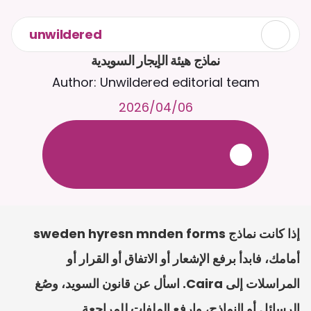
unwildered
نماذج هيئة الإيجار السويدية
Author: Unwildered editorial team
06‏/04‏/2026
ع
ف
ر
ا
.
7
/
4
2
a
r
i
a
C
ع
م
ث
د
ح
ت
د
و
د
ر
ى
ل
ع
ل
و
ص
ح
ل
ل
ت
ا
د
ن
ت
س
م
ل
ا
ا
ل
-
ة
ي
ن
ا
ج
م
ة
ب
ر
ج
ت
.
ة
ل
ص
ر
ث
ك
أ
ن
ا
م
ت
ئ
ا
ة
ق
ا
ط
ب
ل
ة
ج
ا
ح
إذا كانت نماذج sweden hyresn mnden forms 
أمامك، فابدأ برفع الإشعار أو الاتفاق أو القرار أو 
المراسلات إلى Caira. اسأل عن قانون السويد، وصُغ 
الرسائل أو النماذج، وارفع الملفات للمراجعة.