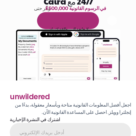
24/7 مع Caira
£500,000 في الرسوم القانونية
وفّر حتى 
1,000 ساعة من القراءة
ا
م
و
ي
4
1
ة
د
م
ل
ة
ي
ن
ا
ج
م
ة
ي
ب
ي
ر
ج
ت
ة
خ
س
ن
لا حاجة إلى بطاقة ائتمان
unwildered
اجعل أفضل المعلومات القانونية متاحة وبأسعار معقولة، بدءًا من 
إنجلترا وويلز. احصل على المساعدة القانونية الآن.
اشترك في النشرة الإخبارية