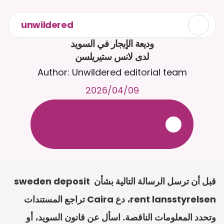
unwildered
لدى لانس ستيريلسن
Author: Unwildered editorial team
09‏/04‏/2026
ع
ف
ر
ا
.
7
/
4
2
a
r
i
a
C
ع
م
ث
د
ح
ت
د
و
د
ر
ى
ل
ع
ل
و
ص
ح
ل
ل
ت
ا
د
ن
ت
س
م
ل
ا
ا
ل
-
ة
ي
ن
ا
ج
م
ة
ب
ر
ج
ت
.
ة
ل
ص
ر
ث
ك
أ
ن
ا
م
ت
ئ
ا
ة
ق
ا
ط
ب
ل
ة
ج
ا
ح
قبل أن ترسل الرسالة التالية بشأن sweden deposit 
rent lansstyrelsen، دع Caira تراجع المستندات 
وتحدد المعلومات الناقصة. اسأل عن قانون السويد، أو 