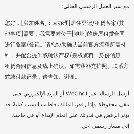
مع سير العمل الرسمي الحالي:
您好，[房东姓名]：因办理[居住登记/租赁备案/其
他事项]需要，我需要对位于[地址]的房屋租赁合同
进行备案/登记。请您协助确认当前官方流程所需材
料，并配合提供或确认产权/授权资料、身份信息、
租赁合同信息及线上确认。如需我补充护照、联系方
式或付款记录，请告知。谢谢。
أرسل الرسالة عبر WeChat أو البريد الإلكتروني حتى 
تبقى محفوظة. وإذا رفض المالك، فاطلب السبب كتابةً. قد 
يؤثر الرفض في قدرتك على إتمام الإيداع أو في حاجتك 
إلى مسار رسمي آخر.