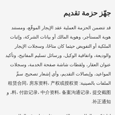
جهّز حزمة تقديم
قد تتضمن الحزمة العملية عقد الإيجار الموقّع، ومستند 
هوية المستأجر، وهوية المالك أو بيانات الشركة، وإثبات 
الملكية أو التفويض حيثما كان متاحًا، وسجلات الإيجار 
والوديعة، واتفاقية الوكيل، ورسائل تسليم المفاتيح، وتأكيد 
عنوان العقار، ولقطات شاشة صفحة الخدمة، وسجلات 
المواعيد، وإيصالات التقديم، وأي إشعار تصحيح. سمِّ 
الملفات بالصينية: 租赁合同، 房东资料، 产权或授权资
料، 付款记录، 中介资料، 备案沟通记录، 提交截图، و
补正通知.