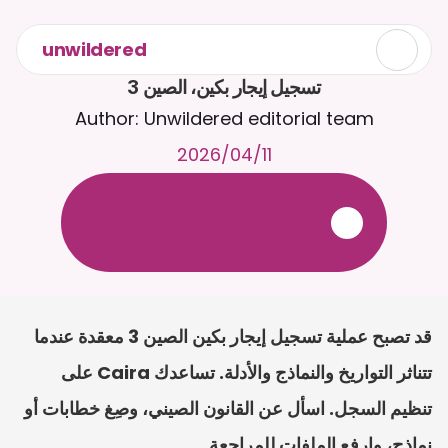
unwildered
تسجيل إيجار بكين، الصين 3
Author: Unwildered editorial team
11‏/04‏/2026
ع
ف
ر
ا
.
7
/
4
2
a
r
i
a
C
ع
م
ث
د
ح
ت
د
و
د
ر
ى
ل
ع
ل
و
ص
ح
ل
ل
ت
ا
د
ن
ت
س
م
ل
ا
ا
ل
-
ة
ي
ن
ا
ج
م
ة
ب
ر
ج
ت
.
ة
ل
ص
ر
ث
ك
أ
ن
ا
م
ت
ئ
ا
ة
ق
ا
ط
ب
ل
ة
ج
ا
ح
قد تصبح عملية تسجيل إيجار بكين الصين 3 معقدة عندما 
تتناثر التواريخ والنماذج والأدلة. تساعدك Caira على 
تنظيم السجل. اسأل عن القانون الصيني، وصِغ خطابات أو 
نماذج، وارفع الملفات للمراجعة.