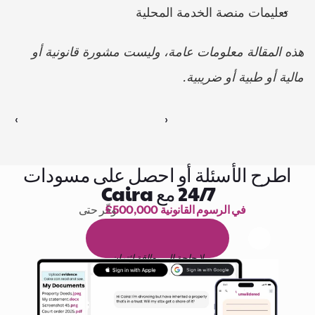
تعليمات منصة الخدمة المحلية
هذه المقالة معلومات عامة، وليست مشورة قانونية أو 
مالية أو طبية أو ضريبية.
‹ 
 ›
اطرح الأسئلة أو احصل على مسودات
24/7 مع Caira
£500,000 في الرسوم القانونية
وفّر حتى 
1,000 ساعة من القراءة
ا
م
و
ي
4
1
ة
د
م
ل
ة
ي
ن
ا
ج
م
ة
ي
ب
ي
ر
ج
ت
ة
خ
س
ن
لا حاجة إلى بطاقة ائتمان