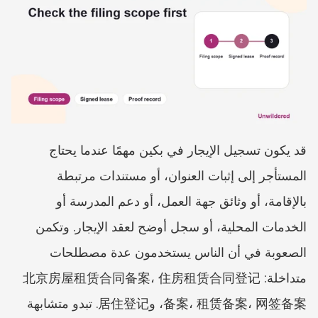
قد يكون تسجيل الإيجار في بكين مهمًا عندما يحتاج 
المستأجر إلى إثبات العنوان، أو مستندات مرتبطة 
بالإقامة، أو وثائق جهة العمل، أو دعم المدرسة أو 
الخدمات المحلية، أو سجل أوضح لعقد الإيجار. وتكمن 
الصعوبة في أن الناس يستخدمون عدة مصطلحات 
متداخلة: 北京房屋租赁合同备案، 住房租赁合同登记
备案، 租赁备案، 网签备案، و居住登记. تبدو متشابهة 