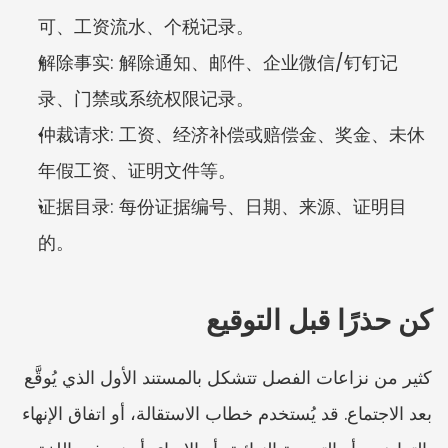
可、工资流水、个税记录。
解除事实: 解除通知、邮件、企业微信/钉钉记
录、门禁或系统权限记录。
仲裁请求: 工资、经济补偿或赔偿金、奖金、未休
年假工资、证明文件等。
证据目录: 每份证据编号、日期、来源、证明目
的。
كن حذرًا قبل التوقيع
كثير من نزاعات الفصل تتشكل بالمستند الأول الذي يُوقَّع 
بعد الاجتماع. قد يُستخدم خطاب الاستقالة، أو اتفاق الإنهاء 