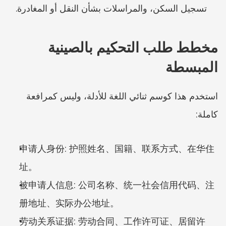
تسجيل السكن، والمراسلات بشأن النقل أو المغادرة.
مخطط طلب التحكيم بالصينية 
المبسطة
استخدم هذا كوسم ثنائي اللغة للأدلة، وليس كمرافعة 
كاملة:
申请人身份: 护照姓名、国籍、联系方式、在华住
址。
被申请人信息: 公司名称、统一社会信用代码、注
册地址、实际办公地址。
劳动关系证据: 劳动合同、工作许可证、居留许