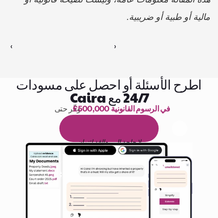
مالية أو طبية أو ضريبية.
‹ 
 ›
اطرح الأسئلة أو احصل على مسودات
24/7 مع Caira
£500,000 في الرسوم القانونية
وفّر حتى 
1,000 ساعة من القراءة
ا
م
و
ي
4
1
ة
د
م
ل
ة
ي
ن
ا
ج
م
ة
ي
ب
ي
ر
ج
ت
ة
خ
س
ن
لا حاجة إلى بطاقة ائتمان