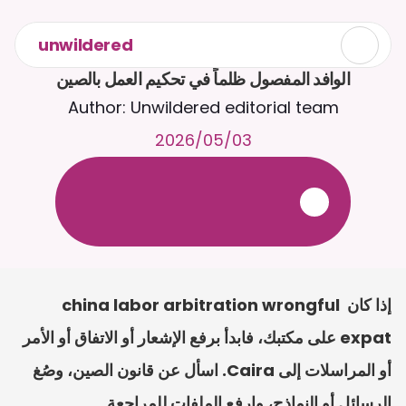
unwildered
الوافد المفصول ظلماً في تحكيم العمل بالصين
Author: Unwildered editorial team
03‏/05‏/2026
ع
ف
ر
ا
.
7
/
4
2
a
r
i
a
C
ع
م
ث
د
ح
ت
د
و
د
ر
ى
ل
ع
ل
و
ص
ح
ل
ل
ت
ا
د
ن
ت
س
م
ل
ا
ا
ل
-
ة
ي
ن
ا
ج
م
ة
ب
ر
ج
ت
.
ة
ل
ص
ر
ث
ك
أ
ن
ا
م
ت
ئ
ا
ة
ق
ا
ط
ب
ل
ة
ج
ا
ح
إذا كان china labor arbitration wrongful 
expat على مكتبك، فابدأ برفع الإشعار أو الاتفاق أو الأمر 
أو المراسلات إلى Caira. اسأل عن قانون الصين، وصُغ 
الرسائل أو النماذج، وارفع الملفات للمراجعة.