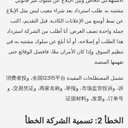
الاستهلاكي الخاص وبين الإبلاغ عن سلوك غير قانوني 
مشتبه به. طلب استرداد بعد شراء معيب ليس مثل الإبلاغ 
عن نمط أوسع من الإعلانات الكاذبة. قبل التقديم، اكتب 
جملة واحدة تصف الغرض: أنا أطلب من الشركة استرداد 
هذا الطلب أو إصلاحه، أو أنا أبلغ عن سلوك مشتبه به في 
تنظيم السوق. وإذا كان الأمران معًا، فافصل الوقائع حتى 
تفهمها المنصة.
تشمل المصطلحات المفيدة 全国12315平台، و消费者投
诉، و市场监管投诉، و举报، و商家名称، و交易凭证، و
订单号، و发票، و证据材料.
الخطأ 2: تسمية الشركة الخطأ