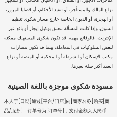
متأخرات الأجور، أو الطلاق، أو الاحتيال الجنائي، أو تسجيل 
نزاع المالك والمستأجر، أو تنفيذ الأحكام، أو قضايا المرور، 
أو الهجرة، أو الديون الخاصة خارج مسار شكوى تنظيم 
السوق. وإذا كانت المسألة تتعلق بوكيل إيجار أو بائع عبر 
الإنترنت، فالوقائع مهمة: قد تكون شكوى المستهلك ممكنة 
لبعض السلوكيات في المعاملة، بينما قد تكون مسارات 
مكتب الإسكان أو الشرطة أو المحكمة أو المنصة أو نزاع 
العقد أكثر صلة بغيرها.
مسودة شكوى موجزة باللغة الصينية
本人于[日期]通过[平台/门店]向[商家名称]购买[商
品/服务]，订单号为[订单号]，支付金额为人民币