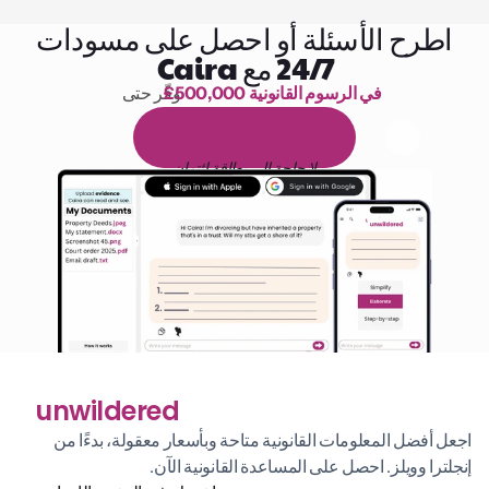
اطرح الأسئلة أو احصل على مسودات
24/7 مع Caira
£500,000 في الرسوم القانونية
وفّر حتى 
1,000 ساعة من القراءة
ا
م
و
ي
4
1
ة
د
م
ل
ة
ي
ن
ا
ج
م
ة
ي
ب
ي
ر
ج
ت
ة
خ
س
ن
لا حاجة إلى بطاقة ائتمان
unwildered
اجعل أفضل المعلومات القانونية متاحة وبأسعار معقولة، بدءًا من 
إنجلترا وويلز. احصل على المساعدة القانونية الآن.