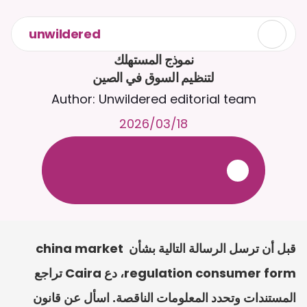
unwildered
لتنظيم السوق في الصين
Author: Unwildered editorial team
18‏/03‏/2026
ع
ف
ر
ا
.
7
/
4
2
a
r
i
a
C
ع
م
ث
د
ح
ت
د
و
د
ر
ى
ل
ع
ل
و
ص
ح
ل
ل
ت
ا
د
ن
ت
س
م
ل
ا
ا
ل
-
ة
ي
ن
ا
ج
م
ة
ب
ر
ج
ت
.
ة
ل
ص
ر
ث
ك
أ
ن
ا
م
ت
ئ
ا
ة
ق
ا
ط
ب
ل
ة
ج
ا
ح
قبل أن ترسل الرسالة التالية بشأن china market 
regulation consumer form، دع Caira تراجع 
المستندات وتحدد المعلومات الناقصة. اسأل عن قانون 