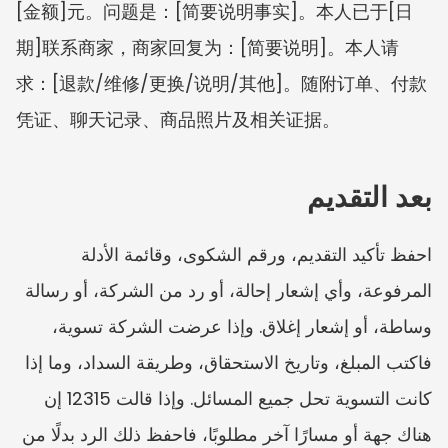
[金额]元。问题是：[简要说明事实]。本人已于[日
期]联系商家，商家回复为：[简要说明]。本人请
求：[退款/维修/更换/说明/其他]。随附订单、付款
凭证、聊天记录、商品照片及相关证据。
بعد التقديم
احفظ تأكيد التقديم، ورقم الشكوى، وقائمة الأدلة 
المرفوعة، وأي إشعار إحالة، أو رد من الشركة، أو رسالة 
وساطة، أو إشعار إغلاق. وإذا عرضت الشركة تسوية، 
فاكتب المبلغ، وتاريخ الاستحقاق، وطريقة السداد، وما إذا 
كانت التسوية تحل جميع المسائل. وإذا قالت 12315 إن 
هناك جهة أو مسارًا آخر مطلوبًا، فاحفظ ذلك الرد بدلًا من 