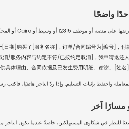
ًا واضحًا
أو وسيط أو Caira أو المحكمة. على سبيل المثال:
于[日期]购买了[服务名称]，订单/合同编号为[编号]，付
消/服务内容与约定不符/已按约定取消]，我申请退还人民
供具体理由、合同依据及已发生费用明细。谢谢。[姓名]
املة واحتفظ بإثبات التسليم. وإذا ردّ التاجر هاتفيًا، فاكتب رس