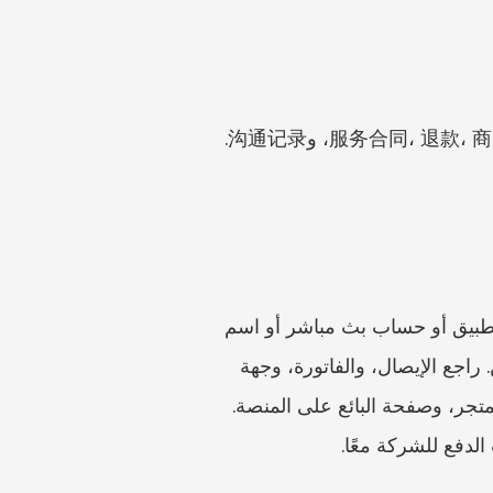
الوسوم الصينية المفيدة لملفك هي 服务合同، 退款، 商家名称، 12315投诉، 消费者权益保护، 付款记录، 取消记录، و沟通记录. 
تفشل كثير من نزاعات الاسترداد لأن المستهلك لا يعرف سوى اسم متجر أو اسمًا مستعارًا في التطبيق أو حساب بث مباشر أو اسم 
مندوب مبيعات أو معرّف WeChat. قبل تقديم الشكوى، حدّد التاجر القانوني أو المسجّل إن أمكن. راجع الإيصال، والفاتورة، وجهة 
الدفع، وصفحة الطلب في التطبيق، وصورة رخصة النشاط، وختم العقد، والحساب العام، ولافتة المتجر، وصفحة البائع على المنصة. 
لدفع للشركة معًا.