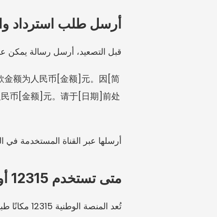
أرسل طلب استرداد واحد
قبل التصعيد، أرسل رسالة يمكن عرضها على منصة أو موظف 12315 
款金额为人民币[金额]元。因[简
币[金额]元。请于[日期]前处
أرسلها عبر القناة المستخدمة في المع
متى تستخدم 12315 أو مسارًا آخر