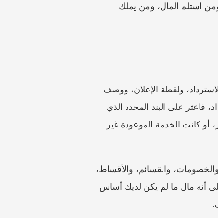
لا تقدّم الشكوى فقط ضد الشخص الأكثر لطفًا في المحادثة. السؤال الأفضل هو: من باع الخدمة، ومن استلم المال، ومن يملك 
ضع الشروط أمام الشكوى. احفظ العقد، وصفحة الطلب، وقواعد العضوية، وسياسة الإلغاء، وبند الاسترداد، ولقطة الإعلان، ووصف 
الباقة، وسجل الموعد، وأي وعد يتعلق بجودة الخدمة أو تاريخ التسليم. إذا قال التاجر لا يوجد استرداد، فاعثر على البند المحدد الذي 
يستند إليه. وإذا قلت إن البند لا ينبغي أن ينطبق، فاشرح السبب: لم تبدأ الخدمة أصلًا، أو ألغى التاجر، أو كانت الخدمة الموعودة غير 
اجعل الحسابات واضحة. سجّل إجمالي المبلغ المدفوع، وما استُخدم من الخدمة، وما لم يُستخدم، والخصومات، والقسائم، والأقساط، 
ورسوم المنصة، والمبلغ الذي أُعيد بالفعل، والمبلغ المطلوب. تجنّب المطالبة بكل إزعاج عاطفي على أنه مال ما لم يكن لديك أساس 
.