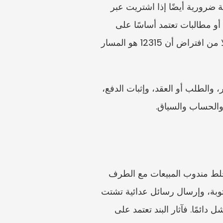
خدمات المستهلك أو الإعلان أو الرسوم أو رفض معالجة الاسترداد. وقد تكون آلية النزاع في المنصة ضرورية أيضًا إذا اشتريت عبر 
تطبيق أو سوق إلكترونية. أما في النزاعات الأكبر، أو عند وجود بنود تحكيم موقعة، أو عقود تجارية، أو مطالبات تعتمد أساسًا على 
تعويضات العقد، فقد تحتاج إلى معلومات قانونية ومراجعة مستندات بشأن التحكيم أو المحكمة بدلًا من افتراض أن 12315 هو المسار 
عند تقديم الشكوى، أرفق فقط أقوى المستندات: الهوية إذا كانت مطلوبة من المنصة، واسم التاجر، والطلب أو العقد، وإثبات الدفع، 
والحساب والسياق.
تشمل الأخطاء الشائعة حذف صفحات الطلب في التطبيق بعد الإلغاء، وعدم تحديد هوية التاجر، وخلط مندوب المبيعات مع الطرف 
المتعاقد، وتقديم الشكوى قبل حساب الاسترداد، والاعتماد على المكالمات الصوتية دون متابعة مكتوبة، وإرسال رسائل عدائية تشتت 
الانتباه عن المستندات. ومن الأخطاء أيضًا افتراض أن بند عدم الاسترداد يحسم المسألة دائمًا أو يفشل دائمًا. فآثار البند تعتمد على 