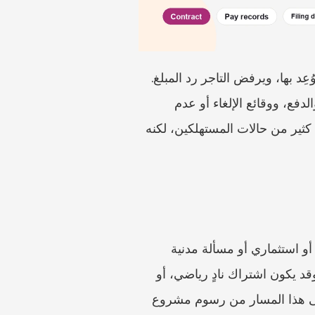
قد يبدو نزاع استرداد رسوم خدمة في الصين بسيطًا في البداية: لقد دفعت، ولم تُقدَّم الخدمة كما وُعِد بها، ويرفض التاجر رد المبلغ. 
لكن عمليًا، ليس السؤال الأول هو مدى حدّة الرسائل، بل ما إذا كان بإمكانك إثبات اتفاق الخدمة، والدفع، ووقائع الإلغاء أو عدم 
التنفيذ، وهوية التاجر، ومبلغ الاسترداد المحدد. إن مسار شكوى المستهلك الرسمي 12315 مفيد في كثير من حالات المستهلكين، لكنه 
ابدأ بسؤال نفسك: هل اشتريت الخدمة بصفتك مستهلكًا من مشغّل، أم أن النزاع تجاري أو عمالي أو استثماري أو مسألة مدنية 
خاصة؟ إن قنوات 12315 وتنظيم السوق مصممة لقضايا حقوق المستهلك والإشراف على السوق. وقد يكون اشتراك نادٍ رياضي، أو 
دورة تدريبية، أو باقة تجميل، أو خدمة إصلاح، أو خدمة سفر، أو اشتراك، أو خدمة منصة، أقرب إلى هذا المسار من رسوم مشروع 