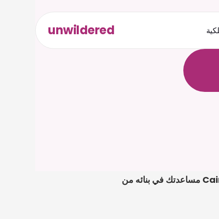
unwildered
لكية
ث
د
ح
ت
.
ة
ل
ص
في نزاع استرداد رسوم خدمة في الصين، تكون الخطوة الأولى الأقوى عادةً ملفًا واضحًا. يمكن لـ Caira مساعدتك في بنائه من 