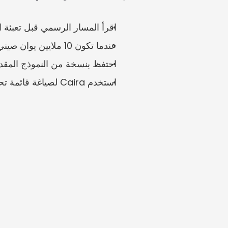
اقرأ المسار الرسمي قبل تعبئة الخ
عندما تكون 10 ملايين يوان صيني على المحك، تستحق التواريخ والتوقيعات والمرفقات مراجعة ثانية.
احتفظ بنسخة من النموذج المقد
استخدم Caira لصياغة قائمة تحقق ورصد المعلومات الناقصة قبل التقديم.