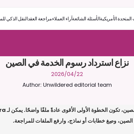
 المتحدة الأمريكية
الأسئلة الشائعة
آراء العملاء
مراجعة العقد
النقل الذكي للم
ر
ث
ك
أ
د
و
د
ر
ى
ل
ع
ل
و
ص
ح
ل
ل
ت
ا
د
ن
ت
س
م
ل
ا
ع
ف
ر
ا
.
7
/
4
2
a
r
i
a
C
ع
م
ن
ا
م
ت
ئ
ا
ة
ق
ا
ط
ب
ل
ة
ج
ا
ح
ا
ل
-
ة
ي
ن
ا
ج
م
ة
ب
ر
ج
ت
نزاع استرداد رسوم الخدمة في الصين
22‏/04‏/2026
Author: Unwildered editorial team
لصين، وصِغ خطابات أو نماذج، وارفع الملفات للمراجعة.