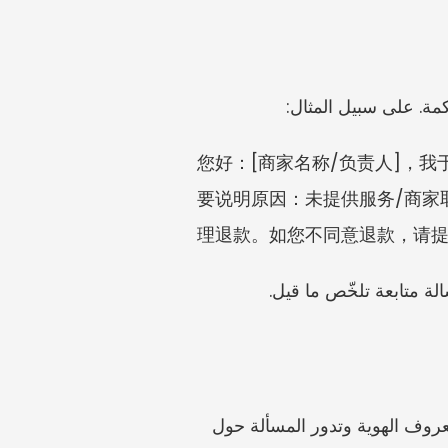
您好：[商家名称/负责人]，我
要说明原因：未提供服务/商家取
理退款。如您不同意退款，请提
الة متابعة تلخّص ما قيل.
تُعد المنصة الوطنية 12315 مكانًا طبيعيًا للنظر في شكاوى المستهلكين، خاصةً عندما يكون التاجر معروف الهوية وتدور المسألة حول 