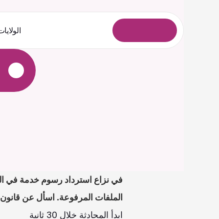
الولايات
ل
و
خ
د
ل
ا
ل
ي
ج
س
ت
الملفات المرفوعة. اسأل عن قانون ا
ابدأ المحادثة خلال 30 ثانية