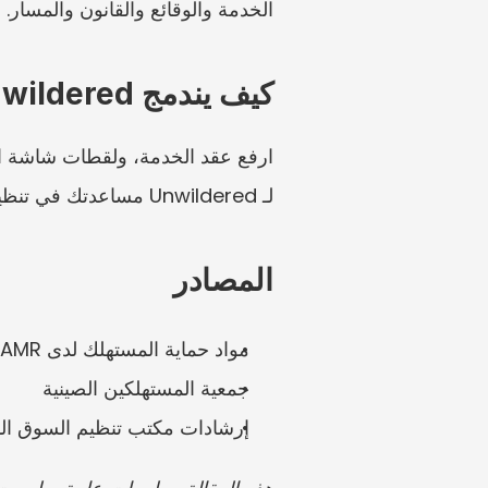
الخدمة والوقائع والقانون والمسار.
كيف يندمج Unwildered
لـ Unwildered مساعدتك في تنظيم الملف إلى حزمة شكوى مستهلك، أو ملخص نزاع منصة، أو قائمة تحقق للمشورة القانونية.
المصادر
مواد حماية المستهلك لدى SAMR
جمعية المستهلكين الصينية
إرشادات مكتب تنظيم السوق ال