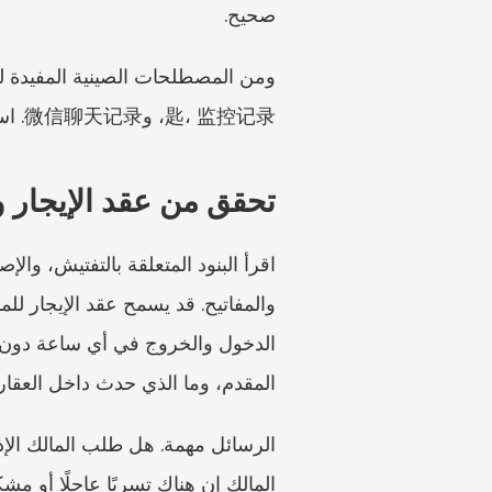
صحيح.
匙، 监控记录، و微信聊天记录. استخدمها كعناوين للأدلة، لا كاستنتاجات قانونية تلقائية.
تحقق من عقد الإيجار 
المقدم، وما الذي حدث داخل العقار.
المالك إن هناك تسربًا عاجلًا أو م