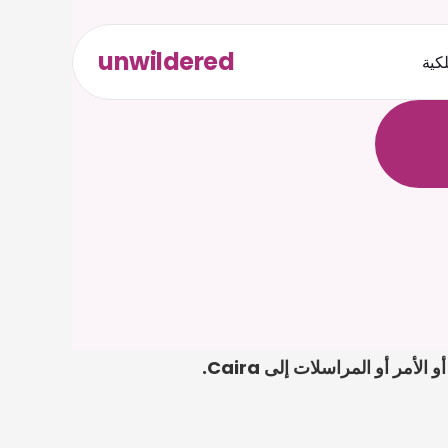
unwildered
لكية
ث
د
ح
ت
.
ة
ل
ص
إذا كانت مسألة دخول المالك الصيني إلى العقار دون موافقة أمامك، فابدأ بتحميل الإشعار أو الاتفاق أو الأمر أو المراسلات إلى Caira. 