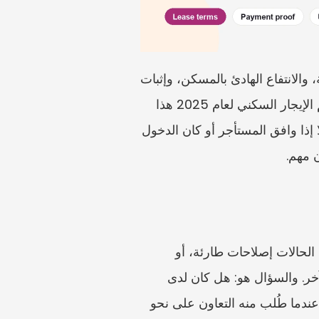
إن دخول المالك إلى المنزل المستأجر دون موافقة ليس مجرد أمر محرج. فقد يؤثر في الخصوصية، والانتفاع الهادئ بالمسكن، وإثبات 
فقدان الممتلكات، والإصلاحات، وخصومات التأمين، والضغط على المستأجر للمغادرة. ويمنح تنظيم الإيجار السكني لعام 2025 هذا 
الموضوع نقطة مرجعية رسمية واضحة: يجب ألا يدخل المالك إلى المسكن المؤجر دون تفويض، إلا إذا وافق المستأجر أو كان الدخول 
 مهم.
لا ينبغي لمقال قوي حول هذه المسألة أن يقول إن المالك لا يمكنه الدخول مطلقًا. فقد تشمل بعض الحالات إصلاحات طارئة، أو 
مخاطر تتعلق بالسلامة، أو تفتيشًا مشروعًا، أو دخولًا متفقًا عليه في عقد الإيجار، أو أساسًا قانونيًا آخر. والسؤال هو: هل كان لدى 
المالك موافقة أو سبب قانوني، وهل كان الإشعار معقولًا، وماذا حدث فعليًا، وهل تعاون المستأجر عندما طُلب منه التعاون على نحو 