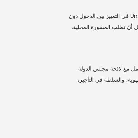
ارفع عقد الإيجار، وبند الدخول، والرسائل، والصور، والتسلسل الزمني. يمكن أن يساعد Unwildered في التمييز بين الدخول دون 
بل أن تطلب المشورة المحلية.
المرجع الرسمي المفيد هنا ليس متوسط الإيجار الوطني؛ بل إطار الإيجار السكني لعام 2025. وتعامل مع لائحة مجلس الدولة 
ونموذج عقد الإيجار الصادر عن SAMR بوصفهما إشارات على جودة المستندات: يجب أن تتطابق الهوية، والسلطة في التأجير، 