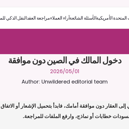
 المتحدة الأمريكية
الأسئلة الشائعة
آراء العملاء
مراجعة العقد
النقل الذكي للم
ر
ث
ك
أ
د
و
د
ر
ى
ل
ع
ل
و
ص
ح
ل
ل
ت
ا
د
ن
ت
س
م
ل
ا
ع
ف
ر
ا
.
7
/
4
2
a
r
i
a
C
ع
م
ن
ا
م
ت
ئ
ا
ة
ق
ا
ط
ب
ل
ة
ج
ا
ح
ا
ل
-
ة
ي
ن
ا
ج
م
ة
ب
ر
ج
ت
دخول المالك في الصين دون موافقة
01‏/05‏/2026
Author: Unwildered editorial team
ودات خطابات أو نماذج، وارفع الملفات للمراجعة.