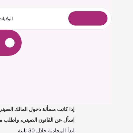
الولايات
ل
و
خ
د
ل
ا
ل
ي
ج
س
ت
اسأل عن القانون الصيني، واطلب مس
ابدأ المحادثة خلال 30 ثانية