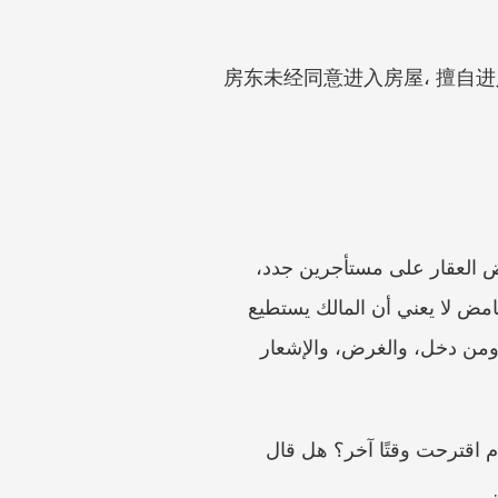
房东未经同意进入房屋، 擅自进入租赁住房، 租客隐私، 维修通知،
اقرأ البنود المتعلقة بالتفتيش، والإصلاحات، والزيارات الإدارية، والدخول في حالات الطوارئ، وعرض العقار على مستأجرين جدد، 
والمفاتيح. قد يسمح عقد الإيجار للمالك بالدخول بعد إشعار مسبق للإصلاح أو التفتيش. لكن البند الغامض لا يعني أن المالك يستطيع 
الدخول والخروج في أي ساعة دون إخطارك. احفظ البند وقارنه بالزيارة الفعلية: التاريخ، والوقت، ومن دخل، والغرض، والإشعار 
الرسائل مهمة. هل طلب المالك الإذن أولًا؟ هل وافقت على وقت محدد؟ هل رفضت كل دخول، أم اقترحت وقتًا آخر؟ هل قال 