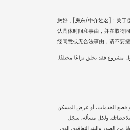
您好，[房东/中介姓名]：关
认具体时间和事由，并在取得
经同意或无合法事由，请不要擅
إذا كانت هناك حاجة حقيقية إلى الإصلاح، فاعرض أوقاتًا معقولة. أما المستأجر الذي يرفض كل دخول مشروع فقد يخلق نزاعًا مختلفًا. 
غالبًا ما يظهر دخول المالك مع ضغوط أخرى: زيادة مفاجئة في الإيجار، أو تهديدات بشأن التأمين، أو قطع الخدمات، أو عرض المسكن 
على غرباء، أو فرض المغادرة المبكرة، أو الادعاء بوجود أضرار. احتفظ بهذه المسائل منفصلة في ملاحظاتك. ولكل مسألة، سجّل 
التاريخ، والمطالبة، والدليل، والنتيجة المطلوبة. إذا دخل المالك لتصوير أضرار مزعومة، فاطلب نسخًا من الصور والبند التعاقدي الذي 