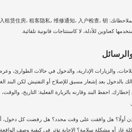
ومن المصطلحات الصينية المفيدة لملاحظاتك:  入户检查، 钥
والرسائل
شكلة غاز أو مشكلة سلامة؟ الإجابة تؤثر في كيفية وصف الواقعة.