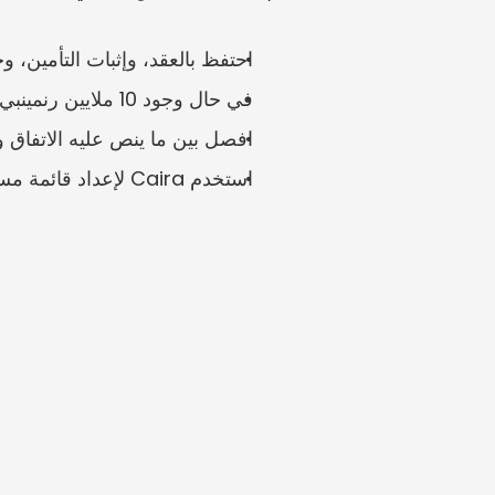
احتفظ بالعقد، وإثبات التأمين، 
في حال وجود 10 ملايين رنمينبي من الإيجار أو الإصلاحات أو خطر فقدان التأمين، قد تكون حتى الأدلة الناقصة الصغيرة مهمة.
افصل بين ما ينص عليه الاتفاق وم
استخدم Caira لإعداد قائمة مستندات جاهزة للمالك أو المستأجر أو الهيئة القضائية.