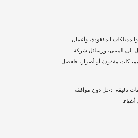
إذا اكتشفت الدخول بعد وقوعه، فدوّن التسلسل الزمني فورًا. صوّر الأشياء المبعثرة، وحالة الباب، والممتلكات المفقودة، وأعمال 
الإصلاح الجديدة، أو فصل الخدمات، أو الإشعارات التي تُركت داخل المسكن. احفظ سجلات الدخول إلى المبنى، ورسائل شركة 
التوصيل، وسجلات كاميرات المراقبة حيثما كان ذلك متاحًا قانونًا، وأسماء الشهود. وإذا كانت هناك ممتلكات مفقودة أو أضرار، فافصل 
لا تبالغ. إن قولك إن المالك سرق شيئًا بينما لا تعلم إلا أن شخصًا دخل قد يضعف ملفك. استخدم كلمات دقيقة: دخل دون موافقة 
أشياء.