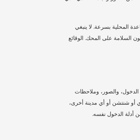
إذا وُجد عنف أو تهديدات أو تغيير للأقفال أو ممتلكات مفقودة أو خطر سلامة فوري، فاطلب المساعدة المحلية بسرعة. لا ينبغي 
للمقال أن يعد بأن كل دخول يشكل قضية جنائية، ولا أن يثني عن طلب المساعدة العاجلة عندما تكون السلامة على المحك. الوقائع 
أحضر عقد الإيجار، وهوية المالك أو الوكيل، وبند الدخول، وبند الإصلاح، وسجل المحادثات، وتواريخ الدخول، والصور، وملاحظات 
الشهود، وسجلات المبنى، وأي رسائل بشأن التأمين أو الإنهاء تلت ذلك. إذا كنت في بكين أو شنغهاي أو شنتشن أو أي مدينة أخرى، 
عن أدلة الدخول نفسه.