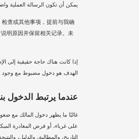
يمكن أن تكون الرسالة العملية وا
修、检查或其他事项，提前与我确
时说明原因并保留相关记录。未
الهدف هو دخول مضبوط مع وجود 
عندما يرتبط الدخول ب