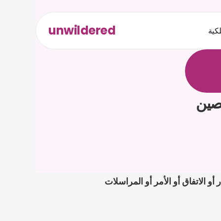
unwildered
لكية
ث
د
ح
ت
.
ة
ل
ص
لصين
إذا كانت مسألة الصين المتعلقة بعدم دفع المكافأة أو العمولة العمالية على مكتبك، فابدأ برفع الإشعار أو الاتفاق أو الأمر أو المراسلات 