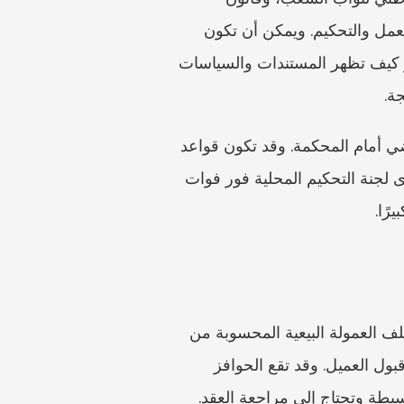
الوساطة والتحكيم في منازعات العمل المنشور عبر القنوات الرسمية. وهذان هما الأساس لإطار العمل والتحكيم. ويمكن أن تكون 
China Judgments Online وقاعدة بيانات قضايا محكمة الشعب مصادر بحث عملية لأنها تُظهر كيف تظهر المستندات والسياسات 
ة.
في كثير من منازعات العمل، يكون التحكيم العمالي هو المنتدى الرسمي الأول الإلزامي قبل التقاضي أمام المحكمة. وقد تكون قواعد 
التوقيت صارمة، لذا ينبغي للموظف التحقق من أحكام التقادم النظامية ومتطلبات تقديم الطلب لدى لجنة التحكيم المحلية فور فوات 
رًا.
تختلف التسميات. فالراتب الثالث عشر غير التلقائي يختلف عن المكافأة السنوية التقديرية. وقد تختلف العمولة البيعية المحسوبة من 
العقود الموقعة عن العمولة المرتبطة بتحصيل النقد أو إصدار الفاتورة أو هامش الربح الإجمالي أو قبول العميل. وقد تقع الحوافز 
سيطة وتحتاج إلى مراجعة العقد.