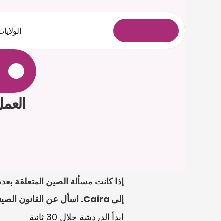
الولايات
ل
و
خ
د
ل
ا
ل
ي
ج
س
ت
العمل
إلى Caira. اسأل عن القانون الصيني، وصُغ خطابات أو نماذج، وارفع الملفات للمراجعة.
ابدأ الدردشة خلال 30 ثانية