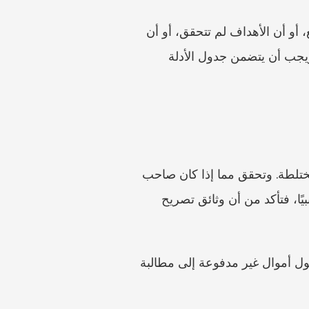
استعد أيضًا لدفوع صاحب العمل. فقد يجادلون بأن الخطة اشترطت استمرار العمل في تاريخ الدفع، أو أن الأهداف لم تتحقق، أو أن 
الإيراد أُعيد، أو أن الموظف أخلّ بواجبات التسليم، أو أن الدفع كان حافزًا إداريًا خارج عقد العمل. ويجب أن يتضمن جدول الأدلة 
اطلب من Caira أو Caira مراجعة ما إذا كانت المطالبة عمالية أو عقدًا مدنيًا أو خطة أسهم أو مختلطة. وتحقق مما إذا كان صاحب 
العمل قد أصدر مستند تسوية نهائية يتضمن صياغة تنازل قبل توقيع أي شيء. وإذا كان الموظف أجنبيًا، فتأكد من أن وثائق تصريح 
لا يمكن لأي مقال أن يعد بأن المكافأة أو العمولة ستُمنح. والهدف الواقعي هو تحويل نزاع غامض حول أموال غير مدفوعة إلى مطالبة 