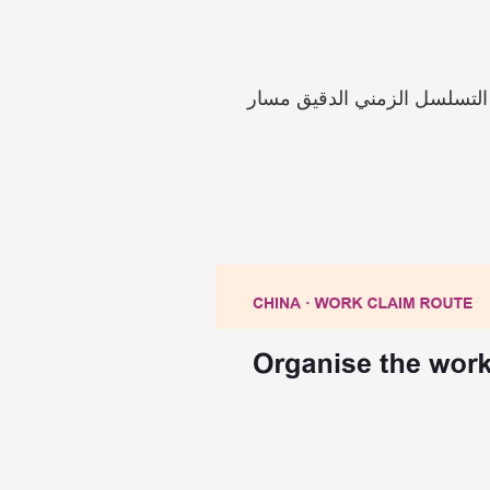
في حال كانت الأجور أو المكافآت أو مكافأة نهاية الخدمة بقيمة 10 ملايين يوان صيني، فقد يغيّر التسلسل الزمني الدقيق مسار 