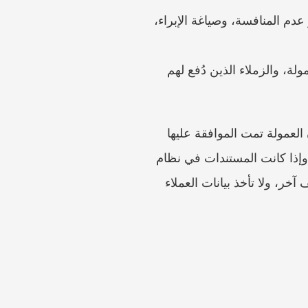
ملف الخروج: إشعار الاستقالة أو الفصل، ومستندات التسليم، وخطاب التسوية النهائية، وإشعار عدم المنافسة، وصياغة الإبراء، 
الشهود والسياق: أسماء المديرين الذين وافقوا على الأهداف، وموظفي المالية الذين حسبوا العمولة، والزملاء الذين دُفع لهم 
احتفظ بالأصول الأصلية أو لقطات الشاشة الكاملة. فلقطة شاشة مقتطعة لرسالة دردشة تقول إن العمولة تمت الموافقة عليها 
أضعف من المحادثة الكاملة التي تُظهر من تحدث، ومتى، وأي عميل أو فترة كان موضوع النقاش. وإذا كانت المستندات في نظام 
صاحب العمل، فقم بتصديرها بشكل مشروع ما دام الوصول متاحًا. لا تستخدم تسجيل دخول موظف آخر، ولا تأخذ بيانات العملاء 