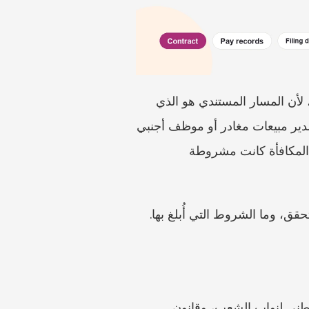
غالبًا ما تُحسم منازعات المكافآت والعمولات غير المدفوعة في الصين قبل جلسة التحكيم العمالي، لأن المسار المستندي هو الذي 
يحدد ما إذا كان الدفع يبدو تعاقديًا أو قائمًا على السياسة أو تقديريًا أو غير مستحق بعد. وقد يعتقد مدير مبيعات مغادر أو موظف أجنبي 
أو مدير تنفيذي أن الشركة تحجب المال لأن العلاقة انتهت بشكل سيئ. وقد يرد صاحب العمل بأن المكافأة كانت مشروطة 
قق، وما الشروط التي أُبلغ بها.
المصادر القانونية الرسمية في المدخل هي قانون عقد العمل في قاعدة بيانات قوانين المجلس الوطني لنواب الشعب، وقانون 