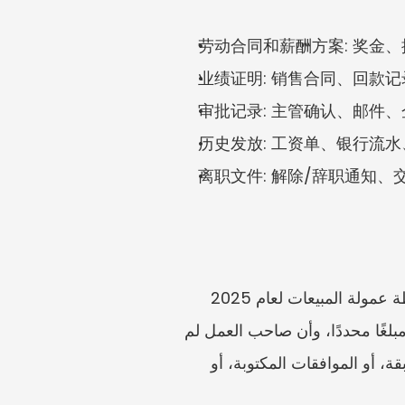
劳动合同和薪酬方案: 奖金
业绩证明: 销售合同、回款
审批记录: 主管确认、邮件
历史发放: 工资单、银行流
离职文件: 解除/辞职通知
تفصل المطالبة المقنعة بين الوقائع والاستنتاجات. فبدلًا من القول إن الشركة خدعتني، اذكر أن خطة عمولة المبيعات لعام 2025 
وعدت بنسبة محددة بعد سداد العميل، وأن العميل سدد في تاريخ محدد، وأن فريق المالية حسب مبلغًا محددًا، وأن صاحب العمل لم 
يدفعه. وإذا كان الدفع تقديريًا، فاشرح لماذا ربما استُخدمت السلطة التقديرية عمليًا: السنوات السابقة، أو الموافقات المكتوبة، أو 