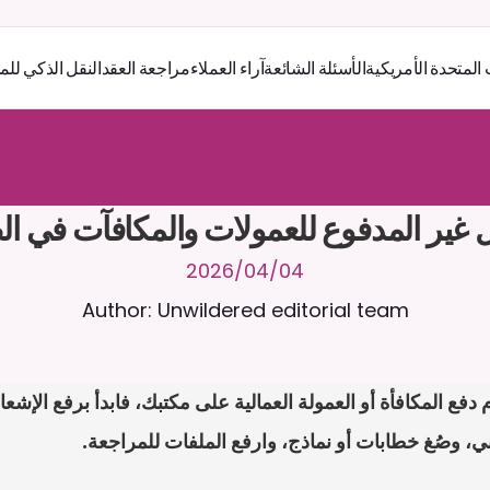
 المتحدة الأمريكية
الأسئلة الشائعة
آراء العملاء
مراجعة العقد
النقل الذكي للم
ر
ث
ك
أ
د
و
د
ر
ى
ل
ع
ل
و
ص
ح
ل
ل
ت
ا
د
ن
ت
س
م
ل
ا
ع
ف
ر
ا
.
7
/
4
2
a
r
i
a
C
ع
م
ن
ا
م
ت
ئ
ا
ة
ق
ا
ط
ب
ل
ة
ج
ا
ح
ا
ل
-
ة
ي
ن
ا
ج
م
ة
ب
ر
ج
ت
 غير المدفوع للعمولات والمكافآت في ا
04‏/04‏/2026
Author: Unwildered editorial team