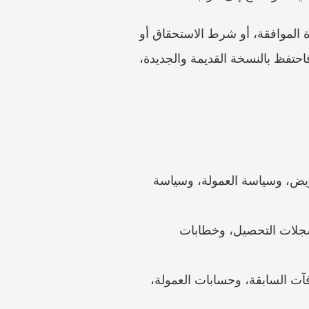
أنشئ خريطة للدفع. ولكل مبلغ محل نزاع، اكتب اسم الخطة، والفترة، والمعادلة، والهدف، وخطوة الموافقة، أو شرط الاستحقاق أو 
الاستمرار في العمل، والمستند الذي يثبت ذلك. وإذا غيّر صاحب العمل الخطة في منتصف السنة، فاحتفظ بالنسخة القديمة والجديدة، 
مستندات العمل: عقد العمل، وخطاب العرض، والوصف الوظيفي، ودليل الموظف، وخطة التعويض، وسياسة العمولة، وسياسة 
إثبات الأداء: تقارير المبيعات، وتصديرات CRM، وعقود العملاء، وسجلات التسليم، والفواتير، وسجلات التحصيل، وخطابات 
سجل الدفع: كشوف الرواتب، والسجلات المصرفية، وسجلات حجز الضريبة، ومدفوعات المكافآت السابقة، وحسابات العمولة، 