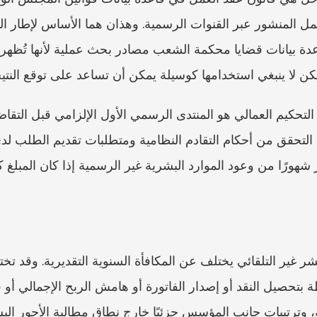
 لكن لا ينبغي استخدامها كوسيلة يمكن أن تساعد على توقع النتيج
ر شهورًا من وعود الموارد البشرية غير الرسمية إذا كان المبلغ كبي
، وترتيبات جانب المؤسس جزئيًا خارج نطاق مطالبة الأجور الب