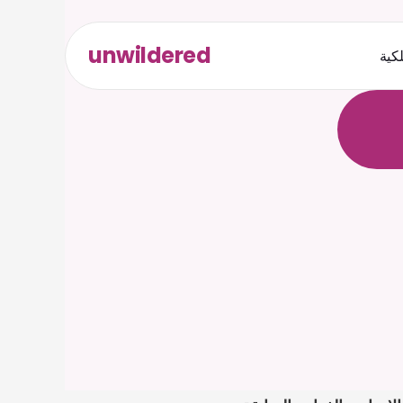
unwildered
لكية
ث
د
ح
ت
.
ة
ل
ص