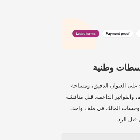
نزاعات الإيجار ورسوم الخدمات في ألمانيا محلية للغاية. قد تعتمد مشكلة إيجار في برلين أو ميونخ على العنوان الدقيق، ومساحة 
السكن Wohnfläche، وصياغة عقد الإيجار، وخطاب زيادة الإيجار، وبيانات المقارنة، وفترة الفوترة، والفواتير الداعمة. قبل مناقشة 
القانون، ضع خطاب الإيجار، وعقد الإيجار، والإيجار القديم، والإيجار الجديد، وبيان تكاليف التشغيل، وحساب المالك في ملف واحد. 