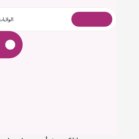
الولايات
ل
و
خ
د
ل
ا
ل
ي
ج
س
ت