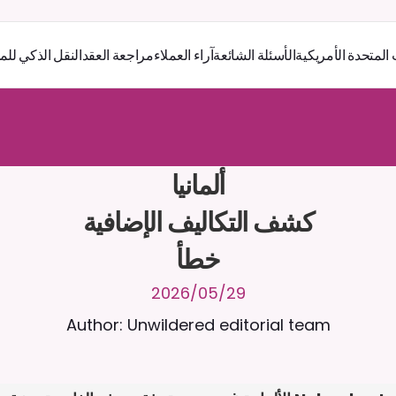
 المتحدة الأمريكية
الأسئلة الشائعة
آراء العملاء
مراجعة العقد
النقل الذكي للم
ر
ث
ك
أ
د
و
د
ر
ى
ل
ع
ل
و
ص
ح
ل
ل
ت
ا
د
ن
ت
س
م
ل
ا
ع
ف
ر
ا
.
7
/
4
2
a
r
i
a
C
ع
م
ن
ا
م
ت
ئ
ا
ة
ق
ا
ط
ب
ل
ة
ج
ا
ح
ا
ل
-
ة
ي
ن
ا
ج
م
ة
ب
ر
ج
ت
خطأ
29‏/05‏/2026
Author: Unwildered editorial team