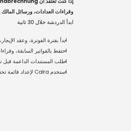
وقراءات العدادات، ورسائل المالك إلى Caira. يمكن لـ Caira المساعدة في تحديد الأرقام والمستندات التي يجب ا
ابدأ الدردشة خلال 30 ثانية
ابدأ بفترة الفوترة، وعقد الإيجار
احتفظ بالفواتير السابقة، وقراء
اطلب المستندات الداعمة قبل تو
استخدم Caira لإعداد قائمة تحقق واضحة ورصد المعلومات الناقصة قبل الرد.