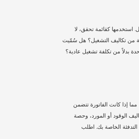
المادة 2 من Betriebskostenverordnung هي المرجع الرئيسي الرسمي لفئات تكاليف التشغيل. استخدمها كقائمة تحقق، لا 
كسبب لنسخ النص القانوني في بريد إلكتروني غاضب. أسئلة المراجعة النموذجية هي: هل هذه الفئة من تكاليف التشغيل؟ هل سُمّيت 
بوضوح؟ هل هي مدرجة بالفعل في مكان آخر؟ هل تبدو كتكلفة إدارة أو إصلاح أو تحسين لمرة واحدة بدلاً من تكلفة تشغيل عادية؟ 
تكتسب Heizkostenverordnung أهمية عندما يتم توزيع تكاليف التدفئة أو المياه الساخنة. تحقق مما إذا كانت الفاتورة تتضمن 
قراءات الاستهلاك، وأرقام العدادات، وتواريخ القراءة، والحصص الأساسية وحصص الاستهلاك، وتكاليف الوقود أو المورد، وحصة 
شقتك. إذا تغيّرت العدادات أو المورد أو شركة الفوترة في المبنى، فاطلب تفسيراً. لا تخترع معادلة التدفئة الخاصة بك. اطلب 