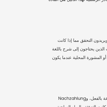
هذا الدليل مخصص للمستأجرين في ألمانيا الذين تلقوا تسوية سنوية لتكاليف التشغيل أو المرافق ويريدون التحقق مما إذا كانت 
مفهومة قبل الدفع أو الاعتراض أو طلب Belegeinsicht. وهو مفيد بشكل خاص للمقيمين الأجانب الذين يحتاجون إلى شرح باللغة 
الإنجليزية لكن يجب أن يكتبوا إلى المالك بالألمانية. وهو ليس بديلاً عن جمعية مستأجرين أو Caira أو المشورة المحلية عندما يكون 
ابدأ بتسمية Abrechnungszeitraum، وتاريخ استلامك للتسوية، وVorauszahlungen المدفوعة بالفعل، وNachzahlung 
المطلوبة، وأي Guthaben تم قيده. ثم حدّد تكاليف المبنى، وحصة شقتك، ومفتاح التوزيع، وما إذا كانت التدفئة والمياه الساخنة 