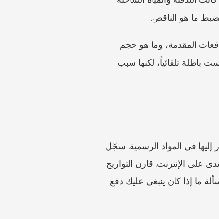
ضبط ما هو الناقص.
احتفظ بعقد الإيجار بجانب الفاتورة. قد يوضح العقد تكاليف التشغيل المتفق عليها، وكيفية هيكلة الدفعات المقدمة، وما هو حجم 
الشقة أو طريقة التوزيع المستخدمة. قارن الفاتورة الحالية بالعام السابق إن وُجد. الزيادة الكبيرة ليست باطلة تلقائياً، لكنها سبب 
المادة 556 من BGB هي المرجع الرئيسي الرسمي لإطار التسوية السنوية وفترة الاعتراض المشار إليها في المواد الرسمية. سجّل 
فترة المحاسبة وتاريخ وصول التسوية إليك. إذا ظهر طلب من المالك متأخراً، فلا تخمّن الأثر من منتدى على الإنترنت. قارن التواريخ 
بالنص القانوني، وإذا لزم الأمر، احصل على مشورة. وتذكّر أيضاً أن مهلة الاعتراض منفصلة عن مسألة ما إذا كان ينبغي عليك دفع 