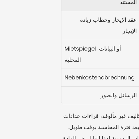
المستند
عقد الإيجار وخطاب زيادة 
الإيجار
Mietspiegel أو البيانات 
المحلية
Nebenkostenabrechnung
الرسائل والصور
قد تبدو Nebenkostenabrechnung الألمانية غير صحيحة لأسباب عديدة: زيادة مفاجئة، فئات تكاليف غير مألوفة، قراءات عدادات 
مفقودة، مفتاح توزيع غير واضح، تكاليف تدفئة لا تتوافق مع الاستهلاك، أو مطالبة من المالك تصل بعد فترة المحاسبة بوقت طويل. 
الرد الأول المفيد ليس الذعر ولا رفض كل شيء. بل تحويل الفاتورة إلى ملف مراجعة منظم. المصادر الرسمية لهذا الدليل هي المادة 