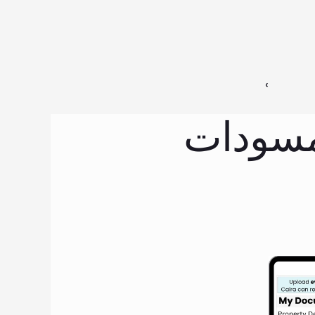
‹ 
 مسودات