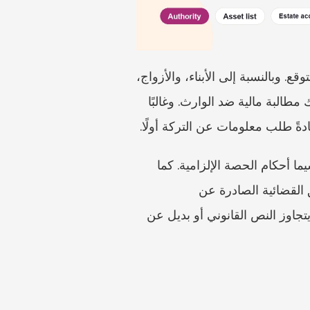
غالبًا ما يبدأ نزاع Pflichtteil الألماني بخبر صعب: فالوصية لا تترك لك شيئًا، أو أقل بكثير مما كنت تتوقع. وبالنسبة إلى الأبناء، والأزواج، 
وأحيانًا الوالدين، يكون السؤال الفوري هو ما إذا كانت حقوق الحصة الإلزامية الألمانية تنشئ مع ذلك مطالبة مالية ضد الوارث. وغالبًا 
ادةً طلب معلومات عن التركة أولًا.
المرجع القانوني الأساسي هو Bürgerliches Gesetzbuch على Gesetze im Internet، ولا سيما أحكام الحصة الإلزامية. كما 
تقدم إرشادات BMJ بشأن الميراث نظرة عامة مفيدة على الإطار الأوسع للتركات. وتُظهر السوابق القضائية الصادرة عن 
Bundesgerichtshof مدى التقنية التي قد تبلغها هذه النزاعات. تعامل معها كمثال — لا كاختصار يتجاوز النص القانوني أو بديل عن 