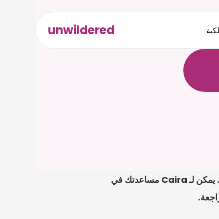
unwildered
لكية
ث
د
ح
ت
.
ة
ل
ص
في germany pflichtteil geltend machen، تكون أقوى خطوة أولى عادةً هي ملف واضح. يمكن لـ Caira مساعدتك في 
اجعة.