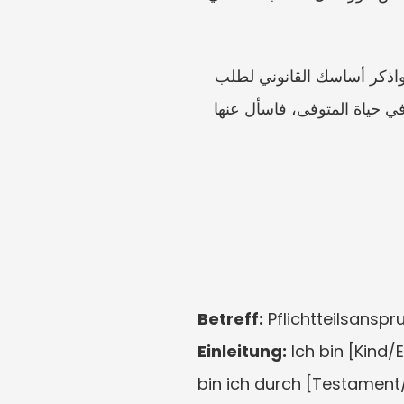
ابدأ رسالتك الأولى بتحديد صلتك بالمتوفى، وتاريخ الوفاة، والوصية أو مستندات الإرث التي تلقيتها. واذكر أساسك القانوني لطلب 
المعلومات. لا تتهم الوارث بالسرقة أو الإخفاء ما لم تكن لديك أدلة. وإذا كنت تشك في هبات تمت في حياة المتوفى، فاسأل عنها 
Betreff:
 Pflichtteilsans
Einleitung:
 Ich bin [Kind
bin ich durch [Testament/