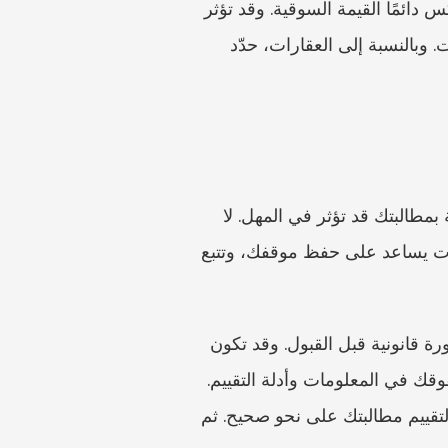
هل تتعامل مع تركات أصحاب الأعمال؟ اسأل مبكرًا عن كيفية تقييم الأصول. فالقائمة المالية لا تعكس دائمًا القيمة السوقية. وقد تؤثر 
الحصص الأقلية، والشركات العائلية، والعقارات داخل الشركة، ونزاعات المساهمين في المفاوضات. وبالنسبة إلى العقارات، حدّد 
قد تكون مدد التقادم حاسمة، ومعرفة متى علمت بالوفاة، وبالحرمان من الإرث، وبالوقائع المتعلقة بمطالبتك قد تؤثر في المهل. لا 
تدع النقاشات تمتد لسنوات بينما يقول الآخرون إن التركة «قيد التسوية». فالطلب المهذب للمعلومات يساعد على حفظ موقفك، وتتبع 
إذا رفض الوارث، أو قدّم قائمة أصول مبهمة فقط، أو عرض مبلغًا مقطوعًا دون جرد، فاطلب مشورة قانونية قبل القبول. وقد تكون 
التسوية منطقية. ومع ذلك، قارن دائمًا أي عرض بما قد تتعلمه — وما قد تطالب به — باستخدام حقوقك في المعلومات وأدلة التقييم. 
فالهدف ليس فرض التقاضي في كل قضية Pflichtteil. بل الإصرار على قدر كافٍ من المعلومات لتقييم مطالبتك على نحو صحيح. ثم 