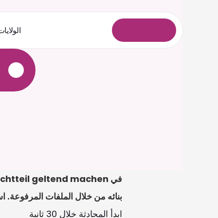
الولايات
ل
و
خ
د
ل
ا
ل
ي
ج
س
ت
بنائه من خلال الملفات المرفوعة. اس
ابدأ المحادثة خلال 30 ثانية