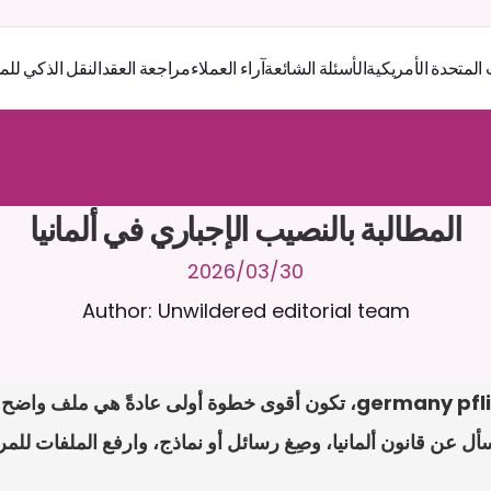
 المتحدة الأمريكية
الأسئلة الشائعة
آراء العملاء
مراجعة العقد
النقل الذكي للم
ر
ث
ك
أ
د
و
د
ر
ى
ل
ع
ل
و
ص
ح
ل
ل
ت
ا
د
ن
ت
س
م
ل
ا
ع
ف
ر
ا
.
7
/
4
2
a
r
i
a
C
ع
م
ن
ا
م
ت
ئ
ا
ة
ق
ا
ط
ب
ل
ة
ج
ا
ح
ا
ل
-
ة
ي
ن
ا
ج
م
ة
ب
ر
ج
ت
المطالبة بالنصيب الإجباري في ألمانيا
30‏/03‏/2026
Author: Unwildered editorial team
أل عن قانون ألمانيا، وصِغ رسائل أو نماذج، وارفع الملفات للمر