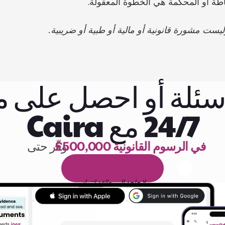
اطة أو المحكمة هي الخطوة المعقولة.
يست مشورة قانونية أو مالية أو طبية أو ضريبية.
سئلة أو احصل على
24/7 مع Caira
£500,000 في الرسوم القانونية
وفّر حتى 
1,000 ساعة من القراءة
ا
م
و
ي
4
1
ة
د
م
ل
ة
ي
ن
ا
ج
م
ة
ي
ب
ي
ر
ج
ت
ة
خ
س
ن
لا حاجة إلى بطاقة ائتمان