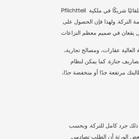
Pflichtteil هي عادةً مطالبة مالية. وليست حقًا في أخذ أصول معينة من التركة. فالإقصاء من الإرث لا يجعلك تلقائيًا شريكًا في ملكية 
المنزل أو حصص الشركة أو الحساب البنكي. بل تستند مطالبتك إلى الحصة الإرثية القانونية وقيمة التركة. ولهذا فإن الحصول على 
تجنب حساب المطالبة اعتمادًا على تقديرات عائلية تقريبية. فقد تشمل التركات الألمانية ذات القيمة العالية عقارات، ومصالح تجارية، 
وقروض المساهمين، وتأمينات على الحياة، وحسابات أجنبية، وهبات، وديونًا، والتزامات ضريبية، ومصاريف جنازة. كما يمكن لنظام 
الملكية الزوجية أن يؤثر في ما يُحتسب كأساس للميراث. وإذا تجاهلت هذه العوامل، فقد تكون مطالبتك مرتفعة جدًا أو منخفضة جدًا، 
يمنح القانون الألماني صاحب الحق في Pflichtteil الحق في طلب المعلومات من الوارث، بما في ذلك جرد كامل للتركة. وبحسب 
الوقائع، قد يشمل هذا الطلب المستندات الداعمة، وتقييمات الأصول، وحتى جردًا موثقًا. وقد يرى بعض الورثة أن الطلب تصادمي. 