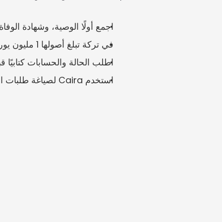
اجمع أولًا الوصية، وشهادة الوفا
في تركة تبلغ أصولها 1 مليون يورو، قد تؤدي السجلات البنكية أو سجلات الشركات أو السجلات الأجنبية الناقصة إلى تأخير التوزيع.
اطلب الحالة والحسابات كتابيًا ق
استخدم Caira لصياغة طلبات المستندات من المستفيد أو المنفذ أو حائز الأصول.