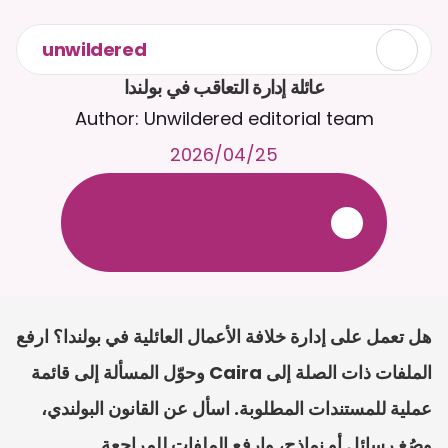
unwildered
عائلة إدارة التعاقب في بولندا
Author: Unwildered editorial team
25‏/04‏/2026
ع
ف
ر
ا
.
7
/
4
2
a
r
i
a
C
ع
م
ث
د
ح
ت
د
و
د
ر
ى
ل
ع
ل
و
ص
ح
ل
ل
ت
ا
د
ن
ت
س
م
ل
ا
ا
ل
-
ة
ي
ن
ا
ج
م
ة
ب
ر
ج
ت
.
ة
ل
ص
ر
ث
ك
أ
ن
ا
م
ت
ئ
ا
ة
ق
ا
ط
ب
ل
ة
ج
ا
ح
هل تعمل على إدارة خلافة الأعمال العائلية في بولندا؟ ارفع 
الملفات ذات الصلة إلى Caira وحوّل المسألة إلى قائمة 
عملية للمستندات المطلوبة. اسأل عن القانون البولندي، 
وصُغ رسائل أو نماذج، وارفع الملفات للمراجعة.