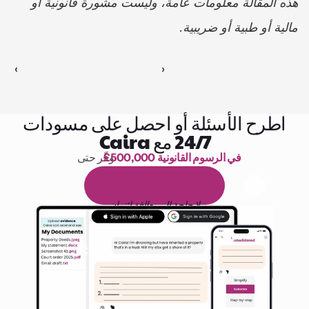
هذه المقالة معلومات عامة، وليست مشورة قانونية أو 
مالية أو طبية أو ضريبية.
‹ 
 ›
اطرح الأسئلة أو احصل على مسودات
24/7 مع Caira
£500,000 في الرسوم القانونية
وفّر حتى 
1,000 ساعة من القراءة
ا
م
و
ي
4
1
ة
د
م
ل
ة
ي
ن
ا
ج
م
ة
ي
ب
ي
ر
ج
ت
ة
خ
س
ن
لا حاجة إلى بطاقة ائتمان