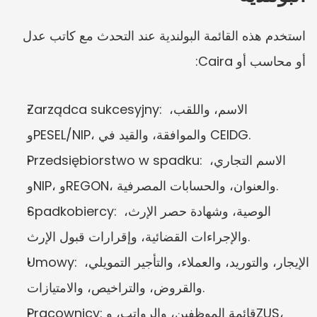
استخدم هذه القائمة البولندية عند التحدث مع كاتب عدل 
أو محاسب أو Caira:
Zarządca sukcesyjny: الاسم، واللقب، 
وPESEL/NIP، والموافقة، والقيد في CEIDG.
Przedsiębiorstwo w spadku: الاسم التجاري، 
وNIP، وREGON، والعنوان، والحسابات المصرفية.
Spadkobiercy: الوصية، وشهادة حصر الإرث، 
والإجراءات القضائية، وإقرارات قبول الإرث.
Umowy: الإيجار، والتوريد، والعملاء، والتأجير التمويلي، 
والقروض، والتراخيص، والامتيازات.
Pracownicy: قائمة الموظفين، والرواتب، وZUS، 