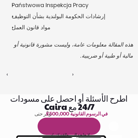
Państwowa Inspekcja Pracy
إرشادات الحكومة البولندية بشأن التوظيف
مواد قانون العمل
هذه المقالة معلومات عامة، وليست مشورة قانونية أو 
مالية أو طبية أو ضريبية.
‹ 
 ›
اطرح الأسئلة أو احصل على مسودات
24/7 مع Caira
£500,000 في الرسوم القانونية
وفّر حتى 
1,000 ساعة من القراءة
ا
م
و
ي
4
1
ة
د
م
ل
ة
ي
ن
ا
ج
م
ة
ي
ب
ي
ر
ج
ت
ة
خ
س
ن
لا حاجة إلى بطاقة ائتمان