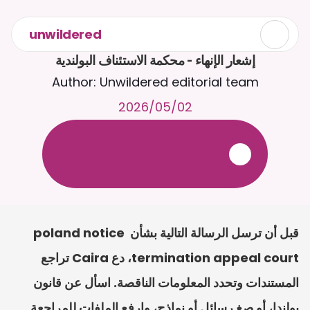
unwildered
إشعار الإنهاء - محكمة الاستئناف البولندية
Author: Unwildered editorial team
02‏/05‏/2026
ع
ف
ر
ا
.
7
/
4
2
a
r
i
a
C
ع
م
ث
د
ح
ت
د
و
د
ر
ى
ل
ع
ل
و
ص
ح
ل
ل
ت
ا
د
ن
ت
س
م
ل
ا
ا
ل
-
ة
ي
ن
ا
ج
م
ة
ب
ر
ج
ت
.
ة
ل
ص
ر
ث
ك
أ
ن
ا
م
ت
ئ
ا
ة
ق
ا
ط
ب
ل
ة
ج
ا
ح
قبل أن ترسل الرسالة التالية بشأن poland notice 
termination appeal court، دع Caira تراجع 
المستندات وتحدد المعلومات الناقصة. اسأل عن قانون 
بولندا، أو صِغ رسائل أو نماذج، وارفع الملفات للمراجعة.