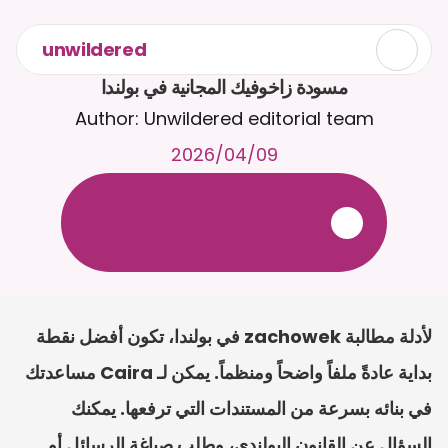
unwildered
مسودة زاخوفيك المجانية في بولندا
Author: Unwildered editorial team
09‏/04‏/2026
ع
ف
ر
ا
.
7
/
4
2
a
r
i
a
C
ع
م
ث
د
ح
ت
د
و
د
ر
ى
ل
ع
ل
و
ص
ح
ل
ل
ت
ا
د
ن
ت
س
م
ل
ا
ا
ل
-
ة
ي
ن
ا
ج
م
ة
ب
ر
ج
ت
.
ة
ل
ص
ر
ث
ك
أ
ن
ا
م
ت
ئ
ا
ة
ق
ا
ط
ب
ل
ة
ج
ا
ح
لأدلة مطالبة zachowek في بولندا، تكون أفضل نقطة 
بداية عادةً ملفاً واضحاً ومنظماً. يمكن لـ Caira مساعدتك 
في بنائه بسرعة من المستندات التي ترفعها. يمكنك 
السؤال عن القانون البولندي، وطلب صياغة الرسائل أو 