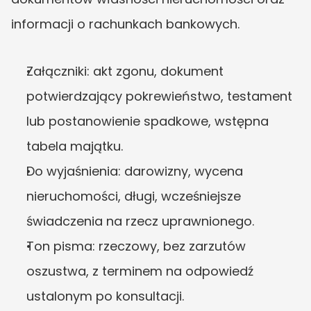
informacji o rachunkach bankowych.
Załączniki: akt zgonu, dokument 
potwierdzający pokrewieństwo, testament 
lub postanowienie spadkowe, wstępna 
tabela majątku.
Do wyjaśnienia: darowizny, wycena 
nieruchomości, długi, wcześniejsze 
świadczenia na rzecz uprawnionego.
Ton pisma: rzeczowy, bez zarzutów 
oszustwa, z terminem na odpowiedź 
ustalonym po konsultacji.