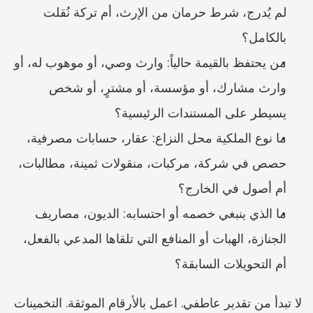
لم يُدرج، شرط حرمان من الإرث، أم تركة نُقلت 
بالكامل؟
من يحتفظ بالقيمة حالياً: وارث وصي، أو موهوب له، أو 
وارث مشارك، أو مؤسسة، أو مشترٍ، أو شخص 
يسيطر على المستندات الرئيسية؟
ما نوع الملكية محل النزاع: عقار، حسابات مصرفية، 
حصص في شركة، مركبات، منقولات ثمينة، مطالبات، 
أم أصول في الخارج؟
ما الذي ينبغي خصمه أو احتسابه: الديون، مصاريف 
الجنازة، الهبات أو المنافع التي تلقاها المدعي بالفعل، 
أم التحويلات السابقة؟
لا تبدأ من تقدير عاطفي. اعمل بالأرقام الموثقة. التخمينات 