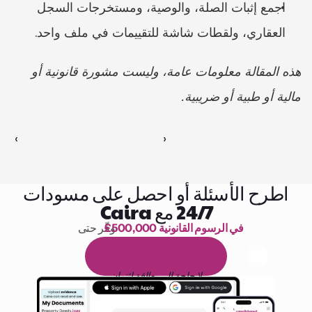
اجمع إثبات الصلة، والوصية، ومستخرجات السجل 
العقاري، ولقطات شاشة للتقييمات في ملف واحد.
هذه المقالة معلومات عامة، وليست مشورة قانونية أو 
مالية أو طبية أو ضريبية.
‹ 
 ›
اطرح الأسئلة أو احصل على مسودات
24/7 مع Caira
£500,000 في الرسوم القانونية
وفّر حتى 
1,000 ساعة من القراءة
ا
م
و
ي
4
1
ة
د
م
ل
ة
ي
ن
ا
ج
م
ة
ي
ب
ي
ر
ج
ت
ة
خ
س
ن
لا حاجة إلى بطاقة ائتمان