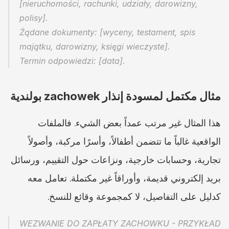
[nieruchomości, rachunki, udziały, darowizny, 
polisy].
Żądane dokumenty: [wyceny, testament, spis 
majątku, darowizny, księgi wieczyste].
Termin odpowiedzi: [data].
مثال مكتمل لمسودة إنذار zachowek بولندية
هذا المثال غير مرتب عمداً بعض الشيء. فالملفات 
الواقعية غالباً ما تتضمن أطفالاً، وأسرًا مركبة، وأصولاً 
تجارية، وحسابات خارجية، ونزاعات حول التقييم، ورسائل 
بريد إلكتروني قديمة، وأوراقاً غير مكتملة. تعامل معه 
كدليل على التفاصيل، لا كمجموعة وقائع للنسخ.
WEZWANIE DO ZAPŁATY ZACHOWKU - PRZYKŁAD