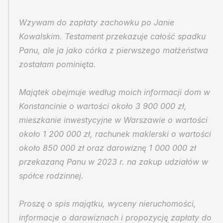
Wzywam do zapłaty zachowku po Janie 
Kowalskim. Testament przekazuje całość spadku 
Panu, ale ja jako córka z pierwszego małżeństwa 
zostałam pominięta.
Majątek obejmuje według moich informacji dom w 
Konstancinie o wartości około 3 900 000 zł, 
mieszkanie inwestycyjne w Warszawie o wartości 
około 1 200 000 zł, rachunek maklerski o wartości 
około 850 000 zł oraz darowiznę 1 000 000 zł 
przekazaną Panu w 2023 r. na zakup udziałów w 
spółce rodzinnej.
Proszę o spis majątku, wyceny nieruchomości, 
informacje o darowiznach i propozycję zapłaty do 