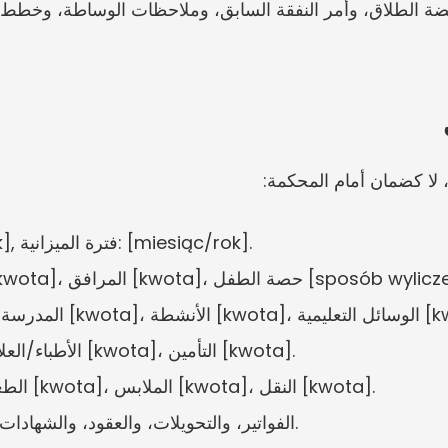
لا كضمان أمام المحكمة:
Dziecko: [imię], العمر: [wiek], فترة الميزانية: [miesiąc/rok].
/القرض [kwota]، المرافق [kwota]، حصة الطفل [sposób wyliczenia].
kw]، الوسائل التعليمية [kwota].
Zdrowie: الأدوية [kwota]، الأطباء/العلاج [kwota]، التأمين [kwota].
Utrzymanie codzienne: الطعام [kwota]، الملابس [kwota]، النقل [kwota].
Dowody: الفواتير، والتحويلات، والعقود، والشهادات، وسجل المدفوعات.