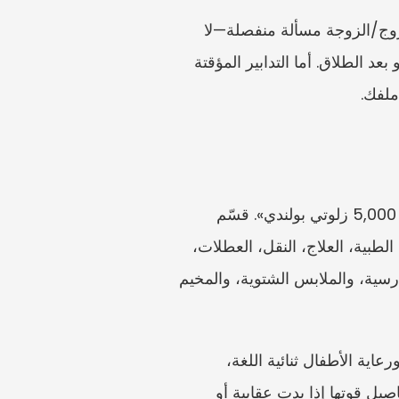
فكّر في أربع فئات. نفقة الطفل تتعلق باحتياجات الطفل وما يمكن لكل والد أن يساهم به. نفقة الزوج/الزوجة مسألة منفصلة—لا 
تضعها في جدول الطفل. تقسيم الممتلكات يغطي الأصول والديون الزوجية، ويُعالج عادةً بالتوازي أو بعد الطلاق. أما التدابير المؤقتة 
ينبغي أن تكون ميزانية الطفل واقعية وقابلة للتحقق. تجنب العبارات العامة مثل «تكاليف المعيشة: 5,000 زلوتي بولندي». قسّم 
الشهر إلى بنود ملموسة: الإيجار أو الرهن، المرافق، الطعام، الملابس، المدرسة، الحضانة، الرعاية الطبية، العلاج، النقل، العطلات، 
درسية، والملابس الشتوية، والمخيم
قد تحتاج الأسر الميسورة إلى أدلة على نمط المعيشة، لكن تعامل معها بحذر. فالمدارس الخاصة، ورعاية الأطفال ثنائية اللغة، 
والرياضة، والسفر، والخدمات الطبية مهمة إذا كانت تعكس الروتين المعتاد للطفل. وتفقد هذه التفاصيل قوتها إذا بدت عقابية أو 