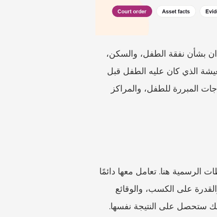
في طلاق بولندي مع وجود أطفال، نادرًا ما تدور النزاعات المالية حول رقم واحد. فقد يتجادل الوالدان بشأن نفقة الطفل، والسكن، 
والمدرسة، والمصروفات الطبية، والدروس الخاصة، وغير ذلك. كما تهم تكاليف النقل ومستوى المعيشة الذي كان عليه الطفل قبل 
الانفصال. ابدأ بفصل المسائل القانونية عن مهام الإثبات. يجب أن ترى المحكمة—أو Caira—الاحتياجات المبررة للطفل، والمراكز 
يُعد قانون الأسرة والوصاية البولندي، وقانون الإجراءات المدنية، ومعلومات وزارة العدل هي السلطات الرسمية هنا. تعامل معها دائمًا 
كمصادر أولية. وتفيد أحكام محاكم الأسرة المحلية في معرفة كيفية مناقشة المحاكم للميزانيات، والقدرة على الكسب، والوقائع 
 أنك ستحصل على النتيجة نفسها.