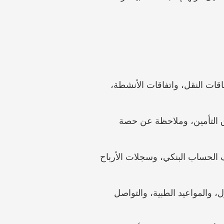
تكاليف الطفل: الفواتير، والإيصالات، وعقود المدرسة والحضانة، وسجلات الطبيب والعلاج، وبطاقات النقل، واتفاقات الأنشطة، 
السكن: عقود الإيجار، وكشوف الرهن، وفواتير المرافق، ورسوم المبنى، وضريبة العقار، وأوراق التأمين، وملاحظة عن حصة 
دخل الوالد: عقد العمل، وكشوف الرواتب، وإقرارات PIT الضريبية، وحسابات الأعمال، وكشوف الحساب البنكي، وسجلات الأرباح 
نمط الرعاية: سجلات اصطحاب الطفل من المدرسة، وجدول الرعاية الليلية، والتنقل بين المنازل، والمواعيد الطبية، والتواصل 