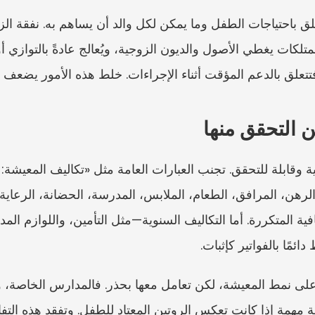
ن التحقق منها
ية المتكررة. أما التكاليف السنوية—مثل التأمين، واللوازم الم
ئمًا بالفواتير كإثبات.