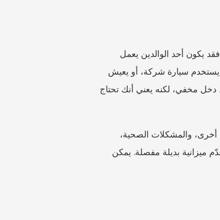
كشوف الرواتب الحالية ليست سوى جزء من الصورة. فكثيرًا ما تتضمن حجج النفقة أكثر من ذلك. فقد يكون أحد الوالدين يعمل 
لحسابه الخاص، أو يتقاضى أجره عبر شركة، أو يعمل في الخارج، أو يحصل على أرباح موزعة، أو يستخدم سيارة شركة، أو يعيش 
في عقار عائلي، أو يتقاضى راتبًا رسميًا منخفضًا بينما يسيطر على نشاط تجاري. وهذا لا يثبت وجود دخل مخفي، لكنه يعني أنك تحتاج 
إذا كنت الوالد المتوقع أن يدفع، فطبّق الانضباط نفسه. وثّق الدخل، والديون، والأطفال من علاقات أخرى، والمشكلات الصحية، 
وتباطؤ الأعمال، ونفقات العمل الأساسية. لا تكتفِ بالقول إن الطرف الآخر يبالغ في التكاليف—بل قدّم ميزانية بديلة مفصلة. يمكن 