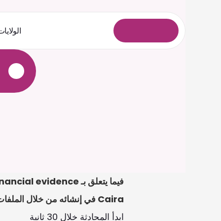
الولايات
ل
و
خ
د
ل
ا
ل
ي
ج
س
ت
Caira في إنشائه من خلال الملفات المرفوعة. اسأل عن قانون بولندا، وصِغ رسائل أو نماذج، وارفع الملفات للمراجعة.
ابدأ المحادثة خلال 30 ثانية