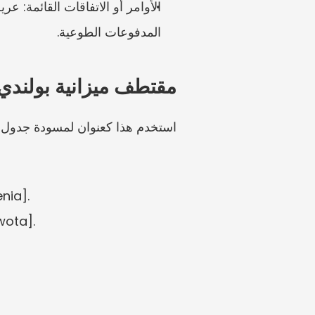
المدفوعات الطوعية.
مقتطف ميزانية بولندي
استخدم هذا كعنوان لمسودة جدول، 
Mieszkanie: الإيجار
Edukacja i opieka: المدرسة/الحضانة [kwota]، الأنشطة [ota