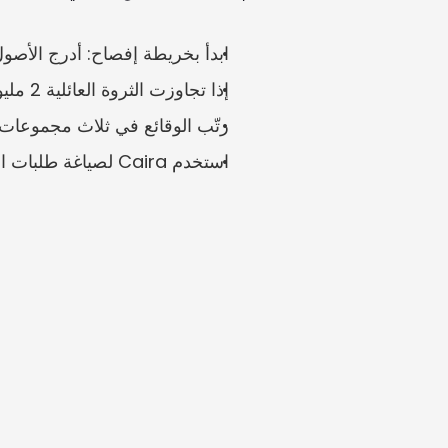
ابدأ بخريطة إفصاح: أدرج الأصول
إذا تجاوزت الثروة العائلية 2 مليون زلوتي بولندي، فاربط أي ادعاءات بشأن نمط المعيشة بالمستندات الداعمة.
رتّب الوقائع في ثلاث مجموعات:
استخدم Caira لصياغة طلبات الأدلة وتنظيم المستندات المالية المرفوعة.