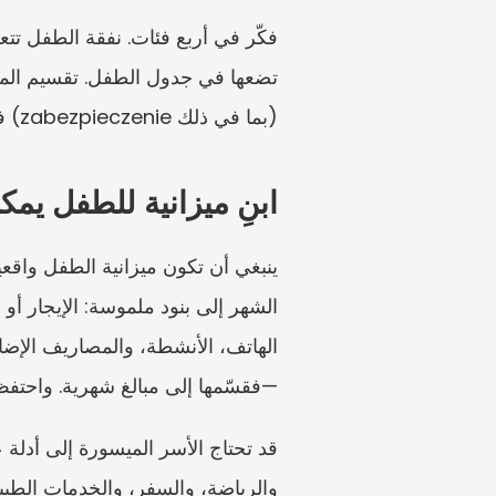
(بما في ذلك zabezpieczenie) فتتعلق بالدعم المؤقت أثناء الإجراءات. خلط هذه الأمور يضعف ملفك.
ابنِ ميزانية للطفل يمك
الهاتف، الأنشطة، والمصاريف الإضاف
—فقسّمها إلى مبالغ شهرية. واحتفظ دا