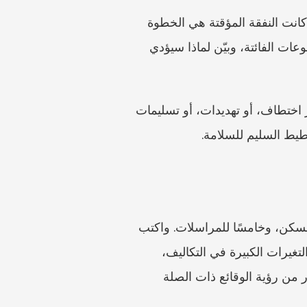
قد يكون الطلاق عملية طويلة. إذا كان الطفل يحتاج إلى دعم الآن، فاسأل Caira البولندية عمّا إذا كانت النفقة المؤقتة هي الخطوة 
المناسبة. ينبغي أن تكون الأدلة موجزة وعاجلة: سجّل تكاليف الطفل الحالية، ودخل الأسرة، والمدفوعات الفائتة، وبيّن لماذا سيؤدي 
تحتاج مخاوف السلامة إلى استجابة مختلفة. إذا كان هناك عنف أسري، أو سيطرة قسرية، أو خطر اختطاف، أو تهديدات، أو تسليمات 
خطيط السليم للسلامة.
نظّم مستنداتك. أنشئ مجلدًا للإيداعات القضائية، وآخر لتكاليف الطفل، وثالثًا لدخل الوالد، ورابعًا للسكن، وخامسًا للمراسلات. واكتب 
تسلسلًا زمنيًا من صفحة واحدة: تواريخ الانفصال، وترتيبات معيشة الأطفال، وسجل المدفوعات، والتغيرات الكبيرة في التكاليف، 
والحوادث العاجلة. وابقَ مركزًا. فالهدف ليس إغراق الطرف الآخر، بل تمكين المحكمة أو المستشار من رؤية الوقائع ذات الصلة 