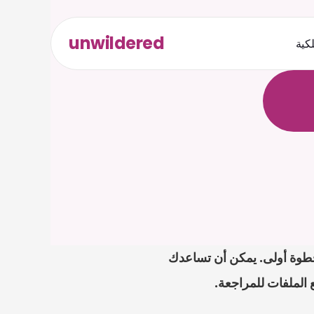
unwildered
لكية
ث
د
ح
ت
.
ة
ل
ص
فيما يتعلق بـ poland divorce financial evidence، فإن إعداد ملف واضح هو عادةً أفضل خطوة أولى. يمكن أن تساعدك 