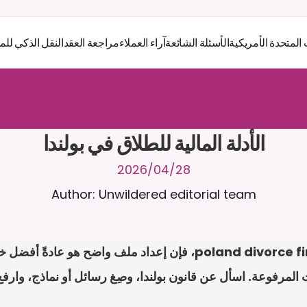
 المتحدة الأمريكية
الأسئلة الشائعة
آراء العملاء
مراجعة العقد
النقل الذكي للم
ر
ث
ك
أ
د
و
د
ر
ى
ل
ع
ل
و
ص
ح
ل
ل
ت
ا
د
ن
ت
س
م
ل
ا
ع
ف
ر
ا
.
7
/
4
2
a
r
i
a
C
ع
م
ن
ا
م
ت
ئ
ا
ة
ق
ا
ط
ب
ل
ة
ج
ا
ح
ا
ل
-
ة
ي
ن
ا
ج
م
ة
ب
ر
ج
ت
الأدلة المالية للطلاق في بولندا
28‏/04‏/2026
Author: Unwildered editorial team