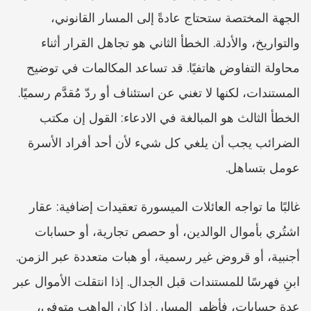
الجهة المختصة ستحتاج عادةً إلى المسار القانوني، 
والتواريخ، والأدلة. الخطأ الثاني هو تجاهل القرار أثناء 
محاولة التفاوض هاتفيًا. قد تساعد المكالمات في توضيح 
المستندات، لكنها لا تغني عن استئناف أو ردّ مُقدَّم رسميًا. 
الخطأ الثالث هو المبالغة في الادعاء: القول إن مكتب 
الضرائب يجب أن يلغي كل شيء لأن أحد أفراد الأسرة 
عومل بتساهل.
غالبًا ما تواجه العائلات الميسورة تعقيدات إضافية: عقار 
اشتُري بأموال الوالدين، أو حصص تجارية، أو حسابات 
أجنبية، أو قروض غير رسمية، أو هبات متعددة عبر الزمن. 
ابنِ فهرسًا للمستندات قبل الجدال. إذا انتقلت الأموال عبر 
عدة حسابات، فأظهر المسار. إذا كان الواهب متوفى، 