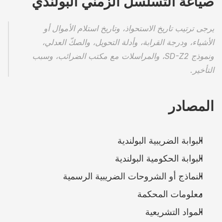
صياغة التسلسل الزمني البولندي
يرجى ترتيب تاريخ الاستحواذ، وتاريخ استلام الأموال أو 
الأشياء، ودرجة القرابة، وأدلة التحويل، والصكّ العدلي، 
ونموذج SD-Z2، والمراسلات مع مكتب الضرائب، وسبب 
التأخير.
المصادر
البوابة الضريبية البولندية
البوابة الحكومية البولندية
النماذج أو الشروحات الضريبية الرسمية
معلومات المحكمة
المواد التشريعية