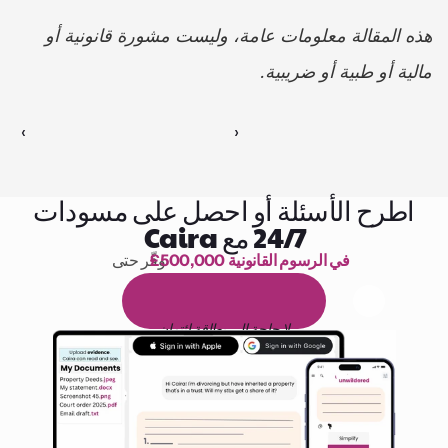
هذه المقالة معلومات عامة، وليست مشورة قانونية أو 
مالية أو طبية أو ضريبية.
‹ 
 ›
اطرح الأسئلة أو احصل على مسودات
24/7 مع Caira
£500,000 في الرسوم القانونية
وفّر حتى 
1,000 ساعة من القراءة
ا
م
و
ي
4
1
ة
د
م
ل
ة
ي
ن
ا
ج
م
ة
ي
ب
ي
ر
ج
ت
ة
خ
س
ن
لا حاجة إلى بطاقة ائتمان