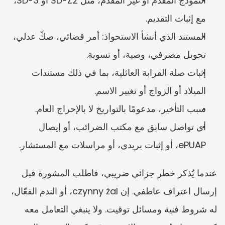
النموذج المقدم أو غير المقدم، مثل SD-Z2 أو SD-3، 
مع إثبات التقديم.
المستند الذي أنشأ الاستحواذ: أمر قضائي، صكّ عدلي، 
تحويل مصرفي، وصية، أو تسوية.
إثبات صلة القرابة العائلية، بما في ذلك مستندات 
الميلاد أو الزواج أو تغيير الاسم.
سبب التأخير، مدعومًا بالتواريخ لا بالإحراج العام.
أي تواصل سابق مع مكتب الضرائب، أو إيصال 
ePUAP، أو إثبات بريدي، أو مراسلات مع المستشار.
عندما يُذكر خطر جزائي ضريبي، فاطلب المشورة قبل 
إرسال اعتراف عاطفي. إن czynny żal، أو الندم الفعّال، 
له شروط فنية ومسائل توقيت. ولا ينبغي التعامل معه 