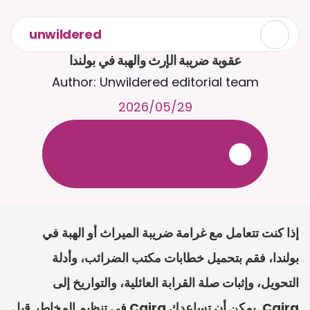
unwildered
عقوبة ضريبة الإرث والهبة في بولندا
Author: Unwildered editorial team
29‏/05‏/2026
ع
ف
ر
ا
.
7
/
4
2
a
r
i
a
C
ع
م
ث
د
ح
ت
د
و
د
ر
ى
ل
ع
ل
و
ص
ح
ل
ل
ت
ا
د
ن
ت
س
م
ل
ا
ا
ل
-
ة
ي
ن
ا
ج
م
ة
ب
ر
ج
ت
.
ة
ل
ص
ر
ث
ك
أ
ن
ا
م
ت
ئ
ا
ة
ق
ا
ط
ب
ل
ة
ج
ا
ح
إذا كنت تتعامل مع غرامة ضريبة الميراث أو الهبة في 
بولندا، فقم بتحميل خطابات مكتب الضرائب، وأدلة 
التحويل، وإثبات صلة القرابة العائلية، والتواريخ إلى 
Caira. يمكن أن تساعدك Caira في تنظيم المخاطر قبل 