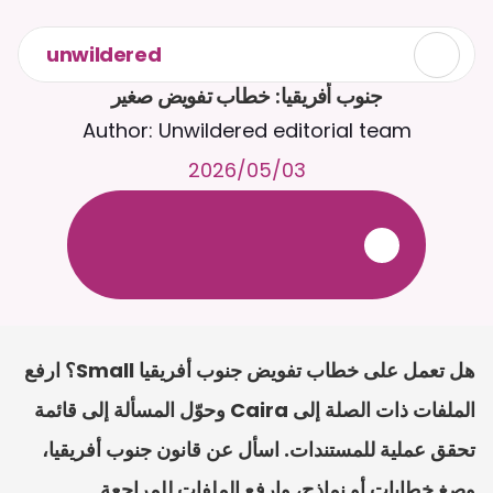
unwildered
جنوب أفريقيا: خطاب تفويض صغير
Author: Unwildered editorial team
03‏/05‏/2026
ع
ف
ر
ا
.
7
/
4
2
a
r
i
a
C
ع
م
ث
د
ح
ت
د
و
د
ر
ى
ل
ع
ل
و
ص
ح
ل
ل
ت
ا
د
ن
ت
س
م
ل
ا
ا
ل
-
ة
ي
ن
ا
ج
م
ة
ب
ر
ج
ت
.
ة
ل
ص
ر
ث
ك
أ
ن
ا
م
ت
ئ
ا
ة
ق
ا
ط
ب
ل
ة
ج
ا
ح
هل تعمل على خطاب تفويض جنوب أفريقيا Small؟ ارفع 
الملفات ذات الصلة إلى Caira وحوّل المسألة إلى قائمة 
تحقق عملية للمستندات. اسأل عن قانون جنوب أفريقيا، 
وصغ خطابات أو نماذج، وارفع الملفات للمراجعة.