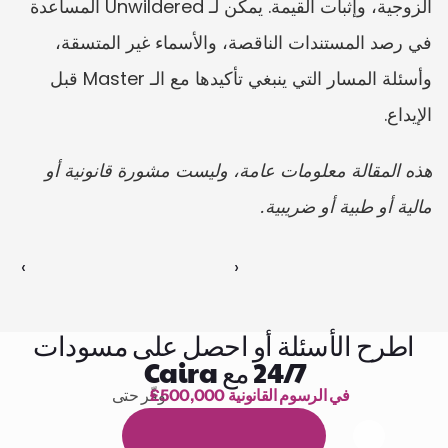
الزوجية، وإثبات القيمة. يمكن لـ Unwildered المساعدة 
في رصد المستندات الناقصة، والأسماء غير المتسقة، 
وأسئلة المسار التي ينبغي تأكيدها مع الـ Master قبل 
الإيداع.
هذه المقالة معلومات عامة، وليست مشورة قانونية أو 
مالية أو طبية أو ضريبية.
‹ 
 ›
اطرح الأسئلة أو احصل على مسودات
24/7 مع Caira
£500,000 في الرسوم القانونية
وفّر حتى 
1,000 ساعة من القراءة
ا
م
و
ي
4
1
ة
د
م
ل
ة
ي
ن
ا
ج
م
ة
ي
ب
ي
ر
ج
ت
ة
خ
س
ن