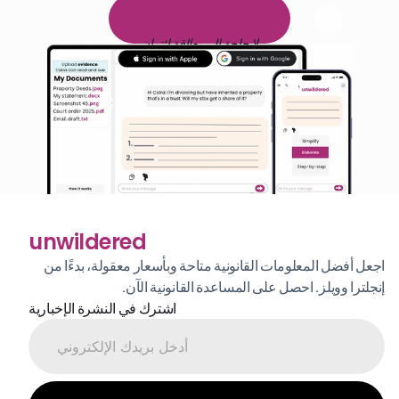
1,000 ساعة من القراءة
ا
م
و
ي
4
1
ة
د
م
ل
ة
ي
ن
ا
ج
م
ة
ي
ب
ي
ر
ج
ت
ة
خ
س
ن
لا حاجة إلى بطاقة ائتمان
unwildered
اجعل أفضل المعلومات القانونية متاحة وبأسعار معقولة، بدءًا من 
إنجلترا وويلز. احصل على المساعدة القانونية الآن.
اشترك في النشرة الإخبارية