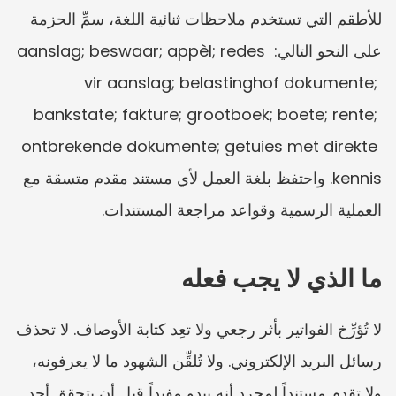
للأطقم التي تستخدم ملاحظات ثنائية اللغة، سمِّ الحزمة 
على النحو التالي: aanslag; beswaar; appèl; redes 
vir aanslag; belastinghof dokumente; 
bankstate; fakture; grootboek; boete; rente; 
ontbrekende dokumente; getuies met direkte 
kennis. واحتفظ بلغة العمل لأي مستند مقدم متسقة مع 
العملية الرسمية وقواعد مراجعة المستندات.
ما الذي لا يجب فعله
لا تُؤرِّخ الفواتير بأثر رجعي ولا تعِد كتابة الأوصاف. لا تحذف 
رسائل البريد الإلكتروني. ولا تُلقِّن الشهود ما لا يعرفونه، 
ولا تقدم مستنداً لمجرد أنه يبدو مفيداً قبل أن يتحقق أحد 