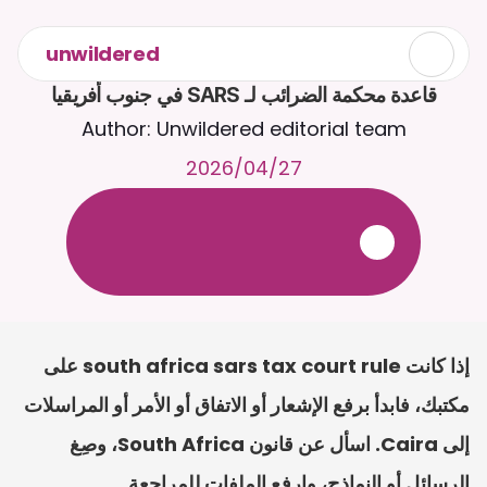
unwildered
قاعدة محكمة الضرائب لـ SARS في جنوب أفريقيا
Author: Unwildered editorial team
27‏/04‏/2026
ع
ف
ر
ا
.
7
/
4
2
a
r
i
a
C
ع
م
ث
د
ح
ت
د
و
د
ر
ى
ل
ع
ل
و
ص
ح
ل
ل
ت
ا
د
ن
ت
س
م
ل
ا
ا
ل
-
ة
ي
ن
ا
ج
م
ة
ب
ر
ج
ت
.
ة
ل
ص
ر
ث
ك
أ
ن
ا
م
ت
ئ
ا
ة
ق
ا
ط
ب
ل
ة
ج
ا
ح
إذا كانت south africa sars tax court rule على 
مكتبك، فابدأ برفع الإشعار أو الاتفاق أو الأمر أو المراسلات 
إلى Caira. اسأل عن قانون South Africa، وصِغ 
الرسائل أو النماذج، وارفع الملفات للمراجعة.