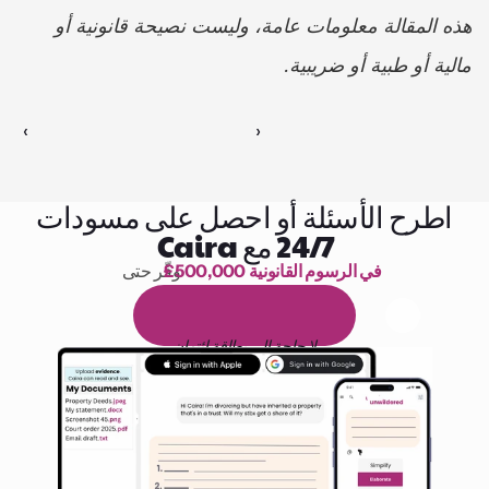
هذه المقالة معلومات عامة، وليست نصيحة قانونية أو 
مالية أو طبية أو ضريبية.
‹ 
 ›
اطرح الأسئلة أو احصل على مسودات
24/7 مع Caira
£500,000 في الرسوم القانونية
وفّر حتى 
1,000 ساعة من القراءة
ا
م
و
ي
4
1
ة
د
م
ل
ة
ي
ن
ا
ج
م
ة
ي
ب
ي
ر
ج
ت
ة
خ
س
ن
لا حاجة إلى بطاقة ائتمان