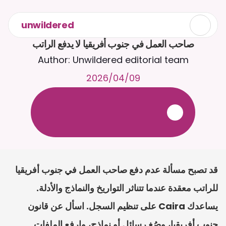
unwildered
صاحب العمل في جنوب أفريقيا لا يدفع الراتب
Author: Unwildered editorial team
09‏/04‏/2026
ع
ف
ر
ا
.
7
/
4
2
a
r
i
a
C
ع
م
ث
د
ح
ت
د
و
د
ر
ى
ل
ع
ل
و
ص
ح
ل
ل
ت
ا
د
ن
ت
س
م
ل
ا
ا
ل
-
ة
ي
ن
ا
ج
م
ة
ب
ر
ج
ت
.
ة
ل
ص
ر
ث
ك
أ
ن
ا
م
ت
ئ
ا
ة
ق
ا
ط
ب
ل
ة
ج
ا
ح
قد تصبح مسألة عدم دفع صاحب العمل في جنوب أفريقيا 
للراتب معقدة عندما تتناثر التواريخ والنماذج والأدلة. 
يساعدك Caira على تنظيم السجل. اسأل عن قانون 
جنوب أفريقيا، وصُغ رسائل أو نماذج، وارفع الملفات 