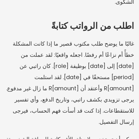
الشكوى.
اطلب من الرواتب كتابةً
غالبًا ما يوضح طلب مكتوب قصير ما إذا كانت المشكلة 
خطأً أم نزاعًا أم رفضًا. اجعله واقعيًا: لقد عملت من 
[date] إلى [date] بوظيفة [role]. كان راتبي عن 
[period] مستحقًا في [date]. لقد استلمت 
R[amount] وأعتقد أن R[amount] ما زال غير مدفوع. 
يرجى تزويدي بكشف راتبي، وتاريخ الدفع، وأي تفسير 
للاستقطاعات. إذا كنت قد أسأت فهم الحساب، فيرجى 
إرسال التفصيل.