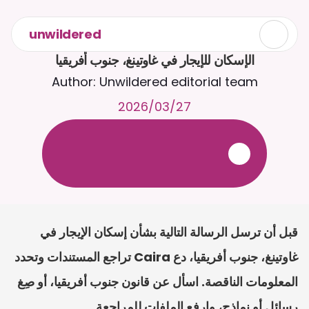
unwildered
الإسكان للإيجار في غاوتينغ، جنوب أفريقيا
Author: Unwildered editorial team
27‏/03‏/2026
ع
ف
ر
ا
.
7
/
4
2
a
r
i
a
C
ع
م
ث
د
ح
ت
د
و
د
ر
ى
ل
ع
ل
و
ص
ح
ل
ل
ت
ا
د
ن
ت
س
م
ل
ا
ا
ل
-
ة
ي
ن
ا
ج
م
ة
ب
ر
ج
ت
.
ة
ل
ص
ر
ث
ك
أ
ن
ا
م
ت
ئ
ا
ة
ق
ا
ط
ب
ل
ة
ج
ا
ح
قبل أن ترسل الرسالة التالية بشأن إسكان الإيجار في 
غاوتينغ، جنوب أفريقيا، دع Caira تراجع المستندات وتحدد 
المعلومات الناقصة. اسأل عن قانون جنوب أفريقيا، أو صِغ 
رسائل أو نماذج، وارفع الملفات للمراجعة.