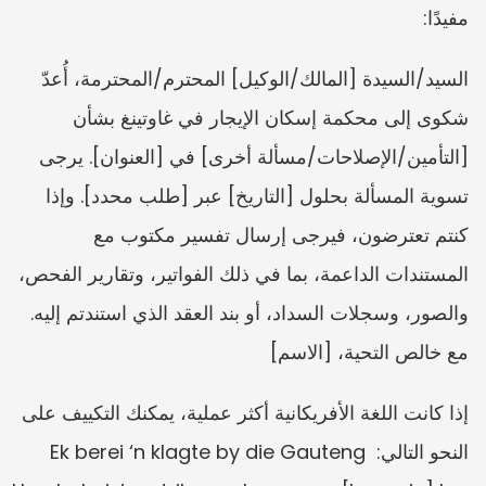
مفيدًا:
السيد/السيدة [المالك/الوكيل] المحترم/المحترمة، أُعدّ 
شكوى إلى محكمة إسكان الإيجار في غاوتينغ بشأن 
[التأمين/الإصلاحات/مسألة أخرى] في [العنوان]. يرجى 
تسوية المسألة بحلول [التاريخ] عبر [طلب محدد]. وإذا 
كنتم تعترضون، فيرجى إرسال تفسير مكتوب مع 
المستندات الداعمة، بما في ذلك الفواتير، وتقارير الفحص، 
والصور، وسجلات السداد، أو بند العقد الذي استندتم إليه. 
مع خالص التحية، [الاسم]
إذا كانت اللغة الأفريكانية أكثر عملية، يمكنك التكييف على 
النحو التالي: Ek berei ‘n klagte by die Gauteng 