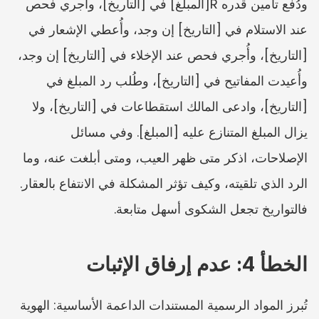
ودُفع تأمين قدره R[المبلغ] في [التاريخ]، وأُجري فحص 
عند الاستلام في [التاريخ] إن وجد، وأُعطي الإشعار في 
[التاريخ]، وأُجري فحص عند الإخلاء في [التاريخ] إن وجد، 
وأُعيدت المفاتيح في [التاريخ]، وطُلب رد المبلغ في 
[التاريخ]، وادعى المالك استقطاعات في [التاريخ]، ولا 
يزال المبلغ المتنازع عليه [المبلغ]. وفي مسائل 
الإصلاحات، اذكر متى ظهر العيب، ومتى أبلغت عنه، وما 
الرد الذي تلقيته، وكيف تؤثر المشكلة في الانتفاع بالعقار. 
فالتواريخ تجعل الشكوى أسهل متابعة.
الخطأ 4: عدم إرفاق الإثبات
تُبرز المواد الرسمية المستندات الداعمة الأساسية: الهوية 