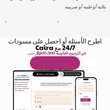
مالية أو طبية أو ضريبية.
‹ 
 ›
اطرح الأسئلة أو احصل على مسودات
24/7 مع Caira
£500,000 في الرسوم القانونية
وفّر حتى 
1,000 ساعة من القراءة
ا
م
و
ي
4
1
ة
د
م
ل
ة
ي
ن
ا
ج
م
ة
ي
ب
ي
ر
ج
ت
ة
خ
س
ن
لا حاجة إلى بطاقة ائتمان