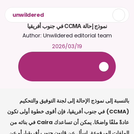
unwildered
نموذج إحالة CCMA في جنوب أفريقيا
Author: Unwildered editorial team
19‏/03‏/2026
ع
ف
ر
ا
.
7
/
4
2
a
r
i
a
C
ع
م
ث
د
ح
ت
د
و
د
ر
ى
ل
ع
ل
و
ص
ح
ل
ل
ت
ا
د
ن
ت
س
م
ل
ا
ا
ل
-
ة
ي
ن
ا
ج
م
ة
ب
ر
ج
ت
.
ة
ل
ص
ر
ث
ك
أ
ن
ا
م
ت
ئ
ا
ة
ق
ا
ط
ب
ل
ة
ج
ا
ح
بالنسبة إلى نموذج الإحالة إلى لجنة التوفيق والتحكيم 
(CCMA) في جنوب أفريقيا، فإن أقوى خطوة أولى تكون 
عادةً ملفًا واضحًا. يمكن أن تساعدك Caira في بنائه من 
الملفات المرفوعة. اسأل عن قانون جنوب أفريقيا، أو عن 