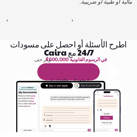
مالية أو طبية أو ضريبية.
‹ 
 ›
اطرح الأسئلة أو احصل على مسودات
24/7 مع Caira
£500,000 في الرسوم القانونية
وفّر حتى 
1,000 ساعة من القراءة
ا
م
و
ي
4
1
ة
د
م
ل
ة
ي
ن
ا
ج
م
ة
ي
ب
ي
ر
ج
ت
ة
خ
س
ن
لا حاجة إلى بطاقة ائتمان