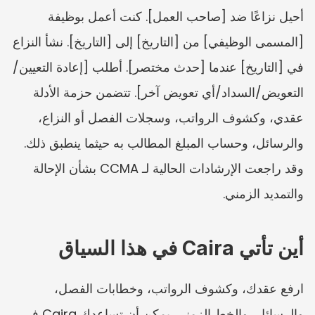
أحيل نزاعًا ضد [صاحب العمل]. كنت أعمل بوظيفة 
[المسمى الوظيفي] من [التاريخ] إلى [التاريخ]. نشأ النزاع 
في [التاريخ] عندما [حدث مختصر]. أطلب [إعادة التعيين/
التعويض/السداد/أي تعويض آخر]. تتضمن حزمة الأدلة 
عقدي، وكشوف الرواتب، وسجلات الفصل أو النزاع، 
والرسائل، وحساب المبلغ المطالب به حيثما ينطبق ذلك. 
وقد راجعت الإرشادات الحالية لـ CCMA بشأن الإحالة 
والتمديد الزمني.
أين تأتي Caira في هذا السياق
ارفع عقدك، وكشوف الرواتب، وخطابات الفصل، 
والرسائل، والخط الزمني. يمكن أن تساعدك Caira في 