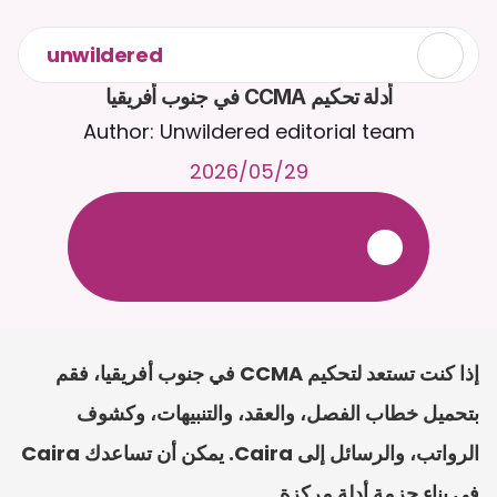
unwildered
أدلة تحكيم CCMA في جنوب أفريقيا
Author: Unwildered editorial team
29‏/05‏/2026
ع
ف
ر
ا
.
7
/
4
2
a
r
i
a
C
ع
م
ث
د
ح
ت
د
و
د
ر
ى
ل
ع
ل
و
ص
ح
ل
ل
ت
ا
د
ن
ت
س
م
ل
ا
ا
ل
-
ة
ي
ن
ا
ج
م
ة
ب
ر
ج
ت
.
ة
ل
ص
ر
ث
ك
أ
ن
ا
م
ت
ئ
ا
ة
ق
ا
ط
ب
ل
ة
ج
ا
ح
إذا كنت تستعد لتحكيم CCMA في جنوب أفريقيا، فقم 
بتحميل خطاب الفصل، والعقد، والتنبيهات، وكشوف 
الرواتب، والرسائل إلى Caira. يمكن أن تساعدك Caira 
في بناء حزمة أدلة مركزة.