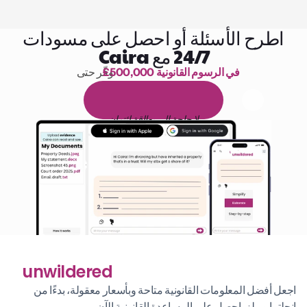
اطرح الأسئلة أو احصل على مسودات
24/7 مع Caira
£500,000 في الرسوم القانونية
وفّر حتى 
1,000 ساعة من القراءة
ا
م
و
ي
4
1
ة
د
م
ل
ة
ي
ن
ا
ج
م
ة
ي
ب
ي
ر
ج
ت
ة
خ
س
ن
لا حاجة إلى بطاقة ائتمان
unwildered
اجعل أفضل المعلومات القانونية متاحة وبأسعار معقولة، بدءًا من 
إنجلترا وويلز. احصل على المساعدة القانونية الآن.