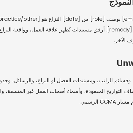
لنموذج
رف الآخر.
C الرسمي.