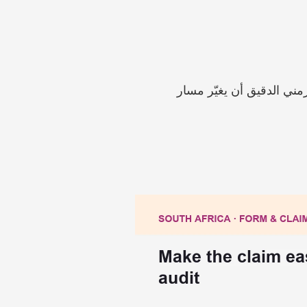
في حال وجود 10 ملايين راند من الراتب أو المكافأة أو مكافأة نهاية الخدمة، يمكن للتسلسل الزمني الدقيق أن يغيّر مسار 