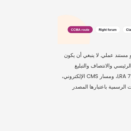
نموذج الإحالة إلى CCMA، بما في ذلك نموذج LRA 7.11 للتوفيق ومسارات con-arb المحتملة، هو مستند عملي. لا ينبغي أن يكون 
يوميات لكل ما حدث خطأ في العمل. ينبغي أن يحدد الموظف وصاحب العمل ونوع النزاع والتاريخ الرئيسي والانتصاف والتبليغ 
للطرف الآخر والأدلة الداعمة. وتشمل المصادر الرسمية لهذا الموضوع صفحة CCMA الخاصة بـ LRA 7.11، ومسار CMS الإلكتروني، 
والأسئلة الشائعة لدى CCMA بشأن متى وكيفية إحالة النزاع إلى con-arb. استخدم تلك الصفحات الرسمية باعتبارها المصدر 