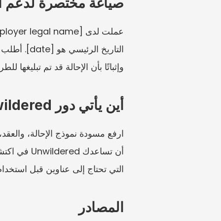
صياغة مختصرة لدعم ا
وإثباتًا بأن الإحالة قد تم تبليغها للط
أين يأتي دور Unwildered
التي تحتاج إلى عناوين قبل استخدام مسار CMA
المصادر