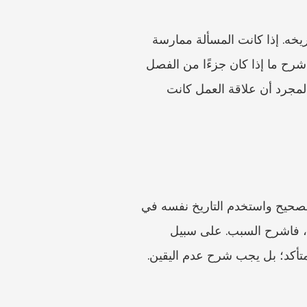
يجب أن يتوافق نوع النزاع مع الوقائع والانتصاف المطلوب. إذا تم فصلك، فاذكر مسألة الفصل وتاريخه. إذا كانت المسألة ممارسة 
عمالية غير عادلة، فحدد الفعل أو الإغفال في مكان العمل ومتى وقع. إذا كان المال محل النزاع، فاشرح ما إذا كان جزءًا من الفصل 
أو ممارسة عمالية غير عادلة أو أجورًا غير مدفوعة أو مزايا أو مسألة أخرى. لا تحدد كل فئة ممكنة لمجرد أن علاقة العمل كانت 
تُبرز المواد الرسمية تاريخ الفصل أو الفعل أو الإغفال باعتباره أمرًا حاسمًا. ضع التاريخ في الحقل الصحيح واستخدم التاريخ نفسه في 
التسلسل الزمني، والمذكرة المرفقة، ومواد التمديد إن وجدت. إذا كان هناك أكثر من تاريخ محتمل، فاشرح السبب. على سبيل 
 متأكد؛ بل يجب شرح عدم اليقين.