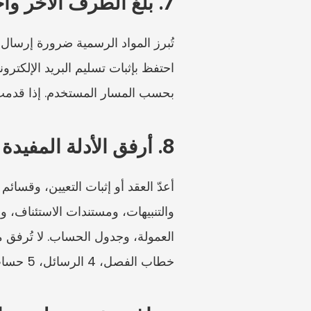
7. بلّغ الطرف الآخر واحتفظ بالإثبات
بحسب المسار المستخدم. إذا قدمت عبر CMS الإلكتروني، فاحفظ أرقام المراجع، والمستندات المرف
8. أرفق الأدلة المفيدة فقط
خطاب الفصل، 4 الرسائل، 5 حساب الراتب، 6 إثبات التبليغ.