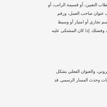
لا تبدأ النموذج باسم المشرف فقط. ابحث عن الاسم القانوني لصاحب العمل من عقد العمل، أو خطاب التعيين، أو قسيمة الراتب، أو 
مستند UIF أو الضريبة، أو البريد الإلكتروني للشركة، أو خطاب الفصل، أو سجل الدفع البنكي. أضف عنوان صاحب العمل، ورقم 
الهاتف، والبريد الإلكتروني، وأي تفاصيل للفرع أو مكان العمل يطلبها النموذج. إذا كنت تعمل لدى اسم تجاري أو امتياز أو وسيط 
عمالة أو صاحب عمل منزلي أو شركة صغيرة، فاحتفظ بالمستندات التي تُظهر من وظّفك ودفع لك وفصلك. إذا كان المشتكى عليه 
استخدم اسمك الكامل، وبيانات الهوية أو جواز السفر إذا طُلبت، ورقم الهاتف، وعنوان البريد الإلكتروني، والعنوان الفعلي بشكل 
متسق عبر النموذج والمرفقات. إذا غيّرت رقم الهاتف أو البريد الإلكتروني أثناء العملية، فاحتفظ بإثبات وحدث المسار الرسمي. قد 