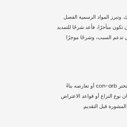
قبل التقديم، تحقق من إرشادات CCMA الرسمية الحالية بشأن مدة الإحالة التي تنطبق على نزاعك. وتبرز المواد الرسمية الفصل 
غير العادل، والممارسة العمالية غير العادلة، والتمديد إذا كان التقديم متأخرًا. إذا كان من المحتمل أن تكون متأخرًا، فأعد شرحًا للتمديد 
بدلًا من إخفاء المشكلة. أدرج مدة التأخير، وسبب التأخير، والخطوات التي اتخذتها، والمستندات التي تدعم السبب، وشرحًا موجزًا 
يعني con-arb أن التوفيق والتحكيم قد يكونان مرتبطين في الإجراء حيث تسمح القواعد بذلك. لا تختر con-arb أو تعارضه بناءً 
على إشاعة من زميل. اقرأ الأسئلة الشائعة الحالية لدى CCMA وتعليمات النموذج، ولاحظ ما إذا كان نوع النزاع أو قواعد الاعتراض 
لمشورة قبل التقديم.