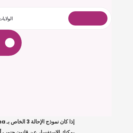
الولايات
ل
و
خ
د
ل
ا
ل
ي
ج
س
ت
يمكنك الاستفسار عن قانون جنوب أفر