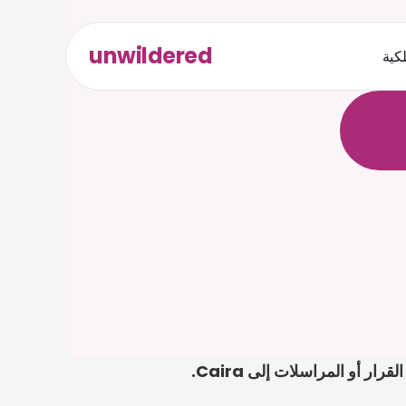
unwildered
لكية
ث
د
ح
ت
.
ة
ل
ص
إذا كان نموذج الإحالة 3 الخاص بـ ccma في جنوب أفريقيا أمامك، فابدأ برفع الإشعار أو الاتفاقية أو القرار أو المراسلات إلى Caira. 