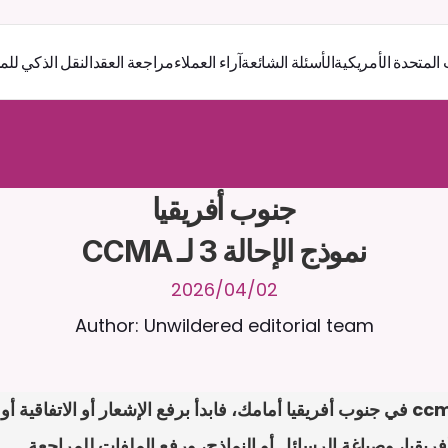
 المتحدة الأمريكية
الأسئلة الشائعة
آراء العملاء
مراجعة العقد
النقل الذكي للم
ر
ث
ك
أ
د
و
د
ر
ى
ل
ع
ل
و
ص
ح
ل
ل
ت
ا
د
ن
ت
س
م
ل
ا
ع
ف
ر
ا
.
7
/
4
2
a
r
i
a
C
ع
م
ن
ا
م
ت
ئ
ا
ة
ق
ا
ط
ب
ل
ة
ج
ا
ح
ا
ل
-
ة
ي
ن
ا
ج
م
ة
ب
ر
ج
ت
نموذج الإحالة 3 لـ CCMA
02‏/04‏/2026
Author: Unwildered editorial team
يقيا، وصياغة الرسائل أو النماذج، ورفع الملفات للمراجعة.