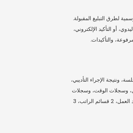
تُبرز المواد الرسمية ضرورة إرسال نسخة إلى الطرف الآخر وإثبات التبليغ. تحقق من التعليمات الرسمية لطرق التبليغ المقبولة. 
احتفظ بإثبات تسليم البريد الإلكتروني، أو تأكيد الفاكس، أو إيصال البريد السريع، أو إثبات التسليم اليدوي، أو التأكيد الإلكتروني، 
أعدّ العقد أو إثبات التعيين، وقسائم الراتب، وكشوف الحساب البنكي، وخطاب الفصل، وإشعار الجلسة، ونتيجة الإجراء التأديبي، 
والتنبيهات، ومستندات الاستئناف، وسجلات التظلم، ورسائل واتساب، والبريد الإلكتروني، والجداول، وسجلات الوقت، وسجلات 
العمولة، وجدول الحساب. لا تُرفق مئات لقطات الشاشة بلا عناوين. استخدم فهرسًا مختصرًا: 1 عقد العمل، 2 قسائم الراتب، 3 