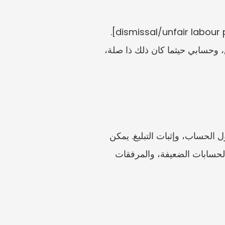
عملت لدى [employer legal name] بوصف [role] من [date]. النزاع هو [dismissal/unfair labour practice/other]. 
التاريخ الرئيسي هو [date]. أطلب [remedy]. أرفق مستندات تُظهر علاقة العمل، وواقعة النزاع، وحسابي حيثما كان ذلك ذا صلة، 
ارفع مسودة نموذج الإحالة، والعقد، وقسائم الراتب، ومستندات الفصل أو النزاع، والرسائل، وجدول الحساب، وإثبات التبليغ. يمكن 
أن تساعدك Unwildered في اكتشاف التواريخ المفقودة، وأسماء أصحاب العمل غير المتسقة، والحسابات الضعيفة، والمرفقات 