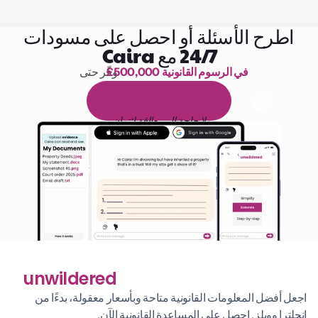
اطرح الأسئلة أو احصل على مسودات
24/7 مع Caira
£500,000 في الرسوم القانونية
وفّر حتى 
1,000 ساعة من القراءة
ا
م
و
ي
4
1
ة
د
م
ل
ة
ي
ن
ا
ج
م
ة
ي
ب
ي
ر
ج
ت
ة
خ
س
ن
لا حاجة إلى بطاقة ائتمان
unwildered
اجعل أفضل المعلومات القانونية متاحة وبأسعار معقولة، بدءًا من 
إنجلترا وويلز. احصل على المساعدة القانونية الآن.