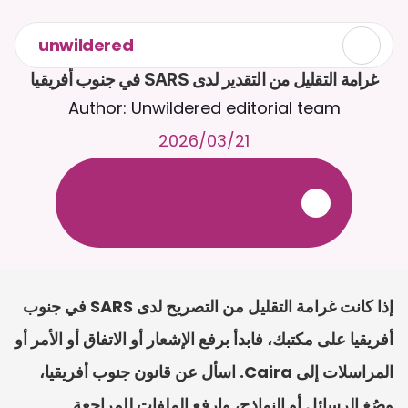
unwildered
غرامة التقليل من التقدير لدى SARS في جنوب أفريقيا
Author: Unwildered editorial team
21‏/03‏/2026
ع
ف
ر
ا
.
7
/
4
2
a
r
i
a
C
ع
م
ث
د
ح
ت
د
و
د
ر
ى
ل
ع
ل
و
ص
ح
ل
ل
ت
ا
د
ن
ت
س
م
ل
ا
ا
ل
-
ة
ي
ن
ا
ج
م
ة
ب
ر
ج
ت
.
ة
ل
ص
ر
ث
ك
أ
ن
ا
م
ت
ئ
ا
ة
ق
ا
ط
ب
ل
ة
ج
ا
ح
إذا كانت غرامة التقليل من التصريح لدى SARS في جنوب 
أفريقيا على مكتبك، فابدأ برفع الإشعار أو الاتفاق أو الأمر أو 
المراسلات إلى Caira. اسأل عن قانون جنوب أفريقيا، 
وصُغ الرسائل أو النماذج، وارفع الملفات للمراجعة.