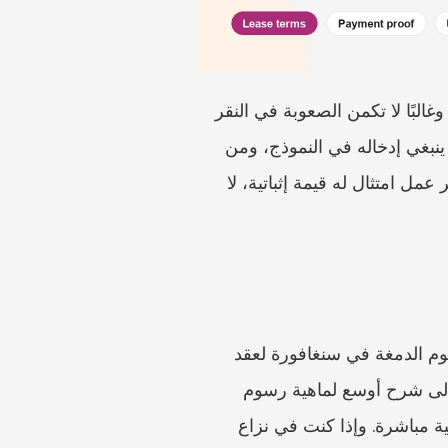
تكون خدمة الرسوم الدمغية الإلكترونية لدى IRAS أسهل عندما تكون ملف الإيجار مرتبة قبل البدء. وغالبًا لا تكمن الصعوبة في النقر 
داخل الخدمة نفسها، بل في معرفة أي نسخة من الاتفاقية يجب استخدامها، وما مبلغ الإيجار الذي ينبغي إدخاله في النموذج، ومن 
يتولى السداد، وما الإثبات الذي يجب الاحتفاظ به بعد ذلك. تعامل مع الخدمة الإلكترونية بوصفها سير عمل امتثال له قيمة إثباتية، لا 
هذا الدليل مخصص للمستأجرين والمالكين والوكلاء الذين يستعدون لاستخدام الخدمة الرقمية لرسوم الدمغة في سنغافورة لعقد 
إيجار أو اتفاقية إيجار. ويركز على المدخلات والأخطاء المتعلقة بالخدمة الإلكترونية. إذا كنت تحتاج إلى شرح أوسع لماهية رسوم 
الدمغة، أو من ينبغي أن يدفعها، أو ما الذي يحدث عند التأخر في الدمغ، فراجع صفحات IRAS الحالية مباشرة. وإذا كنت في نزاع 