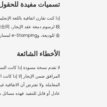
تسميات مفيدة للحقول
金 للوديعة، وe-Stamping لمسار الدمغ الإلكتروني. استخدمها كوسائل مساعدة في الترجمة، لا كبدائل للمصطلحات القانونية.
الأخطاء الشائعة
عادل أو قابل للتنفيذ. فهذه مسائل م