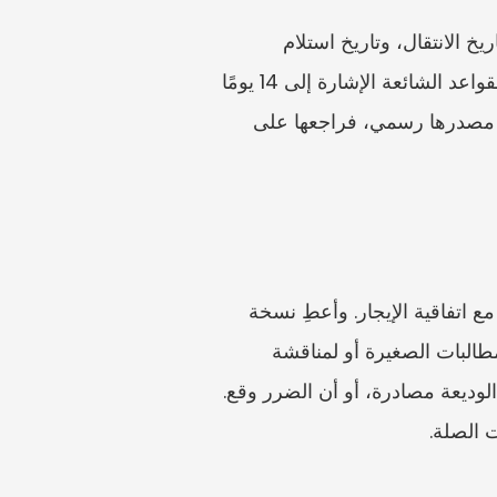
قد تؤدي أخطاء التواريخ إلى مشكلات يمكن تجنبها. فقد يختلف تاريخ التوقيع، وتاريخ بدء الإيجار، وتاريخ الانتقال، وتاريخ استلام 
المستند الموقع خارج سنغافورة. وتبرز المواد الرسمية فحوصات التوقيت لدى IRAS، بما في ذلك القواعد الشائعة الإشارة إلى 14 يومًا 
و30 يومًا بحسب مكان توقيع المستند أو استلامه. وبما أن المواعيد النهائية وعواقب التأخير مسائل مصدرها رسمي، فراجعها على 
بعد السداد أو الإتمام، احفظ شهادة الدمغ أو الإشعار أو الإيصال أو تأكيد المعاملة في المجلد نفسه مع اتفاقية الإيجار. وأعطِ نسخة 
للطرف الآخر إذا كانت الاتفاقية أو الترتيب العملي يقتضي ذلك. وإذا احتجت لاحقًا إلى الاستعداد للمطالبات الصغيرة أو لمناقشة 
الوديعة، فقد يساعد سجل الدمغ في إثبات مسار المستندات. لكنه لا يثبت أن الخصم صحيح، أو أن الوديعة مصادرة، أو أن الضرر وقع. 
ت الصلة.