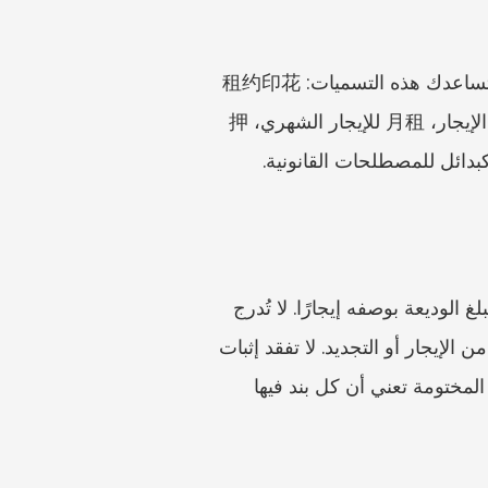
إذا كنت تقارن اتفاقية باللغة الإنجليزية مع ملاحظات صينية من مالك أو زميل سكن أو وكيل، فقد تساعدك هذه التسميات: 租约印花
税 لرسوم دمغة عقد الإيجار، 租房合同 لاتفاقية الإيجار، 房东 للمالك، 租客 للمستأجر، 租期 لمدة الإيجار، 月租 للإيجار الشهري، 押
لا تقدم نسخة مسودة إذا كانت النسخة النهائية الموقعة تختلف في الإيجار أو التواريخ. لا تستخدم مبلغ الوديعة بوصفه إيجارًا. لا تُدرج 
المرافق ضمن الإيجار إلا إذا كانت الاتفاقية والإرشادات الرسمية تدعم ذلك. لا تتجاهل فترة الإعفاء من الإيجار أو التجديد. لا تفقد إثبات 
المعاملة. ولا تفترض أن الاتفاقية غير المختومة تعني أن عقد الإيجار بلا قيمة إثباتية، ولا أن الاتفاقية المختومة تعني أن كل بند فيها 