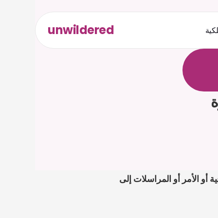
unwildered
لكية
ث
د
ح
ت
.
ة
ل
ص
ة
إذا كانت خدمة رسوم دمغة اتفاقية الإيجار في سنغافورة على مكتبك، فابدأ بتحميل الإشعار أو الاتفاقية أو الأمر أو المراسلات إلى 