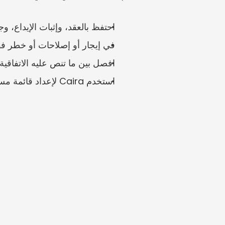
احتفظ بالعقد، وإثبات الإيداع، 
في إيجار أو إصلاحات أو خطر فقدان وديعة بقيمة 2 مليون دولار سنغافوري،
افصل بين ما تنص عليه الاتفاقية 
استخدم Caira لإعداد قائمة مستندات جاهزة للمالك أو المستأجر أو للعرض على المحكمة.