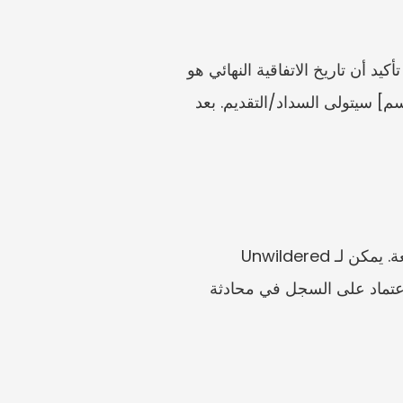
مرحبًا [المالك/الوكيل]، أنا أجهز/أتحقق من إدخال خدمة رسوم الدمغة الخاصة بـ [العنوان]. يرجى تأكيد أن تاريخ الاتفاقية النهائي هو 
[التاريخ]، وأن مدة الإيجار من [البداية] إلى [النهاية]، وأن الإيجار الشهري هو S$[المبلغ]، وأن [الاسم] سيتولى السداد/التقديم. بعد 
ارفع اتفاقية الإيجار، ورسائل التعديل، وتفصيل الإيجار، وشهادة الدمغ، وسجلات الدفع، وأدلة الوديعة. يمكن لـ Unwildered 
مساعدتك في إعداد قائمة مدخلات والتنبيه إلى أوجه عدم الاتساق قبل استخدام خدمة IRAS أو الاعتماد على السجل في محادثة 