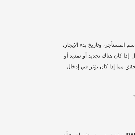
استخدم اتفاقية الإيجار النهائية التي تعكس الترتيب الفعلي. تأكد من عنوان العقار، واسم المالك، واسم المستأجر، وتاريخ بدء الإيجار، 
وتاريخ انتهائه أو مدته، والإيجار، والوديعة، وترتيبات الأثاث أو الخدمات، والتوقيعات أو ما يثبت القبول. إذا كان هناك تجديد أو تمديد أو 
خطاب جانبي أو تغيير في الإيجار أو اتفاق على الانتقال المبكر، فاحتفظ به مع المستند الرئيسي وتحقق مما إذا كان يؤثر في إدخال 
لا تفترض مسؤولية السداد بحكم العادة. فقد تنص الاتفاقية على من يدفع رسوم الدمغة، كما لدى IRAS صفحة رسمية منفصلة بشأن 