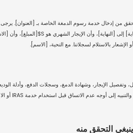
الإشعار بالاستلام لسجلاتنا. مع التحية، [الاسم].
نبغي التحقق منه