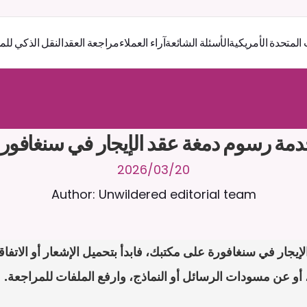
 المتحدة الأمريكية
الأسئلة الشائعة
آراء العملاء
مراجعة العقد
النقل الذكي للم
ر
ث
ك
أ
د
و
د
ر
ى
ل
ع
ل
و
ص
ح
ل
ل
ت
ا
د
ن
ت
س
م
ل
ا
ع
ف
ر
ا
.
7
/
4
2
a
r
i
a
C
ع
م
ن
ا
م
ت
ئ
ا
ة
ق
ا
ط
ب
ل
ة
ج
ا
ح
ا
ل
-
ة
ي
ن
ا
ج
م
ة
ب
ر
ج
ت
مة رسوم دمغة عقد الإيجار في سنغافور
20‏/03‏/2026
Author: Unwildered editorial team