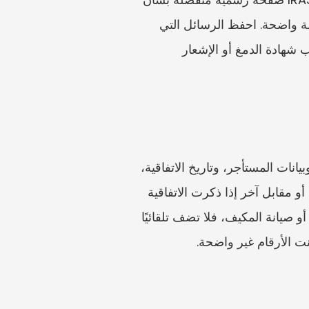
من ينبغي أن يدفع. عمليًا، قد يقدم شخص الطلب بينما يعوضه شخص آخر، لكن يجب أن تكون الأدلة واضحة. احفظ الرسائل التي 
تؤكد من سيتولى الدمغ، ومن سيدفع، وما إذا كان التعويض متوقعًا. وإذا تولى الوكيل التقديم، فاطلب شهادة الدمغ أو الإشعار 
قبل فتح الخدمة، أعد ورقة إدخال مختصرة من الاتفاقية. أدرج فيها: عنوان العقار، وبيانات المالك، وبيانات المستأجر، وتاريخ الاتفاقية، 
وتاريخ بدء الإيجار، وفترة الإيجار، والإيجار الشهري، وفترة الإعفاء من الإيجار إن وجدت، وأي علاوة أو مقابل آخر إذا ذكرت الاتفاقية 
ذلك، وبيانات الاتصال. وإذا كان الإيجار يشمل الأثاث أو المرافق أو التنظيف أو الإنترنت أو المواقف أو صيانة المكيف، فلا تضف تلقائيًا 
ت الأرقام غير واضحة.