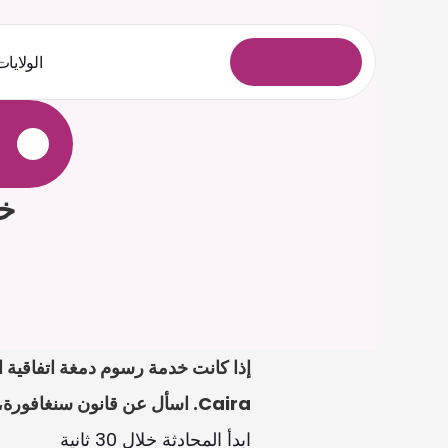
الولايات
ل
و
خ
د
ل
ا
ل
ي
ج
س
ت
خد
Caira. اسأل عن قانون سنغافورة، أو عن مسودات الرسائل أو النماذج، وارفع الملفات للمراجعة.
ابدأ المحادثة خلال 30 ثانية