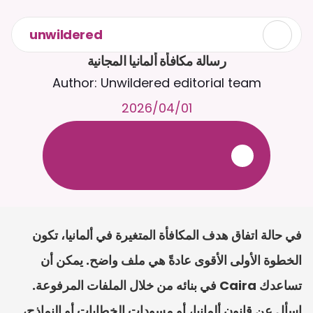
unwildered
رسالة مكافأة ألمانيا المجانية
Author: Unwildered editorial team
01‏/04‏/2026
ع
ف
ر
ا
.
7
/
4
2
a
r
i
a
C
ع
م
ث
د
ح
ت
د
و
د
ر
ى
ل
ع
ل
و
ص
ح
ل
ل
ت
ا
د
ن
ت
س
م
ل
ا
ا
ل
-
ة
ي
ن
ا
ج
م
ة
ب
ر
ج
ت
.
ة
ل
ص
ر
ث
ك
أ
ن
ا
م
ت
ئ
ا
ة
ق
ا
ط
ب
ل
ة
ج
ا
ح
في حالة اتفاق هدف المكافأة المتغيرة في ألمانيا، تكون 
الخطوة الأولى الأقوى عادةً هي ملف واضح. يمكن أن 
تساعدك Caira في بنائه من خلال الملفات المرفوعة. 
اسأل عن قانون ألمانيا، أو مسودات الخطابات أو النماذج، 