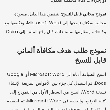
أو إجراءات أمام محكمة العمل.
نموذج مجاني قابل للنسخ:
 يتضمن هذا الدليل مسودة 
مجانية يمكنك نسخها إلى Microsoft Word، وتكييفها مع 
وقائعك، ومقارنتها بمستنداتك قبل رفع الملف إلى Caira.
نموذج طلب هدف مكافأة ألماني 
قابل للنسخ
انسخ الصياغة أدناه إلى Microsoft Word أو Google 
Docs، ثم استبدل كل جزء بين الأقواس المربعة. لإنشاء 
نسخة Word، انسخ من السطر الأول من النموذج إلى 
كتلة التوقيع، والصقه في Microsoft Word، ثم احفظه 
أو نزّله كملف .docx. احتفظ بالشرح المحيط في هذه 