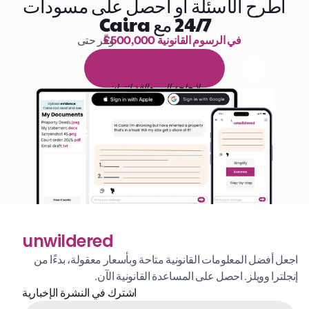
اطرح الأسئلة أو احصل على مسودات
24/7 مع Caira
£500,000 في الرسوم القانونية
وفّر حتى 
1,000 ساعة من القراءة
ا
م
و
ي
4
1
ة
د
م
ل
ة
ي
ن
ا
ج
م
ة
ي
ب
ي
ر
ج
ت
ة
خ
س
ن
لا حاجة إلى بطاقة ائتمان
unwildered
اجعل أفضل المعلومات القانونية متاحة وبأسعار معقولة، بدءًا من 
إنجلترا وويلز. احصل على المساعدة القانونية الآن.
اشترك في النشرة الإخبارية