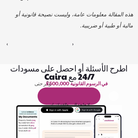
هذه المقالة معلومات عامة، وليست نصيحة قانونية أو 
مالية أو طبية أو ضريبية.
‹ 
 ›
اطرح الأسئلة أو احصل على مسودات
24/7 مع Caira
£500,000 في الرسوم القانونية
وفّر حتى 
1,000 ساعة من القراءة
ا
م
و
ي
4
1
ة
د
م
ل
ة
ي
ن
ا
ج
م
ة
ي
ب
ي
ر
ج
ت
ة
خ
س
ن
لا حاجة إلى بطاقة ائتمان