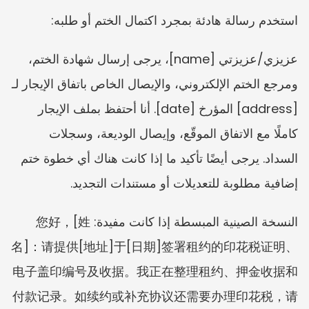
استخدم رسالة هادئة بمجرد اكتمال الختم أو طلبه:
عزيزي/عزيزتي [name]، يرجى إرسال شهادة الختم، 
ومرجع الختم الإلكتروني، والإيصال الخاص باتفاق الإيجار لـ 
[address] المؤرخ [date]. أنا أحتفظ بملف الإيجار 
كاملًا مع الاتفاق الموقّع، وإيصال الوديعة، وسجلات 
السداد. يرجى أيضًا تأكيد ما إذا كانت هناك أي خطوة ختم 
إضافية مطلوبة للتعديلات أو مستندات التجديد.
النسخة الصينية المبسطة إذا كانت مفيدة: 您好，[姓
名]：请提供[地址]于[日期]签署租约的印花税证明、
电子盖印编号及收据。我正在整理租约、押金收据和
付款记录。如续约或补充协议还需要办理印花税，请