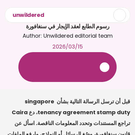
unwildered
رسوم الطابع لعقد الإيجار في سنغافورة
Author: Unwildered editorial team
15‏/03‏/2026
ع
ف
ر
ا
.
7
/
4
2
a
r
i
a
C
ع
م
ث
د
ح
ت
د
و
د
ر
ى
ل
ع
ل
و
ص
ح
ل
ل
ت
ا
د
ن
ت
س
م
ل
ا
ا
ل
-
ة
ي
ن
ا
ج
م
ة
ب
ر
ج
ت
.
ة
ل
ص
ر
ث
ك
أ
ن
ا
م
ت
ئ
ا
ة
ق
ا
ط
ب
ل
ة
ج
ا
ح
قبل أن ترسل الرسالة التالية بشأن singapore 
tenancy agreement stamp duty، دع Caira 
تراجع المستندات وتحدد المعلومات الناقصة. اسأل عن 
قانون سنغافورة، وصُغ الرسائل أو النماذج، وارفع الملفات 