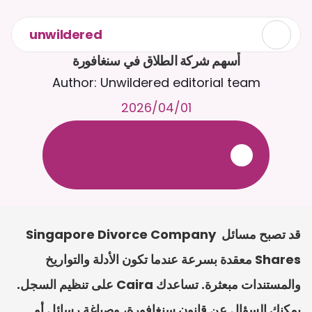
unwildered
أسهم شركة الطلاق في سنغافورة
Author: Unwildered editorial team
01‏/04‏/2026
ع
ف
ر
ا
.
7
/
4
2
a
r
i
a
C
ع
م
ث
د
ح
ت
د
و
د
ر
ى
ل
ع
ل
و
ص
ح
ل
ل
ت
ا
د
ن
ت
س
م
ل
ا
ا
ل
-
ة
ي
ن
ا
ج
م
ة
ب
ر
ج
ت
.
ة
ل
ص
ر
ث
ك
أ
ن
ا
م
ت
ئ
ا
ة
ق
ا
ط
ب
ل
ة
ج
ا
ح
قد تصبح مسائل Singapore Divorce Company 
Shares معقدة بسرعة عندما تكون الأدلة والتواريخ 
والمستندات مبعثرة. تساعدك Caira على تنظيم السجل. 
يمكنك السؤال عن قانون سنغافورة، وصياغة رسائل أو 