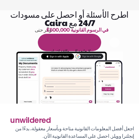
اطرح الأسئلة أو احصل على مسودات
24/7 مع Caira
£500,000 في الرسوم القانونية
وفّر حتى 
1,000 ساعة من القراءة
ا
م
و
ي
4
1
ة
د
م
ل
ة
ي
ن
ا
ج
م
ة
ي
ب
ي
ر
ج
ت
ة
خ
س
ن
لا حاجة إلى بطاقة ائتمان
unwildered
اجعل أفضل المعلومات القانونية متاحة وبأسعار معقولة، بدءًا من 
إنجلترا وويلز. احصل على المساعدة القانونية الآن.