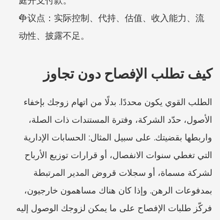
庭开支付款。
争议点：实际控制、代持、估值、收入能力、流
动性、披露不足。
كيف تطلب الإفصاح دون تجاوز
الطلب القوي يكون محددًا. بدلًا من اتهام زوجك بإخفاء 
الأصول، حدّد الشركة، وفترة المستندات ذات الصلة، 
واربطها بقضيتك. على سبيل المثال: الحسابات الإدارية 
التي تغطي سنوات الانفصال، أو قرارات توزيع الأرباح 
لشركة مسماة، أو سجلات قروض المدير المرتبطة 
بمدفوعات الرهن. وإذا كان هناك مساهمون خارجيون، 
فركّز طلبات الإفصاح على ما يمكن لزوجك الوصول إليه 