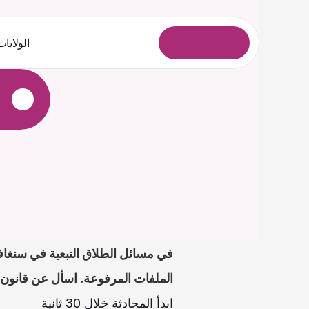
الولايات
ل
و
خ
د
ل
ا
ل
ي
ج
س
ت
الملفات المرفوعة. اسأل عن قانون س
ابدأ المحادثة خلال 30 ثانية