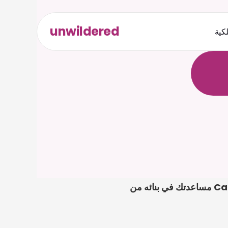
unwildered
لكية
ث
د
ح
ت
.
ة
ل
ص
في مسائل الطلاق التبعية في سنغافورة، تكون الخطوة الأولى الأقوى عادةً ملفًا واضحًا. يمكن لـ Caira مساعدتك في بنائه من 