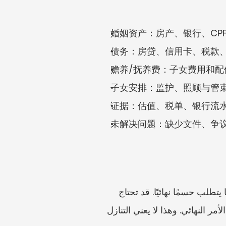
婚姻资产：房产、银行、CP
债务：房贷、信用卡、税款
赡养/抚养费：子女费用和配
子女安排：监护、照顾与管
证据：估值、税单、银行流
未解决问题：缺少文件、争
قبل الوساطة أو اجتماع Caira، أعد ثلاث صيغ للنتيجة: ما تحتاجه فورًا، وما يمكنك قبوله مؤقتًا، وما يتطلب حسمًا نهائيًا. قد تحتاج 
المدفوعات المؤقتة، وترتيبات البيع، ورسوم المدرسة، وروتين التسليم إلى قدر من الاستقرار قبل الأمر النهائي. وهذا لا يعني التنازل 