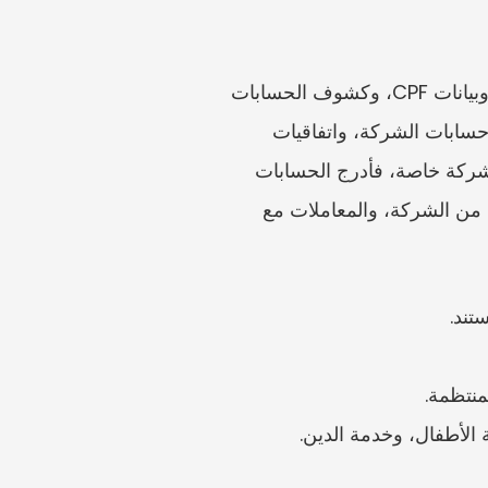
قد تصبح المسائل التبعية في سنغافورة كثيفة المستندات. اجمع كشوف الرواتب، وتقييمات IRAS، وبيانات CPF، وكشوف الحسابات 
المصرفية، وسجلات الوساطة، ومستندات ملكية العقار والرهن، وتقارير التقييم، ووثائق التأمين، وحسابات الشركة، واتفاقيات 
المساهمين، ومستندات القروض، وسجلات التحويلات الكبيرة. وإذا كان أحد الزوجين يسيطر على شركة خاصة، فأدرج الحسابات 
الإدارية، وأتعاب المدير، والأرباح الموزعة، وقروض المساهمين، والمصروفات الشخصية المدفوعة من الشركة، والمعاملات مع 
تند.
منتظمة.
 الأطفال، وخدمة الدين.