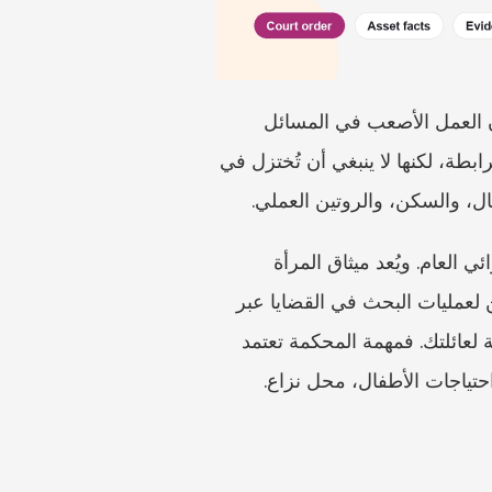
لا ينتهي الطلاق في سنغافورة بمجرد انهيار الزواج على الورق. فبالنسبة إلى كثير من الأزواج، يكون العمل الأصعب في المسائل 
التبعية: تقسيم الأصول الزوجية، والنفقة، والحضانة، والرعاية والسيطرة، والزيارة. هذه المسائل مترابطة، لكنها لا ينبغي أن تُختزل في 
ل، والسكن، والروتين العملي.
توفّر إرشادات السلطة القضائية في سنغافورة بشأن الطلاق والنفقة وحضانة الأطفال الإطار الإجرائي العام. ويُعد ميثاق المرأة 
المصدر التشريعي الأساسي للطلاق، والأصول الزوجية، والنفقة، والأوامر المتعلقة بالأطفال. ويمكن لعمليات البحث في القضايا عبر 
eLitigation أن تُظهر كيف تظهر المنازعات في الأحكام، لكن لا توجد قضية منشورة تعمل كحاسبة لعائلتك. فمهمة المحكمة تعتمد 
حتياجات الأطفال، محل نزاع.