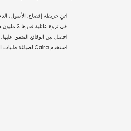
ابنِ خريطة إفصاح: الأصول، الدخ
في ثروة عائلية قدرها 2 مليون دولار سنغافوري، يجب ربط أدلة نمط المعيشة بالمستندات.
افصل بين الوقائع المتفق عليها، و
استخدم Caira لصياغة طلبات الأدلة وتنظيم الملفات المالية المرفوعة.