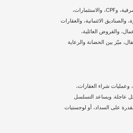
أدرج المسائل قبل صياغة المقترحات. بالنسبة إلى الأصول، حدّد المسكن الزوجي، والحسابات المصرفية، وCPF، والاستثمارات، 
والتأمين، والمركبات، وحصص الشركات الخاصة، والقروض، والميراث، والهبات، والعملات المشفرة، والصناديق الائتمانية، والعقارات 
الخارجية. وبالنسبة إلى الالتزامات، أدرج الرهون العقارية، وبطاقات الائتمان، والضرائب، وديون الأعمال، والقروض العائلية، 
والمساعدة. وبالنسبة إلى النفقة، افصل مصروفات الأطفال عن احتياجات الزوج. وبالنسبة إلى الأطفال، ميّز بين الحضانة والرعاية 
بعد ذلك، أنشئ تسلسلًا زمنيًا: تاريخ الزواج، وتواريخ ميلاد الأطفال، والتنقلات، والانقطاعات المهنية، وعمليات شراء العقارات، 
وتأسيس الأعمال، وتاريخ الانفصال، وترتيبات السكن الحالية، والمدفوعات منذ الانفصال، وأي مسائل عاجلة. ويساعد التسلسل 
الزمني الواضح Caira على معرفة ما إذا كان النزاع يتعلق بالتصنيف، أو القيمة، أو المساهمة، أو القدرة على السداد، أو لوجستيات 