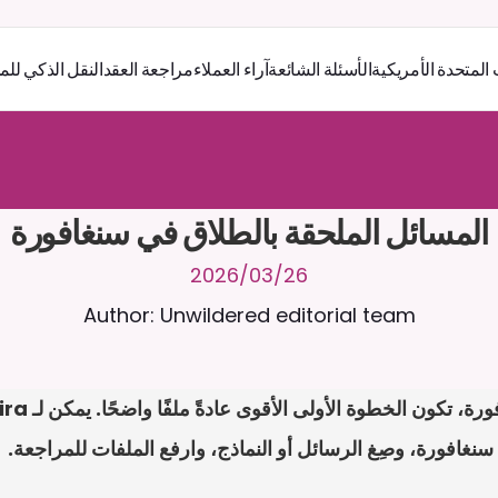
 المتحدة الأمريكية
الأسئلة الشائعة
آراء العملاء
مراجعة العقد
النقل الذكي للم
ر
ث
ك
أ
د
و
د
ر
ى
ل
ع
ل
و
ص
ح
ل
ل
ت
ا
د
ن
ت
س
م
ل
ا
ع
ف
ر
ا
.
7
/
4
2
a
r
i
a
C
ع
م
ن
ا
م
ت
ئ
ا
ة
ق
ا
ط
ب
ل
ة
ج
ا
ح
ا
ل
-
ة
ي
ن
ا
ج
م
ة
ب
ر
ج
ت
المسائل الملحقة بالطلاق في سنغافورة
26‏/03‏/2026
Author: Unwildered editorial team
نغافورة، وصِغ الرسائل أو النماذج، وارفع الملفات للمراجعة.