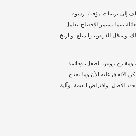
كثير من المنازعات التبعية لا تنتقل في خط مستقيم من الخلاف إلى الأمر النهائي. فقد يحتاج الأطراف إلى ترتيبات مؤقتة لرسوم 
المدرسة، ومدفوعات الرهن، والزيارة، والتأمين، وتكاليف المساعدة المنزلية، أو استخدام سيارة العائلة بينما يستمر الإفصاح. تعامل 
مع هذه الترتيبات بوصفها تدابير استقرار، لا تنازلات نهائية، ما لم ينص المستند بوضوح على خلاف ذلك. وسجّل الغرض، والمبلغ، وتاريخ 
وينبغي أن يكون التحضير للوساطة منظمًا بقدر التحضير للمحكمة. أحضر جدول الأصول، والميزانية، ومقترح روتين الطفل، وقائمة 
المستندات المفقودة. وإذا كان الزوج يعمل لحسابه الخاص أو يتقاضى أجره عبر شركة، فحدّد ما يمكن الاتفاق عليه الآن وما يحتاج 
إلى تقييم أو إفصاح إضافي. فمقترح الوساطة الذي يقول إن التقسيم العادل أقل فائدة من مقترح يحدد الأصل، وافتراض القيمة، وآلية 