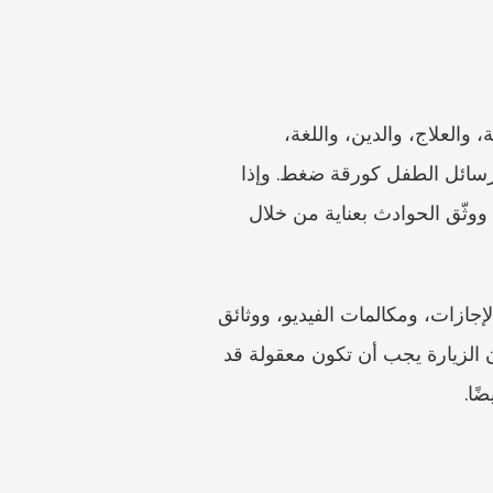
ينبغي إعداد ترتيبات الأطفال مع وضع روتين الطفل في المركز. سجّل المدرسة، والاحتياجات الطبية، والعلاج، والدين، واللغة، 
والأنشطة، والنقل، والمساعدة المنزلية، والأجداد، والدور الفعلي لكل والد في الرعاية. لا تستخدم رسائل الطفل كورقة ضغط. وإذا 
كانت هناك مخاوف تتعلق بالسلامة أو العنف أو الإدمان أو الصحة النفسية، فاطلب المشورة مبكرًا ووثّق الحوادث بعناية من خلال 
ينبغي أن تكون مقترحات الزيارة محددة بما يكفي للاختبار: أيام الأسبوع، وعطلات نهاية الأسبوع، والإجازات، ومكالمات الفيديو، ووثائق 
السفر، ومكان التسليم، وإشعارات المدرسة، والقرارات الطبية، وتقاسم التكاليف. فالقول العام بأن الزيارة يجب أن تكون معقولة قد 
ًا.