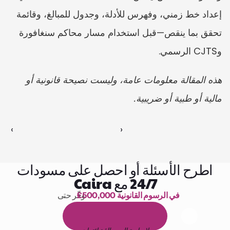
إعداد خط زمني، وفهرس للأدلة، وجدول للمبالغ، وقائمة 
تحقق بما ينقص—قبل استخدام مسار محاكم سنغافورة 
وCJTS الرسمي.
هذه المقالة معلومات عامة، وليست نصيحة قانونية أو 
مالية أو طبية أو ضريبية.
‹ 
 ›
اطرح الأسئلة أو احصل على مسودات
24/7 مع Caira
£500,000 في الرسوم القانونية
وفّر حتى 
1,000 ساعة من القراءة
ا
م
و
ي
4
1
ة
د
م
ل
ة
ي
ن
ا
ج
م
ة
ي
ب
ي
ر
ج
ت
ة
خ
س
ن