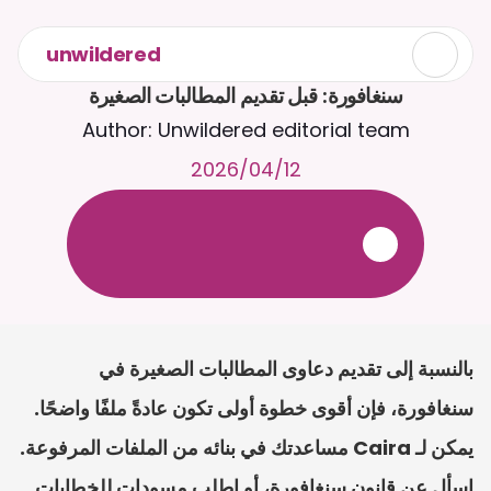
unwildered
سنغافورة: قبل تقديم المطالبات الصغيرة
Author: Unwildered editorial team
12‏/04‏/2026
ع
ف
ر
ا
.
7
/
4
2
a
r
i
a
C
ع
م
ث
د
ح
ت
د
و
د
ر
ى
ل
ع
ل
و
ص
ح
ل
ل
ت
ا
د
ن
ت
س
م
ل
ا
ا
ل
-
ة
ي
ن
ا
ج
م
ة
ب
ر
ج
ت
.
ة
ل
ص
ر
ث
ك
أ
ن
ا
م
ت
ئ
ا
ة
ق
ا
ط
ب
ل
ة
ج
ا
ح
بالنسبة إلى تقديم دعاوى المطالبات الصغيرة في 
سنغافورة، فإن أقوى خطوة أولى تكون عادةً ملفًا واضحًا. 
يمكن لـ Caira مساعدتك في بنائه من الملفات المرفوعة. 
اسأل عن قانون سنغافورة، أو اطلب مسودات للخطابات 