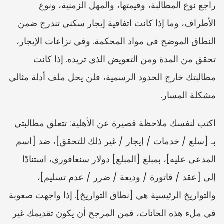
راجع نوع المطالبة، وقيمتها، والمهل الزمنية، ونوع 
الأطراف، وما إذا كانت اتفاقية إيجار سكني تندرج ضمن 
النطاق الموضح في مواد المحكمة. وفي نزاعات الإيجار، 
تحقق من المدة ومن التعويض الذي تريده. إذا كانت 
مطالبتك خارج الحدود الرسمية، فلن يحل ملف أدلة مثالي 
مشكلة المسار.
اكتب لنفسك ملاحظة قصيرة عن الأهلية: تتعلق مطالبتي 
بـ [سلع / خدمات / إيجار / غير ذلك للتحقق]، ضد [اسم 
المدعى عليه]، بمبلغ [المبلغ] دولار سنغافوري، استنادًا 
إلى [عقد / فاتورة / وديعة / ضرر / عدم تسليم]، 
والتواريخ الرئيسية هي [نطاق التواريخ]. إذا واجهت صعوبة 
في ملء هذه الخانات، فمن المرجح أن يكون تقديمك غير 