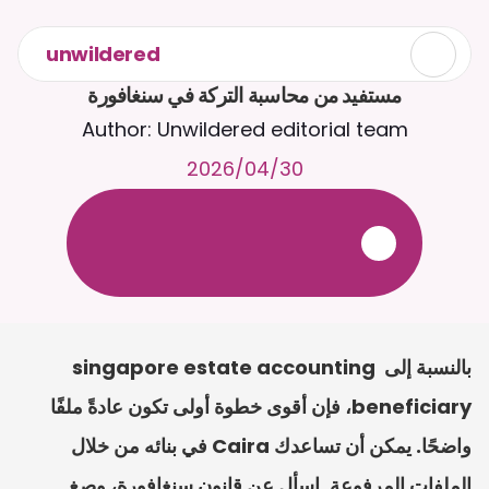
unwildered
مستفيد من محاسبة التركة في سنغافورة
Author: Unwildered editorial team
30‏/04‏/2026
ع
ف
ر
ا
.
7
/
4
2
a
r
i
a
C
ع
م
ث
د
ح
ت
د
و
د
ر
ى
ل
ع
ل
و
ص
ح
ل
ل
ت
ا
د
ن
ت
س
م
ل
ا
ا
ل
-
ة
ي
ن
ا
ج
م
ة
ب
ر
ج
ت
.
ة
ل
ص
ر
ث
ك
أ
ن
ا
م
ت
ئ
ا
ة
ق
ا
ط
ب
ل
ة
ج
ا
ح
بالنسبة إلى singapore estate accounting 
beneficiary، فإن أقوى خطوة أولى تكون عادةً ملفًا 
واضحًا. يمكن أن تساعدك Caira في بنائه من خلال 
الملفات المرفوعة. اسأل عن قانون سنغافورة، وصِغ 