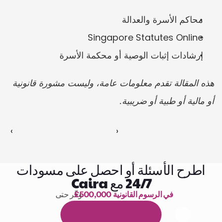
محاكم الأسرة والعدالة
Singapore Statutes Online
إرشادات إثبات الوصية أو محكمة الأسرة
هذه المقالة تقدم معلومات عامة، وليست مشورة قانونية 
أو مالية أو طبية أو ضريبية.
‹ 
 ›
اطرح الأسئلة أو احصل على مسودات
24/7 مع Caira
£500,000 في الرسوم القانونية
وفّر حتى 
1,000 ساعة من القراءة
ا
م
و
ي
4
1
ة
د
م
ل
ة
ي
ن
ا
ج
م
ة
ي
ب
ي
ر
ج
ت
ة
خ
س
ن