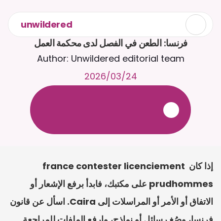
unwildered
فرنسا: الطعن في الفصل لدى محكمة العمل
Author: Unwildered editorial team
24‏/03‏/2026
ع
ف
ر
ا
.
7
/
4
2
a
r
i
a
C
ع
م
ث
د
ح
ت
د
و
د
ر
ى
ل
ع
ل
و
ص
ح
ل
ل
ت
ا
د
ن
ت
س
م
ل
ا
ا
ل
-
ة
ي
ن
ا
ج
م
ة
ب
ر
ج
ت
.
ة
ل
ص
ر
ث
ك
أ
ن
ا
م
ت
ئ
ا
ة
ق
ا
ط
ب
ل
ة
ج
ا
ح
إذا كان france contester licenciement 
prudhommes على مكتبك، فابدأ برفع الإشعار أو 
الاتفاق أو الأمر أو المراسلات إلى Caira. اسأل عن قانون 
فرنسا، وصُغ رسائل أو نماذج، وارفع الملفات للمراجعة.