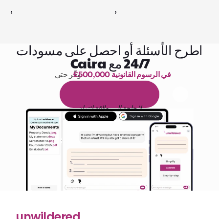
‹ 
 ›
اطرح الأسئلة أو احصل على مسودات
24/7 مع Caira
£500,000 في الرسوم القانونية
وفّر حتى 
1,000 ساعة من القراءة
ا
م
و
ي
4
1
ة
د
م
ل
ة
ي
ن
ا
ج
م
ة
ي
ب
ي
ر
ج
ت
ة
خ
س
ن
لا حاجة إلى بطاقة ائتمان
unwildered