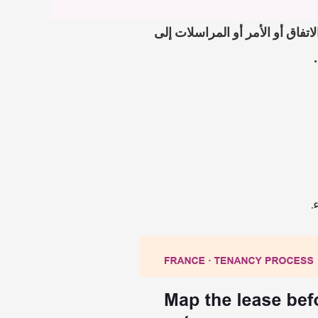
إذا كان موضوع france bordeaux bordeaux rent control أمامك، فابدأ برفع الإشعار أو الاتفاق أو الأمر أو المراسلات إلى 