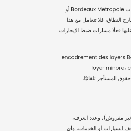
تركز المصادر الرسمية على بوردو. تحقق دائمًا من البلدية والعنوان الدقيق أولًا. ولا تستخدم معلومات Bordeaux Metropole أو 
الحاسبة الجغرافية المكانية الرسمية إلا إذا كان العقار مشمولًا بالمخطط المحلي. وإذا كان العقار خارج النطاق، فلا تتعامل مع هذا 
بوصفه دليلًا عامًا لسكن جيروند. استخدم قائمة التحقق الخاصة ببوردو فقط للمساكن التي تنطبق عليها فعلًا مسارات ضبط الإيجارات 
encadrement des loyers Bordeaux، loyer، 
loyer minore، c
أنشئ ورقة عمل من عقدك. سجّل العنوان الكامل، وتاريخ التوقيع أو التجديد، والنوع (مفروش أو غير مفروش)، وعدد الغرف، 
والمساحة السكنية، وعصر البناء، والإيجار دون الرسوم، والرسوم القابلة للاسترداد، والتأمين، وموقف السيارات أو الخدمات، وأي 