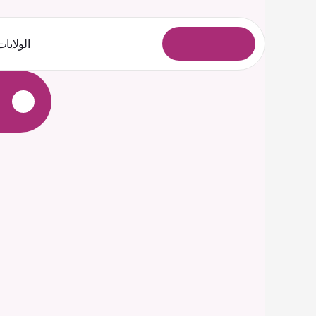
الولايات
ل
و
خ
د
ل
ا
ل
ي
ج
س
ت