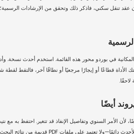
لرسمية
احقًا.
ند أيضًا