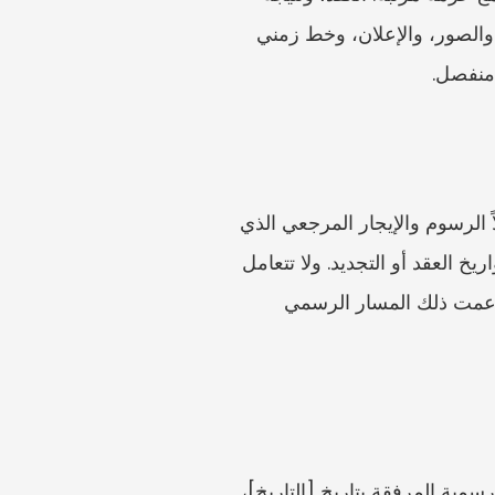
الحاسبة، وأمر المحافظة أو صفحتها، وإيصالات الإيجار، وإثباتات السداد، وبيانات المالك أو الوكالة، والصور، والإعلان، وخط زمني 
 منفصل.
لا تستخدم أداة ضبط الإيجارات الخاصة بباريس أو ليل في حالات بوردو. ولا تخلط بين الإيجار شاملاً الرسوم والإيجار المرجعي الذي 
يستثني الرسوم. ولا تخمّن المساحة أبدًا إذا كان العقد أو التقارير التشخيصية يذكرانها. ولا تتجاهل تواريخ العقد أو التجديد. ولا تتعامل 
مع لقطة شاشة من الحاسبة بوصفها الملف الكامل. ولا تدّعِ أن المالك مدين باسترداد ثابت إلا إذا دعمت ذلك المسار الرسمي 
جرّب افتتاحية محايدة: أنا أتحقق من حساب ضبط الإيجار لـ [العنوان]. وتُظهر نتيجة حاسبة بوردو الرسمية المرفقة بتاريخ [التاريخ]، 