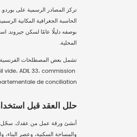
المحلية.
l vide، ADIL 33، commission 
departementale de conciliation. تساعد هذه التسميات في تنظيم المستندات. لكنها لا تحدد حقوق المستأج
حلل العقد قبل استخدا