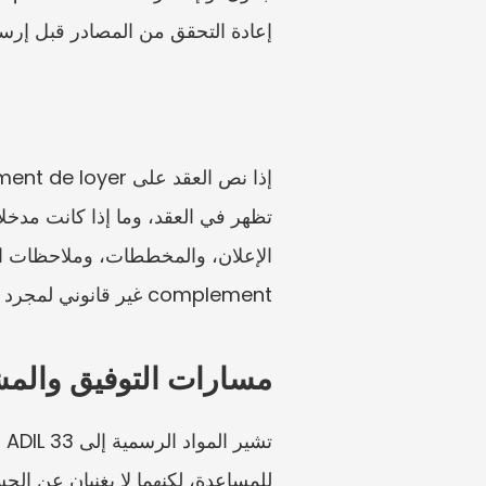
إعادة التحقق من المصادر قبل إر
complement غير قانوني لمجرد أن الإيجار يبدو مرتفعًا. والموقف المحايد الوحيد هو: تحقق من الأدلة بشكل منفصل.
مسارات التوفيق والم