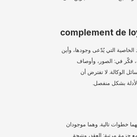
إذا نص العقد على complement de loyer، فافصله عن رقم الإيجار الرئيسي عند المقارنة. حدّد الخاصية التي يُدّعى وجودها، وأين 
تظهر في العقد، وما إذا كانت مدخلات الإيجار المرجعي قد أخذتها أصلًا في الحسبان. ولإظهار الأدلة، فكّر في: الصور، وأوصاف 
الإعلان، والمخططات، وملاحظات الشرفة، والمعدات غير المعتادة، ووثائق الضوضاء أو الحالة، ورسائل الوكالة. لا تفترض أن 
تشير المواد الرسمية إلى ADIL 33 وcommission departementale de conciliation بوصفهما خطوات تالية. وهما موجودان 
للمساعدة، لكنهما لا يغنيان عن الحساب الصحيح. قبل التواصل مع خدمات المشورة أو التوفيق، اجمع حزمة مرتبة: العقد، ونتيجة 