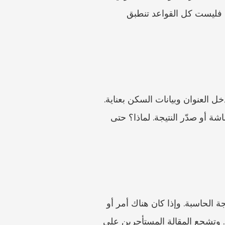
complement de loyer. وإذا كان عقد تنقل سكني، فاذكر ذلك وتحقق من الإرشادات الرسمية؛ فليست كل القواعد تنطبق 
تُعد أداة ضبط الإيجارات الجغرافية المكانية في بوردو محور هذه القائمة. استخدم أحدث نسخة. وأدخل العنوان وبيانات السكن بعناية. 
واحفظ النتيجة مع التاريخ. وإذا أعطتك الأداة قطاعًا أو إيجارًا مرجعيًا أو نطاقًا آخر، فالتقط لقطة شاشة أو صدّر النتيجة. لماذا؟ حتى 
يُعد مصدر محافظة جيروند مهمًا أيضًا، لأن الأمر السنوي وتفاصيل الإنفاذ قد تتغير. احتفظ به مع نتيجة الحاسبة. وإذا كان هناك أمر أو 
جدول أو إشعار محدث، فاستخدم الأحدث دائمًا—ولا تعتمد على ملفات PDF قديمة من نتائج البحث. وتشجع المقالة المستأجرين على 