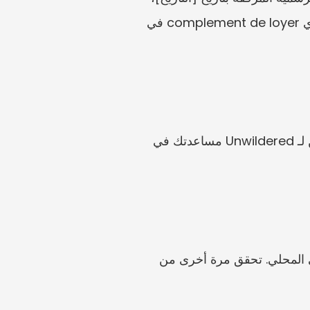
باستخدام [المدخلات]، أن [الأرقام المرجعية]. يرجى توضيح كيفية احتساب الإيجار دون الرسوم وأي complement de loyer في 
ارفع عقدك، ونتيجة الحاسبة، ومصدر المحافظة، والإيصالات، والإعلان، والصور، وأي رسائل. يمكن لـ Unwildered مساعدتك في 
عند العمل على ضبط الإيجارات الفرنسي، تكون البيانات الأكثر صلة هي معلومات الإيجار المرجعي المحلي. تحقق مرة أخرى من 