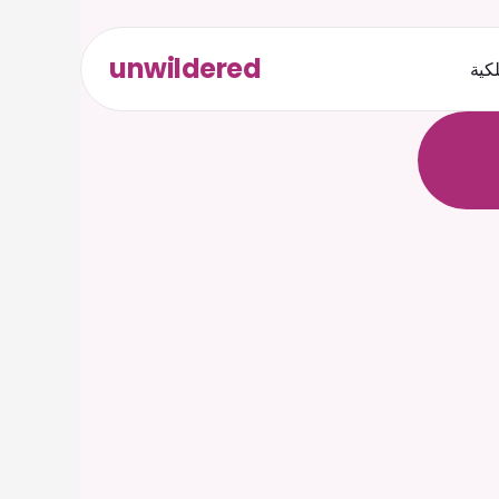
unwildered
لكية
ث
د
ح
ت
.
ة
ل
ص