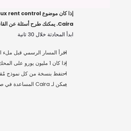
Caira. يمكنك طرح أسئلة عن القانون الفرنسي، وصياغة رسائل أو نماذج، ورفع الملفات للمراجعة.
ابدأ المحادثة خلال 30 ثانية
اقرأ المسار الرسمي قبل ملء الف
إذا كان 1 مليون يورو على المحك، فتحقق من التواريخ والتوقيعات والمرفقات مرة أخرى.
احتفظ بنسخة من كل نموذج مُقدّ
يمكن لـ Caira المساعدة في صياغة قائمة تحقق ورصد المعلومات الناقصة قبل تقديم أي شيء.