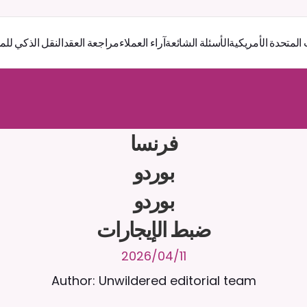
 المتحدة الأمريكية
الأسئلة الشائعة
آراء العملاء
مراجعة العقد
النقل الذكي للم
ر
ث
ك
أ
د
و
د
ر
ى
ل
ع
ل
و
ص
ح
ل
ل
ت
ا
د
ن
ت
س
م
ل
ا
ع
ف
ر
ا
.
7
/
4
2
a
r
i
a
C
ع
م
ن
ا
م
ت
ئ
ا
ة
ق
ا
ط
ب
ل
ة
ج
ا
ح
ا
ل
-
ة
ي
ن
ا
ج
م
ة
ب
ر
ج
ت
ضبط الإيجارات
11‏/04‏/2026
Author: Unwildered editorial team