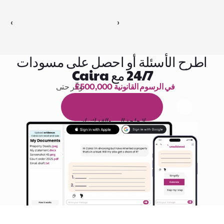
‹ 
 ›
اطرح الأسئلة أو احصل على مسودات
24/7 مع Caira
£500,000 في الرسوم القانونية
وفّر حتى 
1,000 ساعة من القراءة
ا
م
و
ي
4
1
ة
د
م
ل
ة
ي
ن
ا
ج
م
ة
ي
ب
ي
ر
ج
ت
ة
خ
س
ن
لا حاجة إلى بطاقة ائتمان