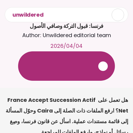
unwildered
فرنسا: قبول التركة وصافي الأصول
Author: Unwildered editorial team
04‏/04‏/2026
ع
ف
ر
ا
.
7
/
4
2
a
r
i
a
C
ع
م
ث
د
ح
ت
د
و
د
ر
ى
ل
ع
ل
و
ص
ح
ل
ل
ت
ا
د
ن
ت
س
م
ل
ا
ا
ل
-
ة
ي
ن
ا
ج
م
ة
ب
ر
ج
ت
.
ة
ل
ص
ر
ث
ك
أ
ن
ا
م
ت
ئ
ا
ة
ق
ا
ط
ب
ل
ة
ج
ا
ح
هل تعمل على France Accept Succession Actif 
Net؟ ارفع الملفات ذات الصلة إلى Caira وحوّل المسألة 
إلى قائمة مستندات عملية. اسأل عن قانون فرنسا، وصِغ 
رسائل أو نماذج، وارفع الملفات للمراجعة.