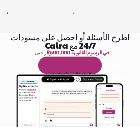
‹ 
 ›
اطرح الأسئلة أو احصل على مسودات
24/7 مع Caira
£500,000 في الرسوم القانونية
وفّر حتى 
1,000 ساعة من القراءة
ا
م
و
ي
4
1
ة
د
م
ل
ة
ي
ن
ا
ج
م
ة
ي
ب
ي
ر
ج
ت
ة
خ
س
ن
لا حاجة إلى بطاقة ائتمان