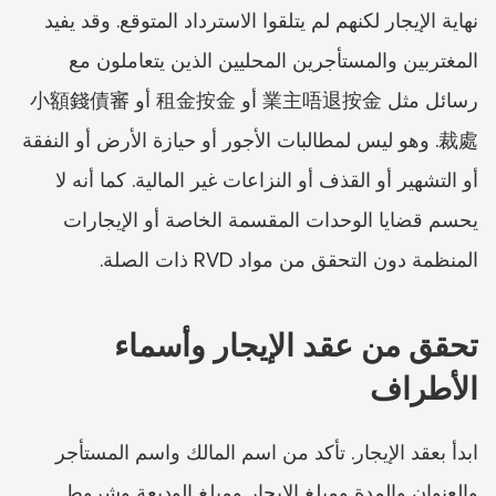
نهاية الإيجار لكنهم لم يتلقوا الاسترداد المتوقع. وقد يفيد 
المغتربين والمستأجرين المحليين الذين يتعاملون مع 
رسائل مثل 業主唔退按金 أو 租金按金 أو 小額錢債審
裁處. وهو ليس لمطالبات الأجور أو حيازة الأرض أو النفقة 
أو التشهير أو القذف أو النزاعات غير المالية. كما أنه لا 
يحسم قضايا الوحدات المقسمة الخاصة أو الإيجارات 
المنظمة دون التحقق من مواد RVD ذات الصلة.
تحقق من عقد الإيجار وأسماء 
الأطراف
ابدأ بعقد الإيجار. تأكد من اسم المالك واسم المستأجر 
والعنوان والمدة ومبلغ الإيجار ومبلغ الوديعة وشروط 