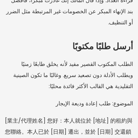
قراءة العداد. وإذا قال المالك إنك غادرت مبكرًا، فافصل 
بند الإنهاء المبكر عن الخصومات غير المرتبطة مثل الضرر 
أو التنظيف.
أرسل طلبًا مكتوبًا
الطلب المكتوب القصير مفيد لأنه يخلق طابعًا زمنيًا 
ويطلب الأدلة دون تصعيد سريع. وغالبًا ما تكون الصينية 
التقليدية هي القالب الأكثر فائدة محليًا:
الموضوع: طلب إعادة وديعة الإيجار
[業主/代理姓名] 您好：本人就位於 [地址] 的租約與
您聯絡。本人已於 [日期] 遷出，並於 [日期] 交還鎖