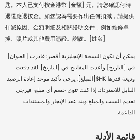
匙。本人已支付按金港幣 [金額] 元。請您確認何時
退還應退按金。如您認為需要作出任何扣減，請提供
扣減原因、金額明細及相關證明文件，例如維修單
據、照片或其他費用憑證。謝謝。[姓名]
يمكن أن تكون النسخة الإنجليزية أقصر: غادرت [العنوان] 
في [التاريخ] وأعدت المفاتيح في [التاريخ]. لقد دفعت 
وديعة قدرها HK$[المبلغ]. يرجى تأكيد موعد إعادة الرصيد 
القابل للاسترداد. إذا كنت تنوي خصم أي مبلغ، فيرجى 
تقديم السبب والمبلغ وبند عقد الإيجار والمستندات 
الداعمة.
قائمة الأدلة