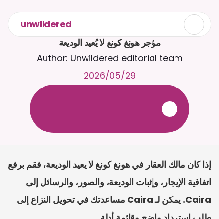
unwildered
مؤجر هونغ كونغ لا يُعيد الوديعة
Author: Unwildered editorial team
29‏/05‏/2026
ع
ف
ر
ا
.
7
/
4
2
a
r
i
a
C
ع
م
ث
د
ح
ت
د
و
د
ر
ى
ل
ع
ل
و
ص
ح
ل
ل
ت
ا
د
ن
ت
س
م
ل
ا
ا
ل
-
ة
ي
ن
ا
ج
م
ة
ب
ر
ج
ت
.
ة
ل
ص
ر
ث
ك
أ
ن
ا
م
ت
ئ
ا
ة
ق
ا
ط
ب
ل
ة
ج
ا
ح
إذا كان مالك العقار في هونغ كونغ لا يعيد الوديعة، فقم برفع 
اتفاقية الإيجار، وإثبات الوديعة، والصور، والرسائل إلى 
Caira. يمكن لـ Caira مساعدتك في تحويل النزاع إلى 
طلب استرداد واضح وقائمة أدلة.